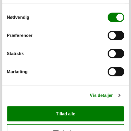
PÅ LAGER
Samtykkevalg
Nødvendig
Præferencer
Statistik
Marketing
SKU: 90018
Vis detaljer
Presenningsknop - stk.
4,00
kr.
3,20
kr.
ekskl. moms
Tillad alle
Afhentning og forsendelse