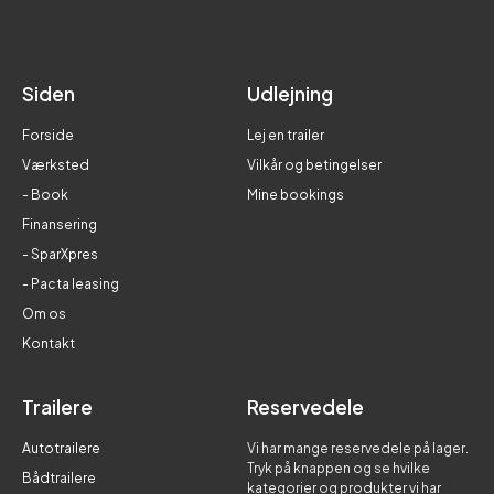
Siden
Udlejning
Forside
Lej en trailer
Værksted
Vilkår og betingelser
- Book
Mine bookings
Finansering
- SparXpres
- Pacta leasing
Om os
Kontakt
Trailere
Reservedele
Autotrailere
Vi har mange reservedele på lager.
Tryk på knappen og se hvilke
Bådtrailere
kategorier og produkter vi har