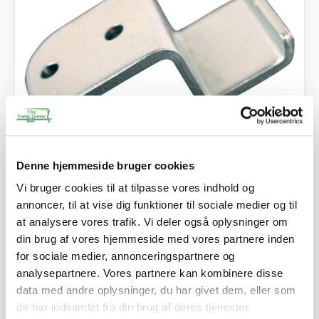
SKU: 41305
Denne hjemmeside bruger cookies
Modhold til lukker for smæk/side
Vi bruger cookies til at tilpasse vores indhold og
20,50
kr.
annoncer, til at vise dig funktioner til sociale medier og til
16,40
kr.
ekskl. moms
at analysere vores trafik. Vi deler også oplysninger om
din brug af vores hjemmeside med vores partnere inden
Afhentning og forsendelse
for sociale medier, annonceringspartnere og
analysepartnere. Vores partnere kan kombinere disse
Se detaljer
data med andre oplysninger, du har givet dem, eller som
de har indsamlet fra din brug af deres tjenester.