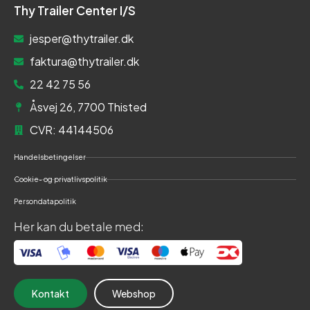
Thy Trailer Center I/S
jesper@thytrailer.dk
faktura@thytrailer.dk
22 42 75 56
Åsvej 26, 7700 Thisted
CVR: 44144506
Handelsbetingelser
Cookie- og privatlivspolitik
Persondatapolitik
Her kan du betale med:
Kontakt
Webshop