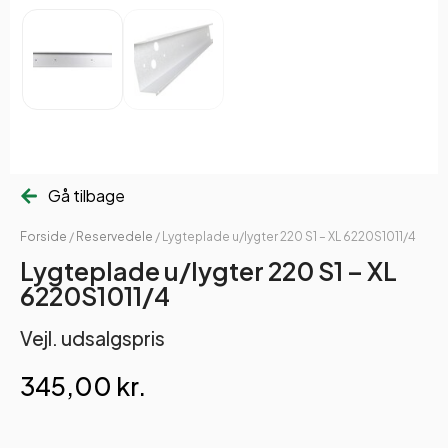
Gå tilbage
Forside
/
Reservedele
/ Lygteplade u/lygter 220 S1 – XL 6220S1011/4
Lygteplade u/lygter 220 S1 – XL
6220S1011/4
Vejl. udsalgspris
345,00
kr.