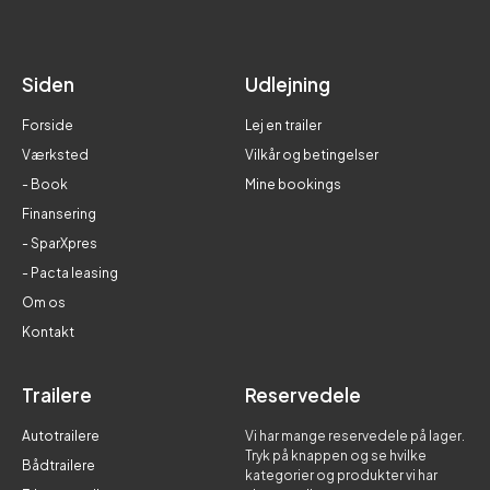
Siden
Udlejning
Forside
Lej en trailer
Værksted
Vilkår og betingelser
- Book
Mine bookings
Finansering
- SparXpres
- Pacta leasing
Om os
Kontakt
Trailere
Reservedele
Autotrailere
Vi har mange reservedele på lager.
Tryk på knappen og se hvilke
Bådtrailere
kategorier og produkter vi har