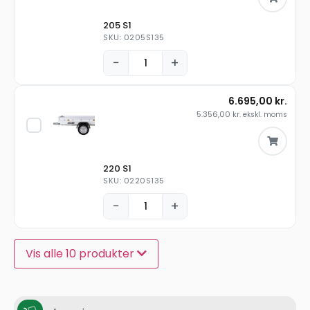
205 S1
SKU: 0205S135
−
+
6.695,00
kr.
5.356,00
kr.
ekskl. moms
220 S1
SKU: 0220S135
−
+
Vis alle 10 produkter