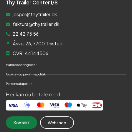
Thy Trailer Center I/S
jesper@thytrailer.dk
faktura@thytrailer.dk
22 42 75 56
Åsvej 26, 7700 Thisted
CVR: 44144506
Handelsbetingelser
Cookie- og privatlivspolitik
Persondatapolitik
Her kan du betale med:
Kontakt
Webshop