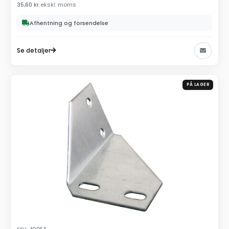
35,60
kr.
ekskl. moms
Afhentning og forsendelse
Se detaljer
PÅ LAGER
SKU: 40064