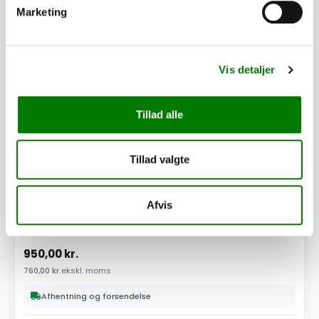
PÅ LAGER
Marketing
Vis detaljer
Tillad alle
Tillad valgte
Afvis
SKU: 80027
Hjul 155/80 R13 84N - 4 huls
950,00
kr.
760,00
kr.
ekskl. moms
Afhentning og forsendelse