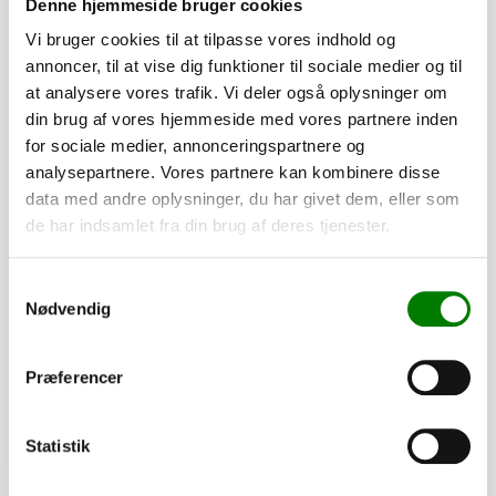
Denne hjemmeside bruger cookies
Vi bruger cookies til at tilpasse vores indhold og
annoncer, til at vise dig funktioner til sociale medier og til
at analysere vores trafik. Vi deler også oplysninger om
din brug af vores hjemmeside med vores partnere inden
for sociale medier, annonceringspartnere og
analysepartnere. Vores partnere kan kombinere disse
data med andre oplysninger, du har givet dem, eller som
de har indsamlet fra din brug af deres tjenester.
SKU: 41281
S-krog galv.
Samtykkevalg
8,00
kr.
Nødvendig
6,40
kr.
ekskl. moms
Afhentning og forsendelse
Præferencer
Se detaljer
Statistik