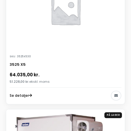
SKU: 3525X530
3525 X5
64.035,00
kr.
51.228,00
kr.
ekskl. moms
Se detaljer
PÅ LAGER