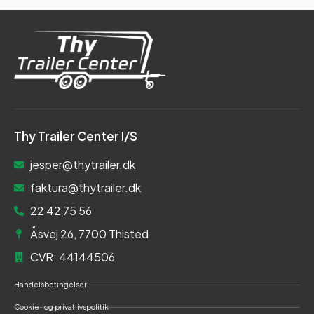
Thy Trailer Center I/S
jesper@thytrailer.dk
faktura@thytrailer.dk
22 42 75 56
Åsvej 26, 7700 Thisted
CVR: 44144506
Handelsbetingelser
Cookie- og privatlivspolitik