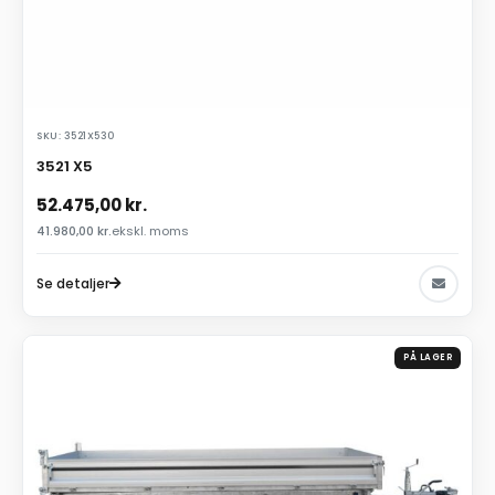
SKU: 3521X530
3521 X5
52.475,00
kr.
41.980,00
kr.
ekskl. moms
Se detaljer
PÅ LAGER