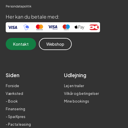
Persondatapolitik
Her kan du betale med:
Kontakt
Webshop
Siden
Udlejning
Forside
Lej en trailer
Værksted
Vilkår og betingelser
- Book
Mine bookings
Finansering
- SparXpres
- Pacta leasing