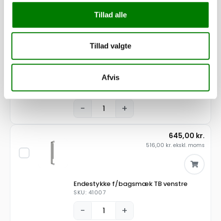
Tillad alle
550,00
kr.
440,00
kr.
ekskl. moms
Tillad valgte
Startkabel 25 KV rød 3VT, 130 cm,
Afvis
monteret
SKU: 42211-1
−
+
645,00
kr.
516,00
kr.
ekskl. moms
Endestykke f/bagsmæk TB venstre
SKU: 41007
−
+