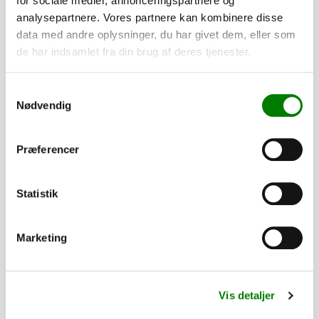
for sociale medier, annonceringspartnere og
monteret, mens presenninger og lignende leveres løst.
analysepartnere. Vores partnere kan kombinere disse
data med andre oplysninger, du har givet dem, eller som
335,00
kr.
de har indsamlet fra din brug af deres tjenester.
268,00
kr.
ekskl. moms
Samtykkevalg
Nødvendig
Startkabel 25 KV sort, 3VT/MT, 35 cm,
monteret
SKU: 42200-2
Præferencer
−
+
Statistik
265,00
kr.
212,00
kr.
ekskl. moms
Marketing
Sidemarkeringslygte LED Lucidity
SKU: 30222
Vis detaljer
−
+