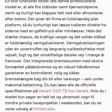
En stor funktionel fordel ved denne professionelle
model er, at alle fire stålsider samt hjørnestolperne
nemt og hurtigt kan klappes helt ned eller afmonteres
efter behov. Det giver dit firma en fuldstændig plan
platform, så du lynhurtigt kan læsse traileren direkte fra
siderne med en gaffeltruck eller minilæsser. Hele det
stærke chassis, de kraftige vanger og det solide stållad
er fuldstændig varmgalvaniseret. Varmgalvaniseringen
yder en uovertruffen og langvarig rustbeskyttelse mod
vejsalt, fugt og det omskiftelige danske vejr i mange år
fremover. Det integrerede bremsesystem med ekstra
forstærket påløbsbremse og en robust håndbremse
garanterer en kontrolleret, rolig og sikker
bremselængde bag din bil eller varevogn – selv under
maksimal belastning. Du kan læse alle de officielle
specifikationer på
Variant 3321 TB hos Variant
. Hvis du i
stedet kun søger en helt let og ubremset vogn til
mindre private haveprojekter i weekenden, kan du se
vores udvalg af
fritidstrailer
.