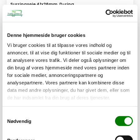
Surringsøje 41x26mm, D-ring
8,50
kr.
6,80
kr.
ekskl. moms
Afhentning og forsendelse
Denne hjemmeside bruger cookies
Vi bruger cookies til at tilpasse vores indhold og
Se detaljer
annoncer, til at vise dig funktioner til sociale medier og til
at analysere vores trafik. Vi deler også oplysninger om
din brug af vores hjemmeside med vores partnere inden
PÅ LAGER
for sociale medier, annonceringspartnere og
analysepartnere. Vores partnere kan kombinere disse
data med andre oplysninger, du har givet dem, eller som
de har indsamlet fra din brug af deres tjenester.
Samtykkevalg
Nødvendig