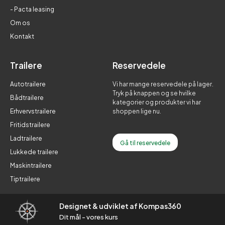
- Pacta leasing
Om os
Kontakt
Trailere
Reservedele
Autotrailere
Vi har mange reservedele på lager.
Tryk på knappen og se hvilke
Bådtrailere
kategorier og produkter vi har
Erhvervstrailere
shoppen lige nu.
Fritidstrailere
Ladtrailere
Gå til reservedele
Lukkede trailere
Maskintrailere
Tiptrailere
Designet & udviklet af Kompas360
Dit mål - vores kurs