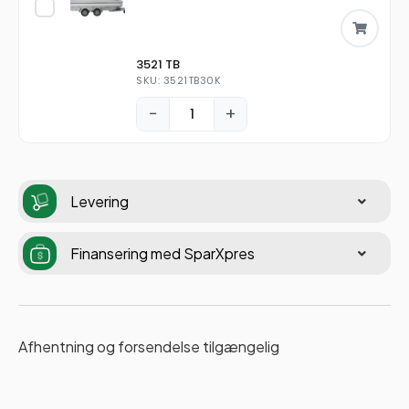
3521 TB
SKU: 3521TB30K
−
+
Levering
Finansering med SparXpres
Afhentning og forsendelse tilgængelig