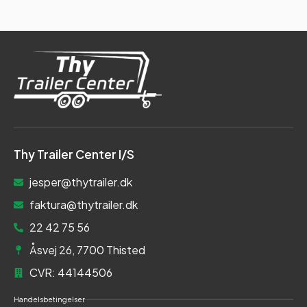
Thy Trailer Center I/S
jesper@thytrailer.dk
faktura@thytrailer.dk
22 42 75 56
Åsvej 26, 7700 Thisted
CVR: 44144506
Handelsbetingelser