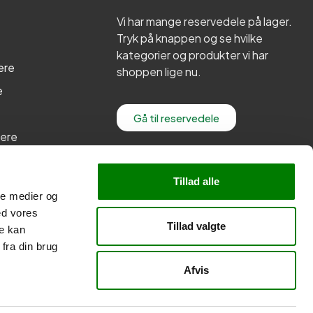
Vi har mange reservedele på lager.
Tryk på knappen og se hvilke
kategorier og produkter vi har
ere
shoppen lige nu.
e
Gå til reservedele
lere
re
Tillad alle
ale medier og
ed vores
Tillad valgte
re kan
fra din brug
Afvis