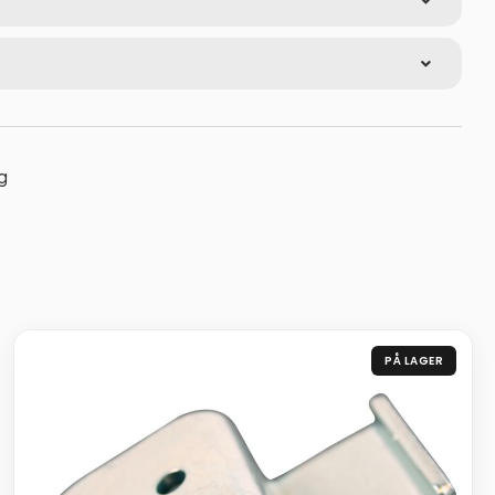
g
PÅ LAGER