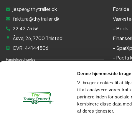
jesper@thytrailer.dk
Forside
faktura@thytrailer.dk
Værkste
22 42 75 56
- Book
Åsvej 26, 7700 Thisted
Finanser
CVR: 44144506
- SparXp
- Pacta 
Handelsbetingelser
Om os
Cookie- og privatlivspolitik
Denne hjemmeside bruger
Kontakt
Persondatapolitik
Vi bruger cookies til at til
Her kan du betale med:
til at analysere vores tra
partnere inden for sociale
kombinere disse data med a
af deres tjenester.
Kontakt
Webshop