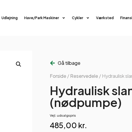
Udlejning
Have/Park Maskiner
Cykler
Værksted
Finans
Gå tilbage
Forside
/
Reservedele
/ Hydraulisk s
Hydraulisk s
(nødpumpe)
Vejl. udsalgspris
485,00
kr.