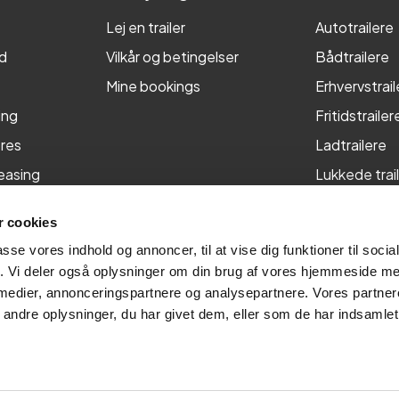
Lej en trailer
Autotrailere
d
Vilkår og betingelser
Bådtrailere
Mine bookings
Erhvervstrail
ing
Fritidstrailer
res
Ladtrailere
leasing
Lukkede trai
Maskintraile
 cookies
Tiptrailere
passe vores indhold og annoncer, til at vise dig funktioner til soci
fik. Vi deler også oplysninger om din brug af vores hjemmeside m
 medier, annonceringspartnere og analysepartnere. Vores partne
ndre oplysninger, du har givet dem, eller som de har indsamlet 