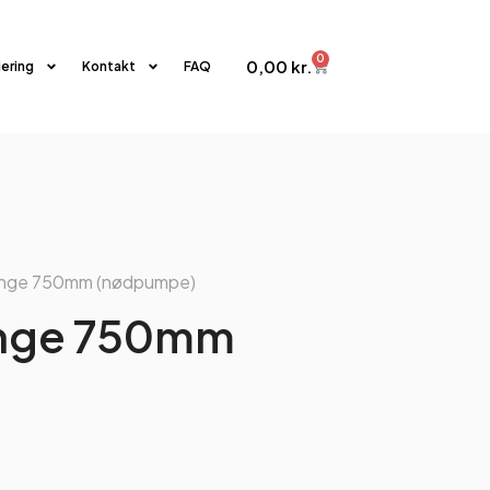
0
0,00
kr.
iering
Kontakt
FAQ
lange 750mm (nødpumpe)
lange 750mm