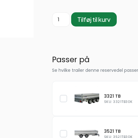
Tilføj til kurv
Passer på
Se hvilke trailer denne reservedel passer
3321 TB
SKU: 3321TB30K
3521 TB
SKU: 3521TB30K