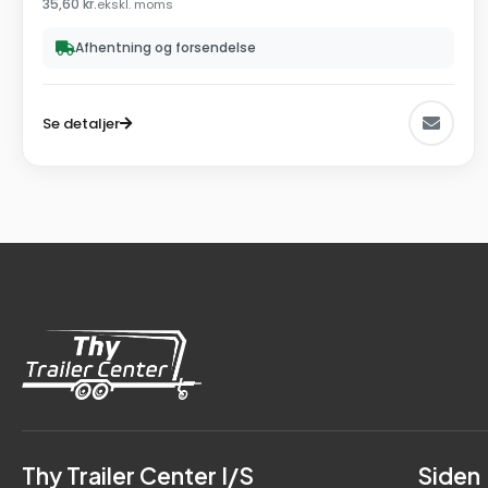
35,60
kr.
ekskl. moms
Afhentning og forsendelse
Se detaljer
Thy Trailer Center I/S
Siden