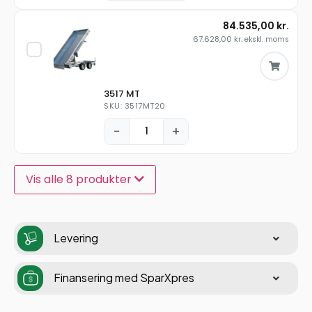
84.535,00
kr.
67.628,00
kr.
ekskl. moms
3517 MT
SKU: 3517MT20
−
+
Vis alle 8 produkter
Levering
Finansering med SparXpres