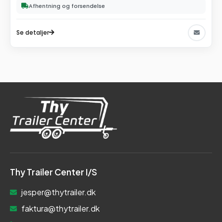
Afhentning og forsendelse
Se detaljer
Thy Trailer Center I/S
jesper@thytrailer.dk
faktura@thytrailer.dk