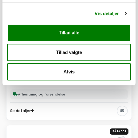
Vis detaljer
Tillad alle
Tillad valgte
SKU: 101911
Spændeplade for 260ED + 260B ED
Afvis
29,00
kr.
23,20
kr.
ekskl. moms
Afhentning og forsendelse
Se detaljer
PÅ LAGER