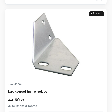
PÅ LAGER
SKU: 40064
Ladkonsol højre hobby
44,50
kr.
35,60
kr.
ekskl. moms