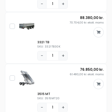
−
+
88.380,00
kr.
70.704,00
kr.
ekskl. moms
3321 TB
SKU: 3321TB30K
−
+
76.850,00
kr.
61.480,00
kr.
ekskl. moms
3515 MT
SKU: 3515MT20
−
+