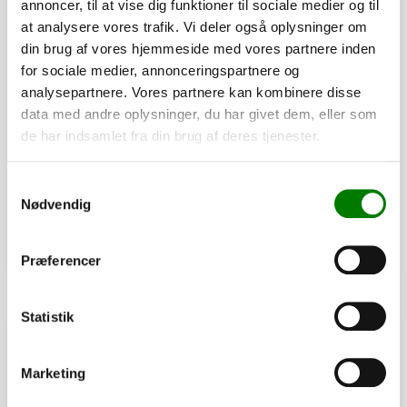
annoncer, til at vise dig funktioner til sociale medier og til
at analysere vores trafik. Vi deler også oplysninger om
din brug af vores hjemmeside med vores partnere inden
for sociale medier, annonceringspartnere og
analysepartnere. Vores partnere kan kombinere disse
SKU: 20207
data med andre oplysninger, du har givet dem, eller som
Hjulbolt kegle, M12x1,5x24 mm
de har indsamlet fra din brug af deres tjenester.
32,00
kr.
25,60
kr.
ekskl. moms
Samtykkevalg
Nødvendig
Afhentning og forsendelse
Se detaljer
Præferencer
Statistik
PÅ LAGER
Marketing