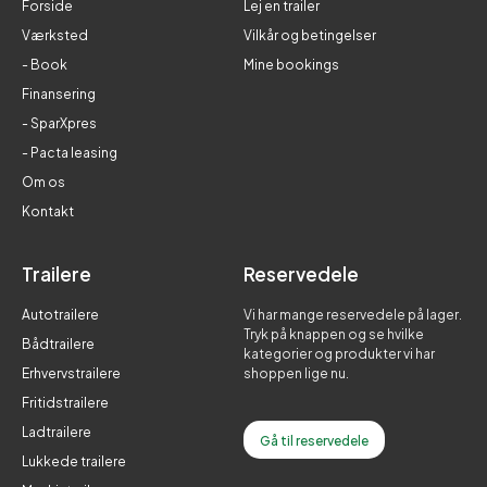
Forside
Lej en trailer
Værksted
Vilkår og betingelser
- Book
Mine bookings
Finansering
- SparXpres
- Pacta leasing
Om os
Kontakt
Trailere
Reservedele
Autotrailere
Vi har mange reservedele på lager.
Tryk på knappen og se hvilke
Bådtrailere
kategorier og produkter vi har
Erhvervstrailere
shoppen lige nu.
Fritidstrailere
Ladtrailere
Gå til reservedele
Lukkede trailere