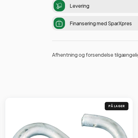
Levering
Finansering med SparXpres
Afhentning og forsendelse tilgængeli
PÅ LAGER