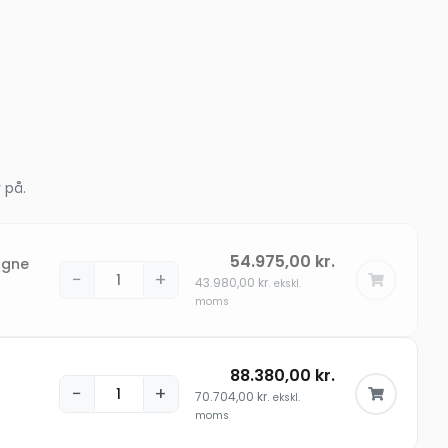
 på.
54.975,00
kr.
agne
−
+
43.980,00
kr.
ekskl.
moms
88.380,00
kr.
−
+
70.704,00
kr.
ekskl.
moms