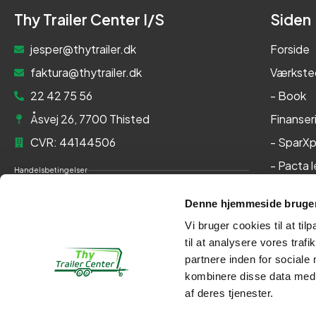
Thy Trailer Center I/S
Siden
jesper@thytrailer.dk
Forside
faktura@thytrailer.dk
Værkste
22 42 75 56
- Book
Åsvej 26, 7700 Thisted
Finanser
CVR: 44144506
- SparXp
- Pacta 
Handelsbetingelser
Om os
Cookie- og privatlivspolitik
Denne hjemmeside bruger
Kontakt
Persondatapolitik
Vi bruger cookies til at til
Her kan du betale med:
til at analysere vores tra
partnere inden for sociale
kombinere disse data med a
af deres tjenester.
Kontakt
Webshop