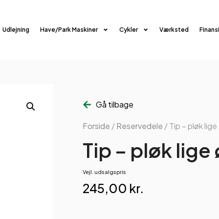
Udlejning
Have/Park Maskiner
Cykler
Værksted
Finans
Gå tilbage
Forside
/
Reservedele
/ Tip – pløk lige
Tip – pløk lige
Vejl. udsalgspris
245,00
kr.