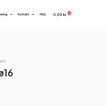
0
0,00
kr.
iering
Kontakt
FAQ
 ø16
 ø16