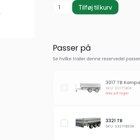
Tilføj til kurv
Passer på
Se hvilke trailer denne reservedel passer
3017 TB Kamp
SKU: 3017TB0K
Ikke på lager
3321 TB
SKU: 3321TB30K