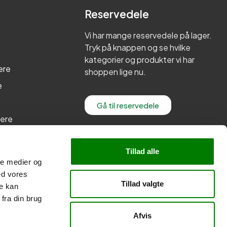
Reservedele
Vi har mange reservedele på lager.
Tryk på knappen og se hvilke
kategorier og produkter vi har
ere
shoppen lige nu.
e
Gå til reservedele
lere
re
Tillad alle
ale medier og
ed vores
Tillad valgte
re kan
fra din brug
Afvis