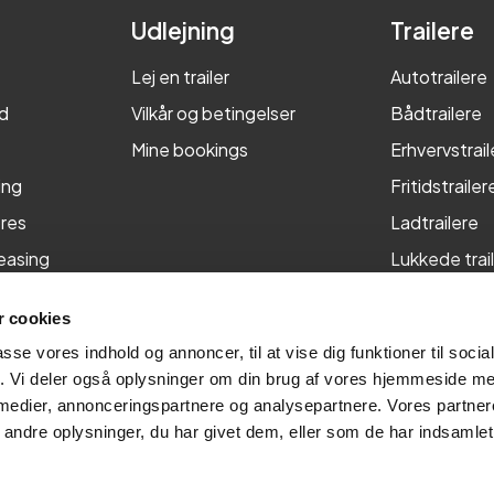
Udlejning
Trailere
Lej en trailer
Autotrailere
d
Vilkår og betingelser
Bådtrailere
Mine bookings
Erhvervstrail
ing
Fritidstrailer
res
Ladtrailere
leasing
Lukkede trai
Maskintraile
 cookies
Tiptrailere
passe vores indhold og annoncer, til at vise dig funktioner til soci
fik. Vi deler også oplysninger om din brug af vores hjemmeside m
 medier, annonceringspartnere og analysepartnere. Vores partne
ndre oplysninger, du har givet dem, eller som de har indsamlet 