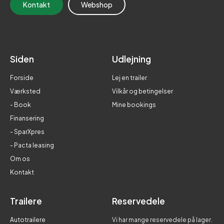
Kontakt
Webshop
Siden
Udlejning
Forside
Lej en trailer
Værksted
Vilkår og betingelser
- Book
Mine bookings
Finansering
- SparXpres
- Pacta leasing
Om os
Kontakt
Trailere
Reservedele
Autotrailere
Vi har mange reservedele på lager.