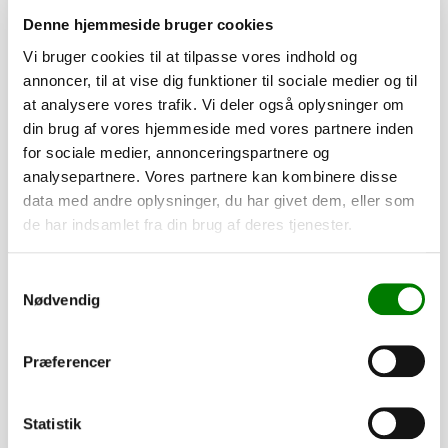
Denne hjemmeside bruger cookies
Vi bruger cookies til at tilpasse vores indhold og
annoncer, til at vise dig funktioner til sociale medier og til
at analysere vores trafik. Vi deler også oplysninger om
din brug af vores hjemmeside med vores partnere inden
for sociale medier, annonceringspartnere og
analysepartnere. Vores partnere kan kombinere disse
data med andre oplysninger, du har givet dem, eller som
de har indsamlet fra din brug af deres tjenester.
SKU: 40354
Samtykkevalg
Dupsko 35x35x1 - sort
Nødvendig
13,50
kr.
10,80
kr.
ekskl. moms
Præferencer
Afhentning og forsendelse
Statistik
Se detaljer