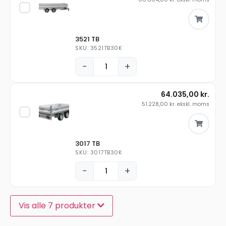
3521 TB
SKU: 3521TB30K
−
+
64.035,00
kr.
51.228,00
kr.
ekskl. moms
3017 TB
SKU: 3017TB30K
−
+
Vis alle 7 produkter