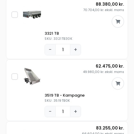
88.380,00
kr.
70.704,00
kr.
ekskl. moms
3321 TB
SKU: 3321TB30K
−
+
62.475,00
kr.
49.980,00
kr.
ekskl. moms
3519 TB - Kampagne
SKU: 3519TB0K
−
+
83.255,00
kr.
66.604,00
kr.
ekskl. moms