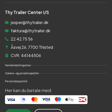
Thy Trailer Center I/S
jesper@thytrailer.dk
faktura@thytrailer.dk
22 42 75 56
Åsvej 26, 7700 Thisted
CVR: 44144506
Handelsbetingelser
Cookie- og privatlivspolitik
Persondatapolitik
Her kan du betale med: