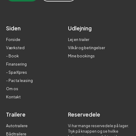
Siden
Udlejning
Forside
Lej en trailer
Værksted
Vilkår og betingelser
- Book
Mine bookings
Finansering
- SparXpres
- Pacta leasing
Om os
Kontakt
Trailere
Reservedele
Autotrailere
Vi har mange reservedele på lager.
Tryk på knappen og se hvilke
Bådtrailere