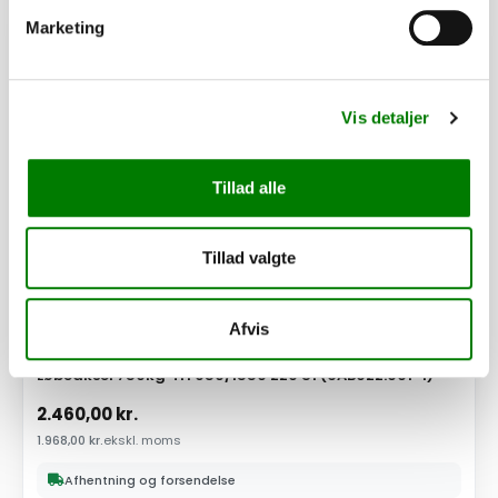
Marketing
PÅ LAGER
Vis detaljer
Tillad alle
Tillad valgte
Afvis
SKU: 40867
Løbeaksel 750kg 4H 950/1550 220 S1 (6AB022.001-1)
2.460,00
kr.
1.968,00
kr.
ekskl. moms
Afhentning og forsendelse