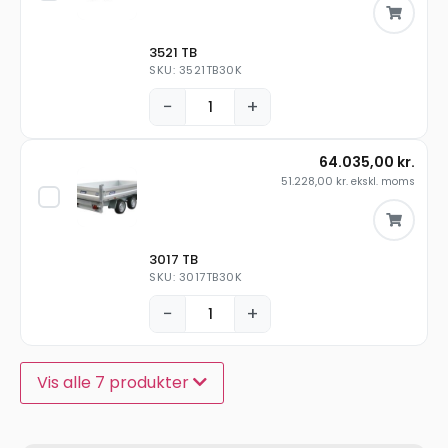
3521 TB
SKU: 3521TB30K
−
+
64.035,00
kr.
51.228,00
kr.
ekskl. moms
3017 TB
SKU: 3017TB30K
−
+
Vis alle 7 produkter