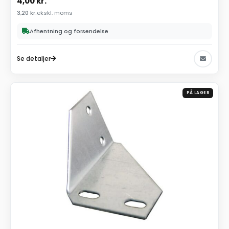
4,00
kr.
3,20
kr.
ekskl. moms
Afhentning og forsendelse
Se detaljer
PÅ LAGER