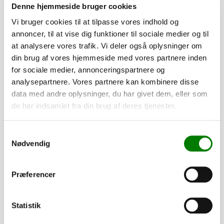
Denne hjemmeside bruger cookies
Vi bruger cookies til at tilpasse vores indhold og
annoncer, til at vise dig funktioner til sociale medier og til
at analysere vores trafik. Vi deler også oplysninger om
din brug af vores hjemmeside med vores partnere inden
for sociale medier, annonceringspartnere og
analysepartnere. Vores partnere kan kombinere disse
data med andre oplysninger, du har givet dem, eller som
de har indsamlet fra din brug af deres tjenester.
SKU: 41300
Hængsel m/tap
Samtykkevalg
Nødvendig
62,00
kr.
49,60
kr.
ekskl. moms
Præferencer
Afhentning og forsendelse
Se detaljer
Statistik