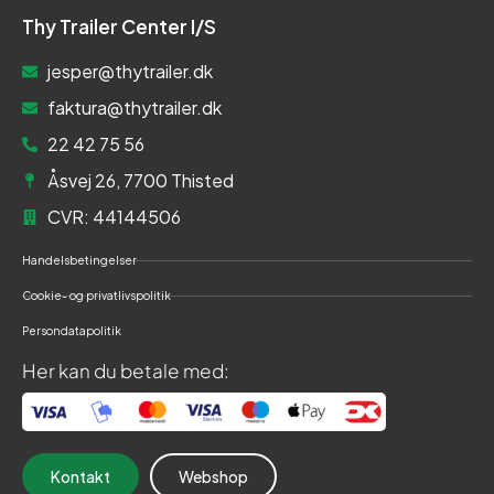
Thy Trailer Center I/S
jesper@thytrailer.dk
faktura@thytrailer.dk
22 42 75 56
Åsvej 26, 7700 Thisted
CVR: 44144506
Handelsbetingelser
Cookie- og privatlivspolitik
Persondatapolitik
Her kan du betale med:
Kontakt
Webshop