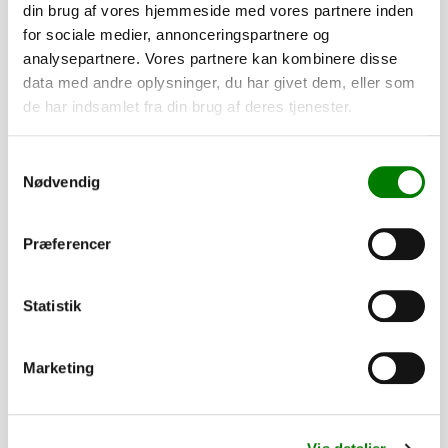
din brug af vores hjemmeside med vores partnere inden
Støddæmper 500N - 485/200 mm
for sociale medier, annonceringspartnere og
SKU: 80063
analysepartnere. Vores partnere kan kombinere disse
−
+
data med andre oplysninger, du har givet dem, eller som
de har indsamlet fra din brug af deres tjenester.
2.750,00
kr.
2.200,00
kr.
ekskl. moms
Samtykkevalg
Nødvendig
Løbeaksel 750kg, 4H 1855/1380, 716F3
Præferencer
(6AB284.004)
SKU: 42101
−
+
Statistik
16,00
kr.
Marketing
12,80
kr.
ekskl. moms