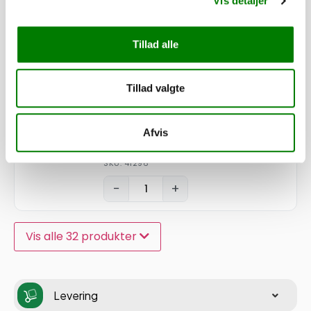
Vis detaljer
Afstandsbøsning 3/8" á 7 mm
SKU: 61121-007
−
+
Tillad alle
72,00
kr.
Tillad valgte
57,60
kr.
ekskl. moms
Afvis
Lukker for smæk/side
SKU: 41296
−
+
Vis alle 32 produkter
Levering