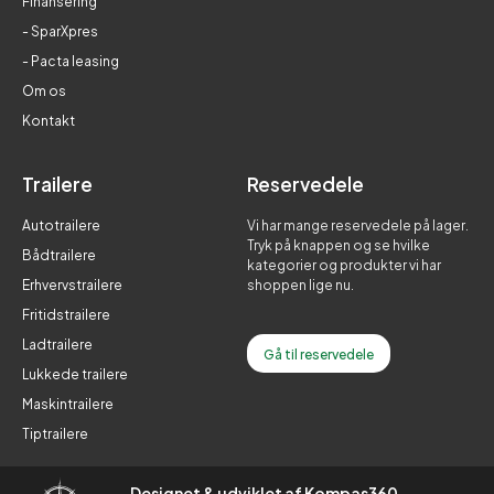
Finansering
- SparXpres
- Pacta leasing
Om os
Kontakt
Trailere
Reservedele
Autotrailere
Vi har mange reservedele på lager.
Tryk på knappen og se hvilke
Bådtrailere
kategorier og produkter vi har
Erhvervstrailere
shoppen lige nu.
Fritidstrailere
Ladtrailere
Gå til reservedele
Lukkede trailere
Maskintrailere
Tiptrailere
Designet & udviklet af Kompas360