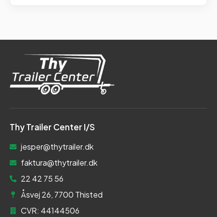
Thy Trailer Center I/S
jesper@thytrailer.dk
faktura@thytrailer.dk
22 42 75 56
Åsvej 26, 7700 Thisted
CVR: 44144506