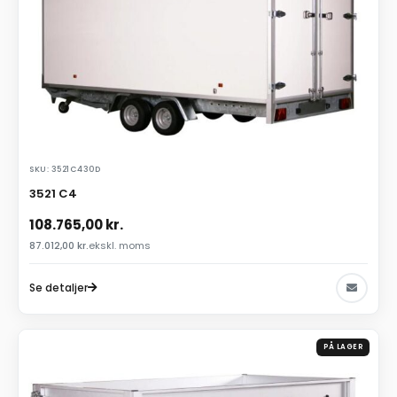
SKU: 3521C430D
3521 C4
108.765,00
kr.
87.012,00
kr.
ekskl. moms
Se detaljer
PÅ LAGER