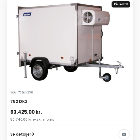
PÅ LAGER
SKU: 752DK236
752 DK2
63.425,00
kr.
50.740,00
kr.
ekskl. moms
Se detaljer