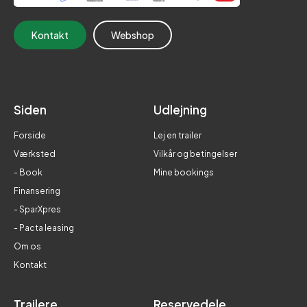
Kontakt
Webshop
Siden
Udlejning
Forside
Lej en trailer
Værksted
Vilkår og betingelser
- Book
Mine bookings
Finansering
- SparXpres
- Pacta leasing
Om os
Kontakt
Trailere
Reservedele