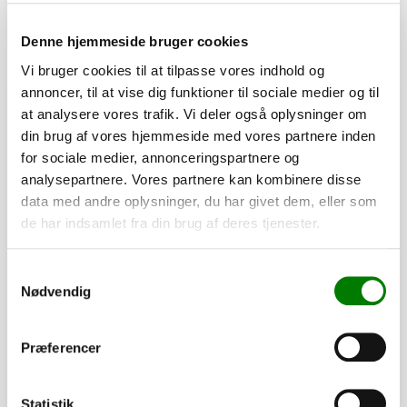
Se detaljer
Denne hjemmeside bruger cookies
Vi bruger cookies til at tilpasse vores indhold og
PÅ LAGER
annoncer, til at vise dig funktioner til sociale medier og til
at analysere vores trafik. Vi deler også oplysninger om
din brug af vores hjemmeside med vores partnere inden
for sociale medier, annonceringspartnere og
analysepartnere. Vores partnere kan kombinere disse
data med andre oplysninger, du har givet dem, eller som
de har indsamlet fra din brug af deres tjenester.
Samtykkevalg
Nødvendig
SKU: 80027
Præferencer
Hjul 155/80 R13 84N - 4 huls
950,00
kr.
Statistik