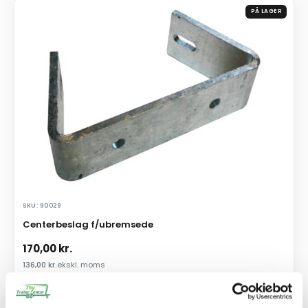
PÅ LAGER
SKU: 90029
Centerbeslag f/ubremsede
170,00
kr.
136,00
kr.
ekskl. moms
Afhentning og forsendelse