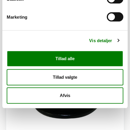
760,00
kr.
ekskl. moms
Afhentning og forsendelse
Marketing
Se detaljer
Vis detaljer
PÅ LAGER
Tillad alle
Tillad valgte
Afvis