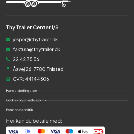
Thy Trailer Center I/S
jesper@thytrailer.dk
faktura@thytrailer.dk
22 42 75 56
Åsvej 26, 7700 Thisted
CVR: 44144506
Handelsbetingelser
Cookie- og privatlivspolitik
Persondatapolitik
Her kan du betale med: