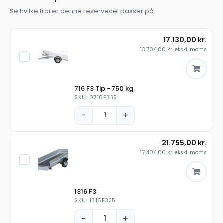
Se hvilke trailer denne reservedel passer på.
17.130,00
kr.
13.704,00
kr.
ekskl. moms
716 F3 Tip - 750 kg.
SKU: 0716F335
−
+
21.755,00
kr.
17.404,00
kr.
ekskl. moms
1316 F3
SKU: 1316F335
−
+