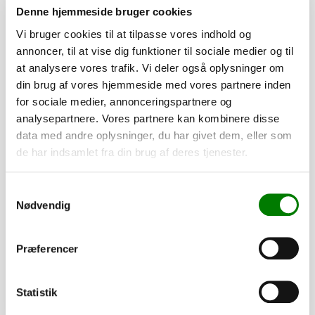
Denne hjemmeside bruger cookies
Vi bruger cookies til at tilpasse vores indhold og
annoncer, til at vise dig funktioner til sociale medier og til
at analysere vores trafik. Vi deler også oplysninger om
din brug af vores hjemmeside med vores partnere inden
for sociale medier, annonceringspartnere og
analysepartnere. Vores partnere kan kombinere disse
data med andre oplysninger, du har givet dem, eller som
de har indsamlet fra din brug af deres tjenester.
SKU: 20207
Hjulbolt kegle, M12x1,5x24 mm
Samtykkevalg
Nødvendig
32,00
kr.
25,60
kr.
ekskl. moms
Præferencer
Afhentning og forsendelse
Statistik
Se detaljer