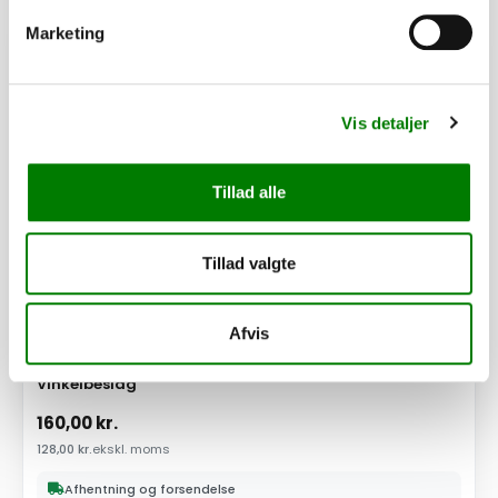
Marketing
PÅ LAGER
Vis detaljer
Tillad alle
Tillad valgte
Afvis
SKU: 101935
Vinkelbeslag
160,00
kr.
128,00
kr.
ekskl. moms
Afhentning og forsendelse