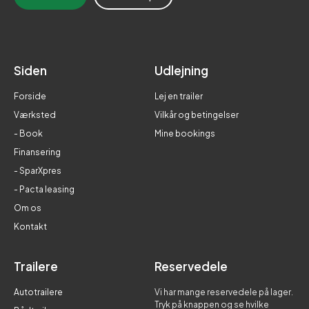
Siden
Udlejning
Forside
Lej en trailer
Værksted
Vilkår og betingelser
- Book
Mine bookings
Finansering
- SparXpres
- Pacta leasing
Om os
Kontakt
Trailere
Reservedele
Autotrailere
Vi har mange reservedele på lager.
Tryk på knappen og se hvilke