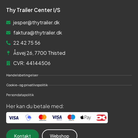
Thy Trailer Center I/S
jesper@thytrailer.dk
faktura@thytrailer.dk
22 42 75 56
Åsvej 26, 7700 Thisted
CVR: 44144506
Handelsbetingelser
Cookie- og privatlivspolitik
Persondatapolitik
Her kan du betale med:
Kontakt
Webshop