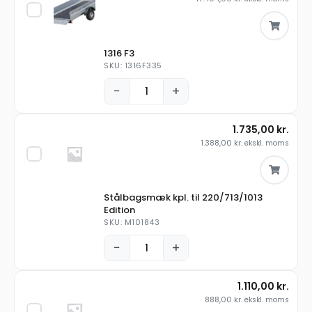
1316 F3
SKU: 1316F335
−
+
1.735,00
kr.
1.388,00
kr.
ekskl. moms
Stålbagsmæk kpl. til 220/713/1013
Edition
SKU: M101843
−
+
1.110,00
kr.
888,00
kr.
ekskl. moms