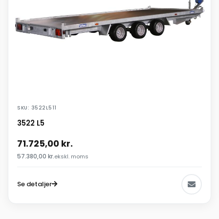
SKU: 3522L511
3522 L5
71.725,00
kr.
57.380,00
kr.
ekskl. moms
Se detaljer