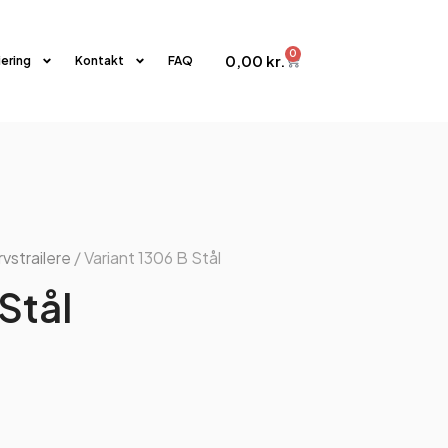
0
0,00
kr.
iering
Kontakt
FAQ
vstrailere
/ Variant 1306 B Stål
Stål