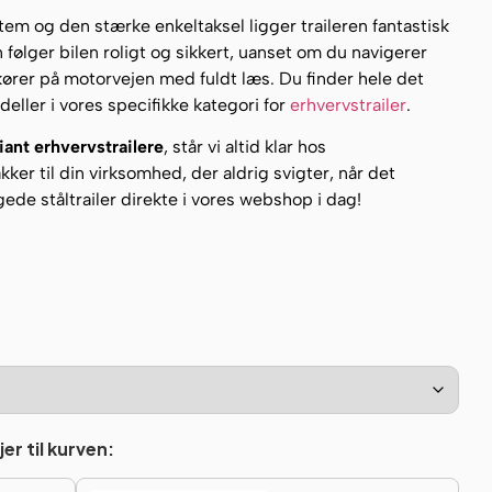
em og den stærke enkeltaksel ligger traileren fantastisk
 følger bilen roligt og sikkert, uanset om du navigerer
ører på motorvejen med fuldt læs. Du finder hele det
eller i vores specifikke kategori for
erhvervstrailer
.
iant erhvervstrailere
, står vi altid klar hos
akker til din virksomhed, der aldrig svigter, når det
ede ståltrailer direkte i vores webshop i dag!
er til kurven: