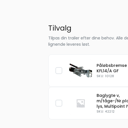
Tilvalg
Tilpas din trailer efter dine behov. Al
lignende leveres løst.
Påløbsbremse
KFL14/A GF
SKU: 10128
Baglygte v,
m/tåge-/Nr.pl
lys, Multipoint 
SKU: 42212