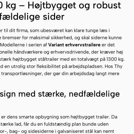
0 kg – Højtbygget og robust
fældelige sider
 til dit firma, som ubesværet kan klare tunge læs i
bremser for maksimal sikkerhed, og skal siderne kunne
Modellerne i serien af
Variant erhvervstrailere
er det
ionelle håndværkere og erhvervsdrivende, der kræver høj
dstærk højtbygget ståltrailer med en totalvægt på 1300 kg.
en utrolig stor fleksibilitet på arbejdspladsen. Hos Thy
le transportløsninger, der gør din arbejdsdag langt mere
sign med stærke, nedfældelige
 B er dens smarte opbygning som højtbygget trailer. Da
 stærke lad, får du en fuldstændig plan bunde uden
or-, bag- og sidesiderne i galvaniseret stål kan nemt