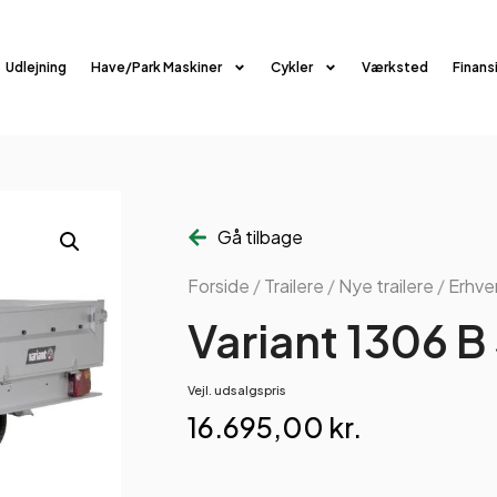
Udlejning
Have/Park Maskiner
Cykler
Værksted
Finans
Gå tilbage
Forside
/
Trailere
/
Nye trailere
/
Erhver
Variant 1306 B 
Vejl. udsalgspris
16.695,00
kr.