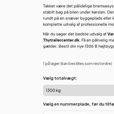
Takket være det pålidelige bremsesyst
stabilt bag på bilen under kørslen. Den
rundt på en snæver byggeplads eller k
komplette udvalg af professionelle mod
Når du søger det bedste udvalg af
Var
Thytrailercenter.dk
. Få en pålivelig m
gælder. Bestil din nye 1306 B højtbygg
1 på lager (kan bestilles som restordre)
Vælg totalvægt:
Vælg en nummerplade, før du tilføj