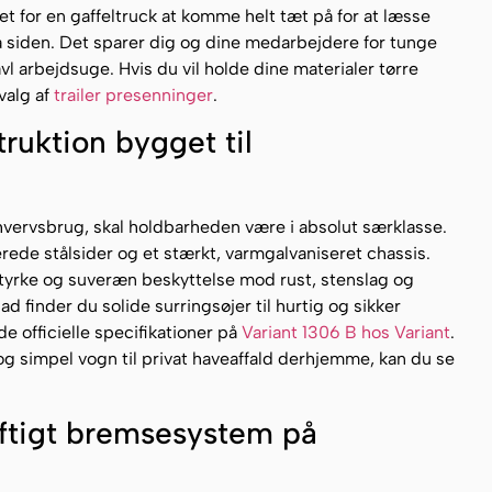
et for en gaffeltruck at komme helt tæt på for at læsse
fra siden. Det sparer dig og dine medarbejdere for tunge
avl arbejdsuge. Hvis du vil holde dine materialer tørre
valg af
trailer presenninger
.
truktion bygget til
rhvervsbrug, skal holdbarheden være i absolut særklasse.
de stålsider og et stærkt, varmgalvaniseret chassis.
tyrke og suveræn beskyttelse mod rust, stenslag og
ad finder du solide surringsøjer til hurtig og sikker
e officielle specifikationer på
Variant 1306 B hos Variant
.
 og simpel vogn til privat haveaffald derhjemme, kan du se
aftigt bremsesystem på