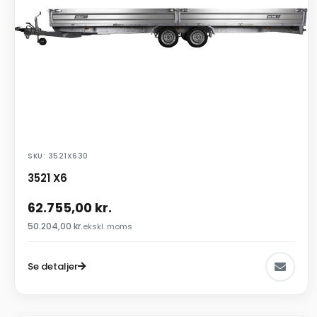
SKU: 3521X630
3521 X6
62.755,00
kr.
50.204,00
kr.
ekskl. moms
Se detaljer