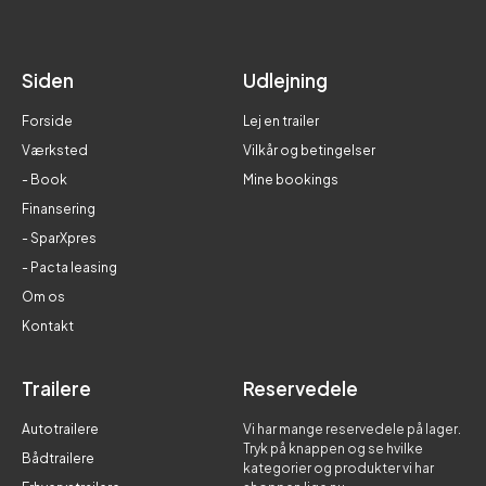
Siden
Udlejning
Forside
Lej en trailer
Værksted
Vilkår og betingelser
- Book
Mine bookings
Finansering
- SparXpres
- Pacta leasing
Om os
Kontakt
Trailere
Reservedele
Autotrailere
Vi har mange reservedele på lager.
Tryk på knappen og se hvilke
Bådtrailere
kategorier og produkter vi har