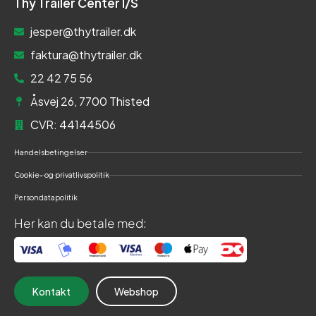
Thy Trailer Center I/S
jesper@thytrailer.dk
faktura@thytrailer.dk
22 42 75 56
Åsvej 26, 7700 Thisted
CVR: 44144506
Handelsbetingelser
Cookie- og privatlivspolitik
Persondatapolitik
Her kan du betale med:
Kontakt
Webshop