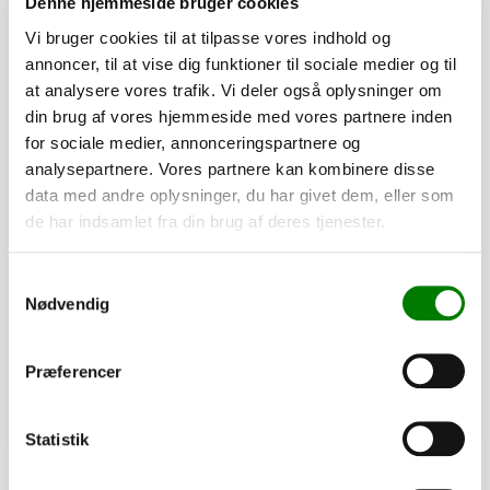
Denne hjemmeside bruger cookies
Vi bruger cookies til at tilpasse vores indhold og
annoncer, til at vise dig funktioner til sociale medier og til
at analysere vores trafik. Vi deler også oplysninger om
din brug af vores hjemmeside med vores partnere inden
for sociale medier, annonceringspartnere og
analysepartnere. Vores partnere kan kombinere disse
data med andre oplysninger, du har givet dem, eller som
de har indsamlet fra din brug af deres tjenester.
SKU: 10215
Påløbsbremse KFL12/C GF
Samtykkevalg
2.905,00
kr.
Nødvendig
2.324,00
kr.
ekskl. moms
Afhentning og forsendelse
Præferencer
Se detaljer
Statistik