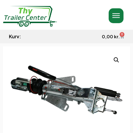
0
Kurv:
0,00
kr.