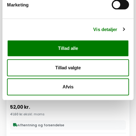
PÅ LAGER
Marketing
Vis detaljer
Tillad alle
Tillad valgte
Afvis
SKU: 41269
Bremsestang - M10 x 600 mm
52,00
kr.
41,60
kr.
ekskl. moms
Afhentning og forsendelse