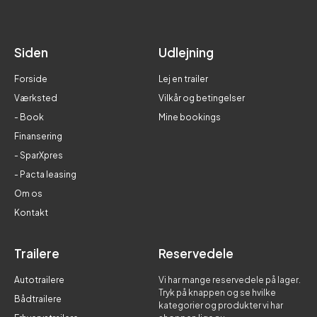
Siden
Udlejning
Forside
Lej en trailer
Værksted
Vilkår og betingelser
- Book
Mine bookings
Finansering
- SparXpres
- Pacta leasing
Om os
Kontakt
Trailere
Reservedele
Autotrailere
Vi har mange reservedele på lager.
Tryk på knappen og se hvilke
Bådtrailere
kategorier og produkter vi har