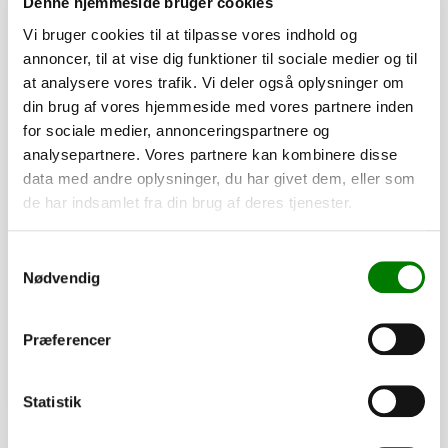
Denne hjemmeside bruger cookies
Vi bruger cookies til at tilpasse vores indhold og
annoncer, til at vise dig funktioner til sociale medier og til
at analysere vores trafik. Vi deler også oplysninger om
din brug af vores hjemmeside med vores partnere inden
for sociale medier, annonceringspartnere og
analysepartnere. Vores partnere kan kombinere disse
data med andre oplysninger, du har givet dem, eller som
de har indsamlet fra din brug af deres tjenester.
SKU: 10134
Påløbsbremse KFG35-D KH f. kip næsehjul
Samtykkevalg
6.560,00
kr.
Nødvendig
5.248,00
kr.
ekskl. moms
Afhentning og forsendelse
Præferencer
Se detaljer
Statistik