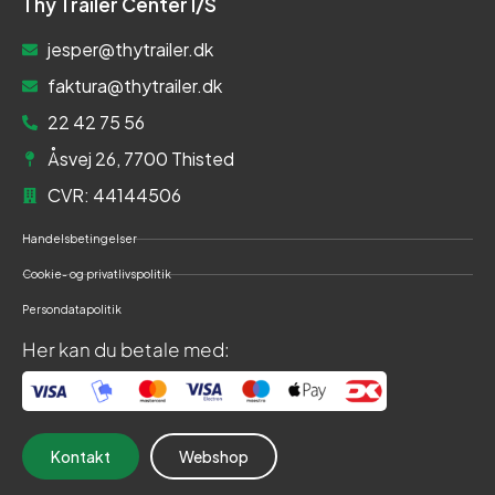
Thy Trailer Center I/S
jesper@thytrailer.dk
faktura@thytrailer.dk
22 42 75 56
Åsvej 26, 7700 Thisted
CVR: 44144506
Handelsbetingelser
Cookie- og privatlivspolitik
Persondatapolitik
Her kan du betale med:
Kontakt
Webshop