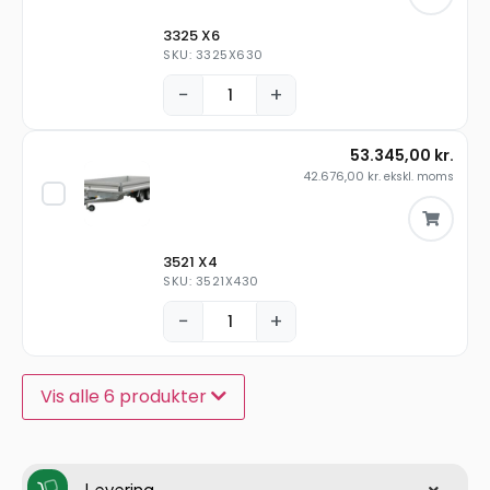
3325 X6
SKU: 3325X630
−
+
53.345,00
kr.
42.676,00
kr.
ekskl. moms
3521 X4
SKU: 3521X430
−
+
Vis alle 6 produkter
Levering