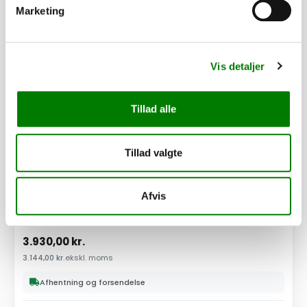
PÅ LAGER
Marketing
Vis detaljer
Tillad alle
Tillad valgte
Afvis
SKU: 10132
Påløbsbremse KF27/A GF
3.930,00
kr.
3.144,00
kr.
ekskl. moms
Afhentning og forsendelse