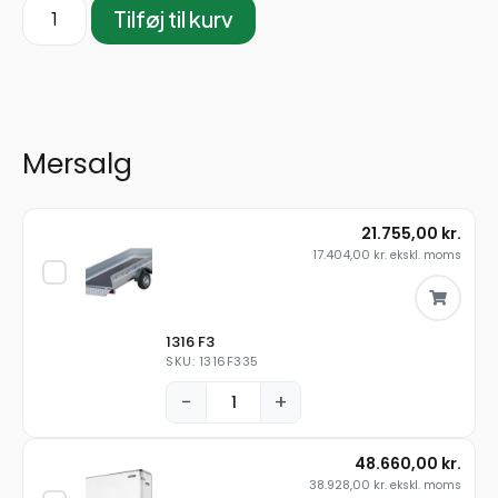
Tilføj til kurv
Mersalg
21.755,00
kr.
17.404,00
kr.
ekskl. moms
1316 F3
SKU: 1316F335
−
+
48.660,00
kr.
38.928,00
kr.
ekskl. moms