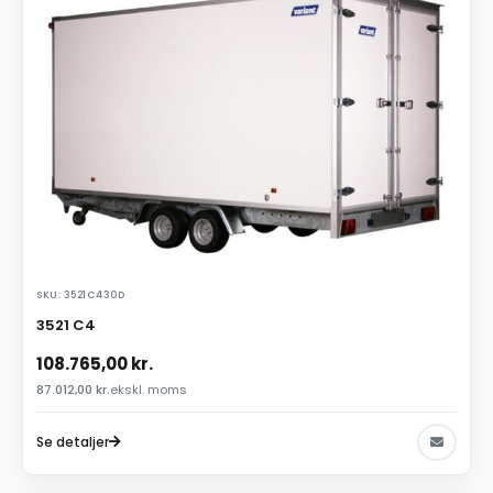
SKU: 3521C430D
3521 C4
108.765,00
kr.
87.012,00
kr.
ekskl. moms
Se detaljer