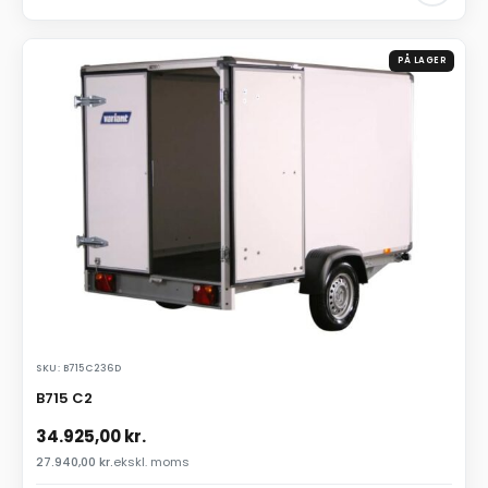
PÅ LAGER
SKU: B715C236D
B715 C2
34.925,00
kr.
27.940,00
kr.
ekskl. moms