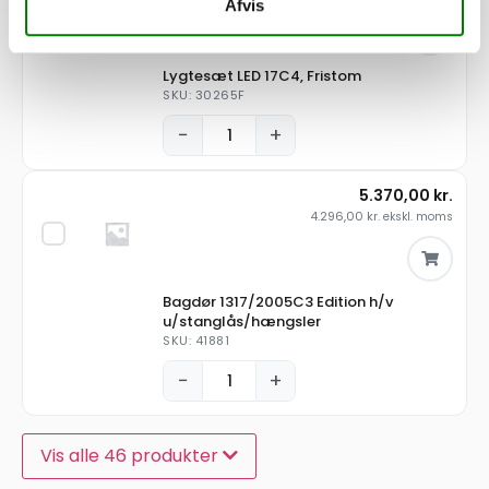
Afvis
Lygtesæt LED 17C4, Fristom
SKU: 30265F
−
+
5.370,00
kr.
4.296,00
kr.
ekskl. moms
Bagdør 1317/2005C3 Edition h/v
u/stanglås/hængsler
SKU: 41881
−
+
Vis alle 46 produkter