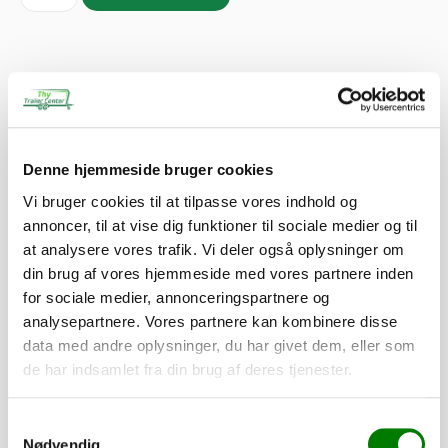
Tilvalg
Tilpas din trailer efter dine behov. Alle dele er som standard
Denne hjemmeside bruger cookies
monteret, mens presenninger og lignende leveres løst.
Vi bruger cookies til at tilpasse vores indhold og
annoncer, til at vise dig funktioner til sociale medier og til
3.930,00
kr.
3.144,00
kr.
at analysere vores trafik. Vi deler også oplysninger om
ekskl. moms
din brug af vores hjemmeside med vores partnere inden
for sociale medier, annonceringspartnere og
analysepartnere. Vores partnere kan kombinere disse
Påløbsbremse KF27/A GF
SKU: 10132
data med andre oplysninger, du har givet dem, eller som
de har indsamlet fra din brug af deres tjenester.
−
+
Samtykkevalg
580,00
kr.
Nødvendig