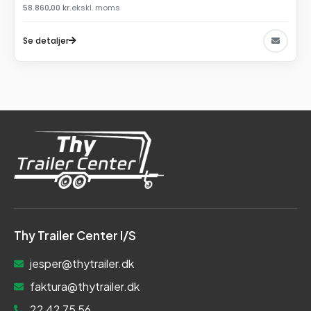
58.860,00
kr.
ekskl. moms
Se detaljer
Thy Trailer Center I/S
jesper@thytrailer.dk
faktura@thytrailer.dk
22 42 75 56