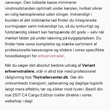
varevogn. Den lukkede kasse minimerer
vindmodstanden optimalt under kørslen, hvilket sikrer
en rolig køreoplevelse uden slinger. Indvendigt i
bunden af det slidstærke lad finder du integrerede
surringsøjer samt indvendigt lys, så du lynhurtigt og
fuldstændig sikkert kan fastspænde dit gods – selv når
mørket falder på under læsning på byggepladsen. Du
finder hele vores komplette og stærke sortiment af
professionelle kassevogne og slidere i vores specifikke
hovedkategori for
erhvervstrailer
.
Når du søger det absolut bedste udvalg af
Variant
erhvervstrailere
, står vi altid klar med professionel
rådgivning hos
Thytrailercenter.dk
. Gør din
virksomheds transport, opbevaring og daglige logistik
langt mere effektiv, tør og sikker mod tyveri. Bestil din
nye 2517 C4 Cargo Edition trailer direkte i vores
webshop i dag!