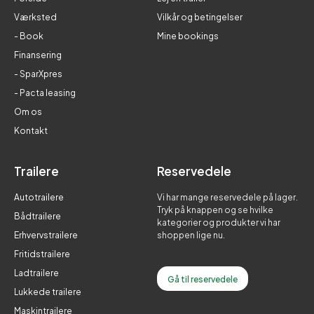
Værksted
Vilkår og betingelser
- Book
Mine bookings
Finansering
- SparXpres
- Pacta leasing
Om os
Kontakt
Trailere
Reservedele
Autotrailere
Vi har mange reservedele på lager.
Tryk på knappen og se hvilke
Bådtrailere
kategorier og produkter vi har
Erhvervstrailere
shoppen lige nu.
Fritidstrailere
Ladtrailere
Gå til reservedele
Lukkede trailere
Maskintrailere