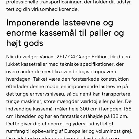
professionelle transportløsninger, der holder dit udstyr
tørt og din virksomhed kørende.
Imponerende lasteevne og
enorme kassemål til paller og
højt gods
Når du vælger Variant 2517 C4 Cargo Edition, får du en
lukket kassetrailer med tekniske specifikationer, der
overmander de mest krævende logistikopgaver i
hverdagen. Takket være den forstærkede konstruktion
efterlader denne model en imponerende lasteevne på
det tunge erhvervsniveau, så du nemt kan transportere
tunge maskiner, store mængder værktøj eller paller. De
indvendige kassemål måler hele 300 cm i længden, 168
cm i bredden og har en fantastisk ståhøjde på 188 cm.
Dette giver dig et enormt og yderst udnytteligt
rumfang til opbevaring af Europaller og voluminøst grej.
De slidstærke sider er opbygget i hvide, glatte og