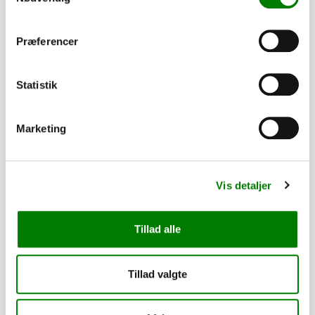
464,00
kr.
ekskl. moms
Præferencer
Skærm 2 akslet plast Boogie 220mm
højre/venstre
Statistik
SKU: 41379D
−
+
Marketing
13,00
kr.
10,40
kr.
ekskl. moms
Vis detaljer
Afstandsbøsning 1/2" á 55 mm
Tillad alle
SKU: 61122-055
−
+
Tillad valgte
3.040,00
kr.
2.432,00
kr.
ekskl. moms