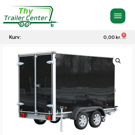
0
Kurv:
0,00
kr.