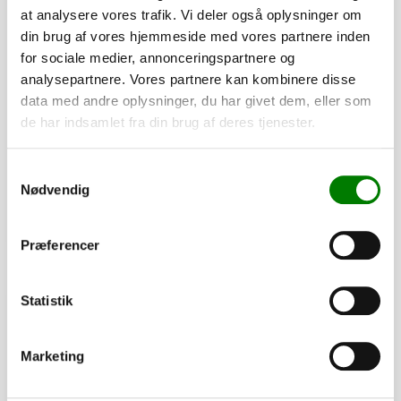
at analysere vores trafik. Vi deler også oplysninger om
din brug af vores hjemmeside med vores partnere inden
for sociale medier, annonceringspartnere og
SKU: 20207
analysepartnere. Vores partnere kan kombinere disse
Hjulbolt kegle, M12x1,5x24 mm
data med andre oplysninger, du har givet dem, eller som
de har indsamlet fra din brug af deres tjenester.
32,00
kr.
25,60
kr.
ekskl. moms
Samtykkevalg
Afhentning og forsendelse
Nødvendig
Se detaljer
Præferencer
PÅ LAGER
Statistik
Marketing