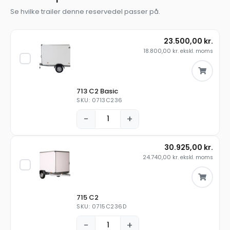
Se hvilke trailer denne reservedel passer på.
23.500,00
kr.
18.800,00
kr.
ekskl. moms
713 C2 Basic
SKU: 0713C236
−
+
30.925,00
kr.
24.740,00
kr.
ekskl. moms
715 C2
SKU: 0715C236D
−
+