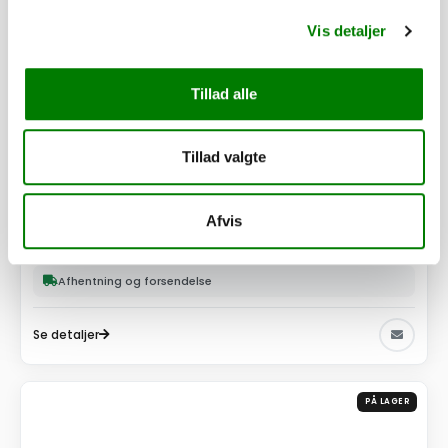
Vis detaljer
Tillad alle
Tillad valgte
SKU: 60916
Hårnåle-fjedersplit - FZB - 2,0 mm
8,50
kr.
Afvis
6,80
kr.
ekskl. moms
Afhentning og forsendelse
Se detaljer
PÅ LAGER