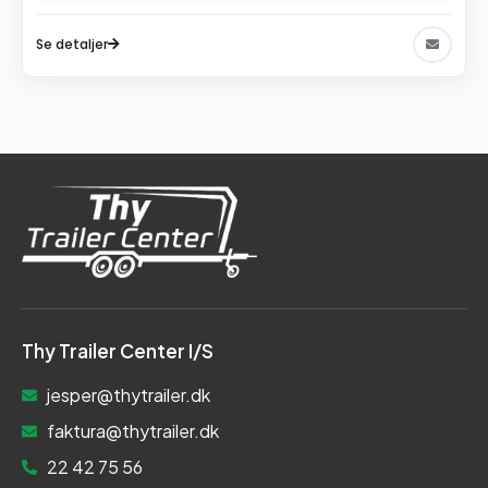
Se detaljer
Thy Trailer Center I/S
jesper@thytrailer.dk
faktura@thytrailer.dk
22 42 75 56