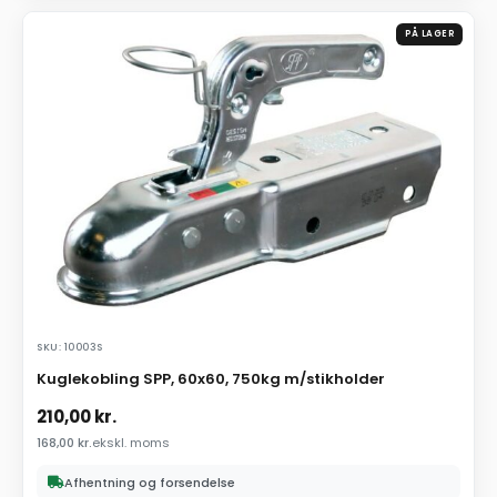
PÅ LAGER
SKU: 10003S
Kuglekobling SPP, 60x60, 750kg m/stikholder
210,00
kr.
168,00
kr.
ekskl. moms
Afhentning og forsendelse