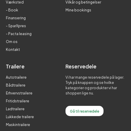
Værksted
Vilkår og betingelser
- Book
Mine bookings
Finansering
- SparXpres
- Pacta leasing
Om os
Kontakt
Trailere
Reservedele
Autotrailere
Vi har mange reservedele på lager.
Tryk på knappen og se hvilke
Bådtrailere
kategorier og produkter vi har
Erhvervstrailere
shoppen lige nu.
Fritidstrailere
Ladtrailere
Gå til reservedele
Lukkede trailere
Maskintrailere