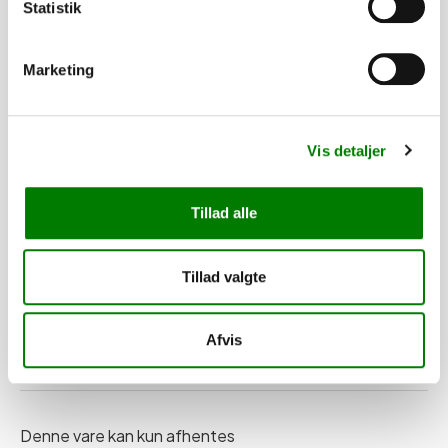
Statistik
3.040,00
kr.
2.432,00
kr.
ekskl. moms
Marketing
Lygtesæt LED 17C4, Fristom
SKU: 30265F
Vis detaljer
−
+
Tillad alle
Levering
Tillad valgte
Finansering med SparXpres
Afvis
Denne vare kan kun afhentes