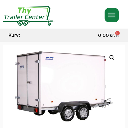
0
Kurv:
0,00
kr.