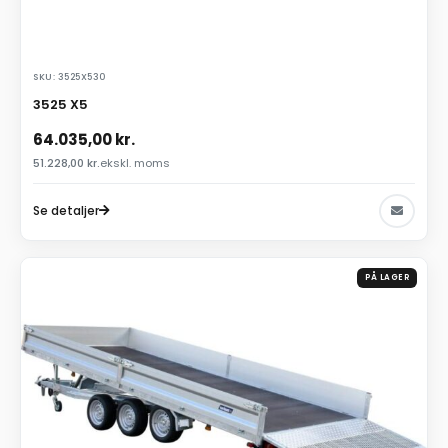
SKU: 3525X530
3525 X5
64.035,00
kr.
51.228,00
kr.
ekskl. moms
Se detaljer
PÅ LAGER