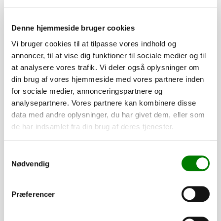
Tilføj til kurv
Denne hjemmeside bruger cookies
Vi bruger cookies til at tilpasse vores indhold og
annoncer, til at vise dig funktioner til sociale medier og til
at analysere vores trafik. Vi deler også oplysninger om
Tilvalg
din brug af vores hjemmeside med vores partnere inden
for sociale medier, annonceringspartnere og
Tilpas din trailer efter dine behov. Alle dele er som standard
analysepartnere. Vores partnere kan kombinere disse
monteret, mens presenninger og lignende leveres løst.
data med andre oplysninger, du har givet dem, eller som
de har indsamlet fra din brug af deres tjenester.
3.170,00
kr.
2.536,00
kr.
ekskl. moms
Samtykkevalg
Nødvendig
Påløbsbremse KF20/A GF
SKU: 10130
Præferencer
−
+