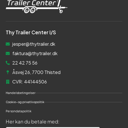
Thy Trailer Center I/S
jesper@thytrailer.dk
faktura@thytrailer.dk
22 42 75 56
Åsvej 26, 7700 Thisted
CVR: 44144506
Handelsbetingelser
Cookie- og privatlivspolitik
Persondatapolitik
Her kan du betale med: