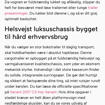
Da vognen er fuldstændig lukket og aflåselig, slipper du
helt for besværet med løse trailernet eller tunge
trailer
presenninger
. Du lukker blot dørene i, og så er dit grej
optimalt beskyttet.
Helsvejst luksuschassis bygget
til hård erhvervsbrug
Når du vælger en stor bokstrailer til daglig transport,
skal holdbarheden være i absolut topklasse. Denne
cargotrailer er opbygget på et fuldstændig helsvejst og
varmgalvaniseret kvalitetschassis, som yder en ekstrem
mekanisk styrke. Indvendigt i det store kasserum finder
du solide, integrerede surringsøjer. De gør det hurtigt
og sikkert at fastspænde dine ting, så intet rutsjer rundt
under kørslen. Du kan læse de officielle specifikationer
på
Variant 2017 C3 hos Variant
. Hvis dine opgaver i
stedet kræver en helt åben platformsvogn med
nedfældelige alusider, kan du se vores udvalg af