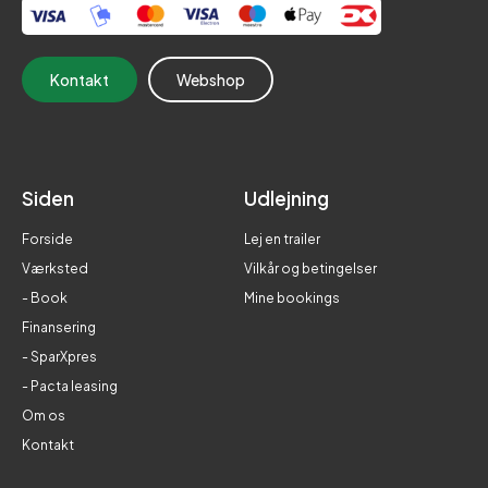
Kontakt
Webshop
Siden
Udlejning
Forside
Lej en trailer
Værksted
Vilkår og betingelser
- Book
Mine bookings
Finansering
- SparXpres
- Pacta leasing
Om os
Kontakt