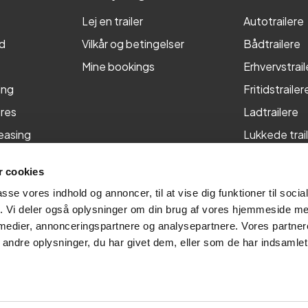
Lej en trailer
Autotrailere
d
Vilkår og betingelser
Bådtrailere
Mine bookings
Erhvervstrail
ing
Fritidstrailer
res
Ladtrailere
leasing
Lukkede trai
Maskintraile
 cookies
Tiptrailere
passe vores indhold og annoncer, til at vise dig funktioner til soci
fik. Vi deler også oplysninger om din brug af vores hjemmeside m
 medier, annonceringspartnere og analysepartnere. Vores partne
ndre oplysninger, du har givet dem, eller som de har indsamlet 