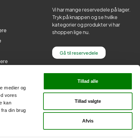
Vi har mange reservedele på lager.
Tryk på knappen og se hvilke
kategorier og produkter vi har
ere
shoppen lige nu.
e
Gå til reservedele
lere
re
Tillad alle
ale medier og
ed vores
Tillad valgte
re kan
fra din brug
Afvis