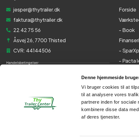
jesper@thytrailer.dk
Forside
faktura@thytrailer.dk
Værkste
22 42 75 56
- Book
Åsvej 26, 7700 Thisted
Finanser
CVR: 44144506
- SparXp
- Pacta 
Handelsbetingelser
Om os
Cookie- og privatlivspolitik
Denne hjemmeside bruger
Kontakt
Persondatapolitik
Vi bruger cookies til at til
Her kan du betale med:
til at analysere vores tra
partnere inden for sociale
kombinere disse data med a
af deres tjenester.
Kontakt
Webshop