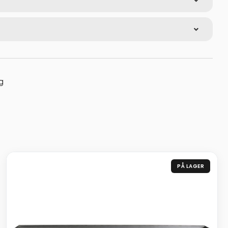
g
PÅ LAGER