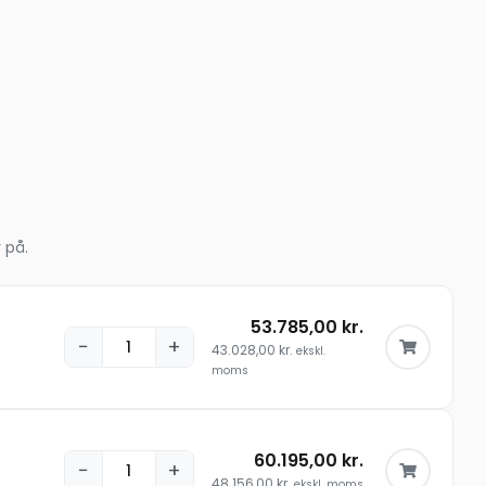
 på.
53.785,00
kr.
−
+
43.028,00
kr.
ekskl.
moms
60.195,00
kr.
−
+
E
48.156,00
kr.
ekskl. moms