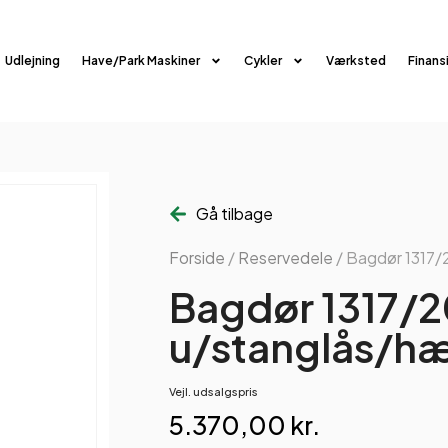
Udlejning
Have/Park Maskiner
Cykler
Værksted
Finans
Gå tilbage
Forside
/
Reservedele
/ Bagdør 1317/
Bagdør 1317/2
u/stanglås/hæ
Vejl. udsalgspris
5.370,00
kr.