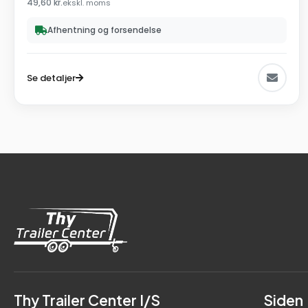
49,60
kr.
ekskl. moms
Afhentning og forsendelse
Se detaljer
Thy Trailer Center I/S
Siden