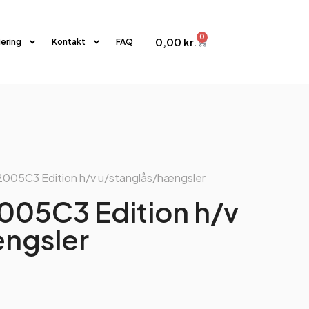
0
0,00
kr.
iering
Kontakt
FAQ
2005C3 Edition h/v u/stanglås/hængsler
005C3 Edition h/v
ngsler