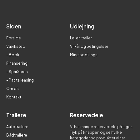
Siden
Udlejning
Forside
Lej en trailer
Værksted
Vilkår og betingelser
- Book
Mine bookings
Finansering
- SparXpres
- Pacta leasing
Om os
Kontakt
Trailere
Reservedele
Autotrailere
Vi har mange reservedele på lager.
Tryk på knappen og se hvilke
Bådtrailere
kategorier og produkter vi har