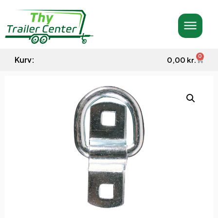
0
Kurv:
0,00
kr.