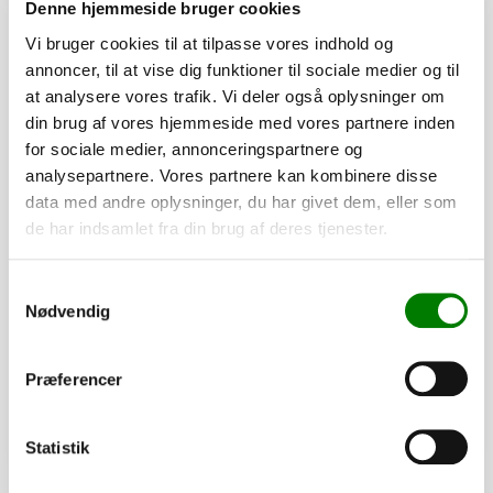
Denne hjemmeside bruger cookies
Vi bruger cookies til at tilpasse vores indhold og
annoncer, til at vise dig funktioner til sociale medier og til
at analysere vores trafik. Vi deler også oplysninger om
din brug af vores hjemmeside med vores partnere inden
for sociale medier, annonceringspartnere og
analysepartnere. Vores partnere kan kombinere disse
data med andre oplysninger, du har givet dem, eller som
de har indsamlet fra din brug af deres tjenester.
SKU: 40354
Dupsko 35x35x1 - sort
Samtykkevalg
Nødvendig
13,50
kr.
10,80
kr.
ekskl. moms
Præferencer
Afhentning og forsendelse
Se detaljer
Statistik