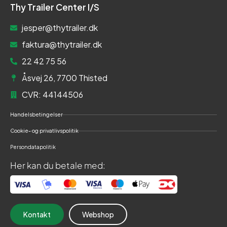
Thy Trailer Center I/S
jesper@thytrailer.dk
faktura@thytrailer.dk
22 42 75 56
Åsvej 26, 7700 Thisted
CVR: 44144506
Handelsbetingelser
Cookie- og privatlivspolitik
Persondatapolitik
Her kan du betale med:
Kontakt
Webshop