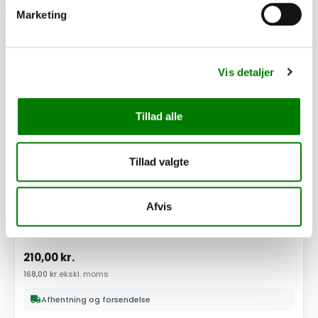
PÅ LAGER
Marketing
Vis detaljer
Tillad alle
Tillad valgte
Afvis
SKU: 10003S
Kuglekobling SPP, 60x60, 750kg m/stikholder
210,00
kr.
168,00
kr.
ekskl. moms
Afhentning og forsendelse