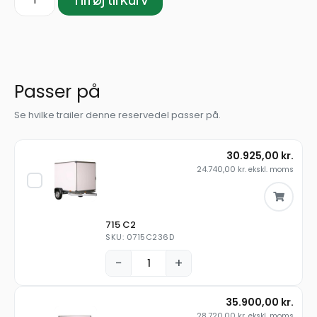
Passer på
Se hvilke trailer denne reservedel passer på.
30.925,00
kr.
24.740,00
kr.
ekskl. moms
715 C2
SKU: 0715C236D
−
+
35.900,00
kr.
28.720,00
kr.
ekskl. moms