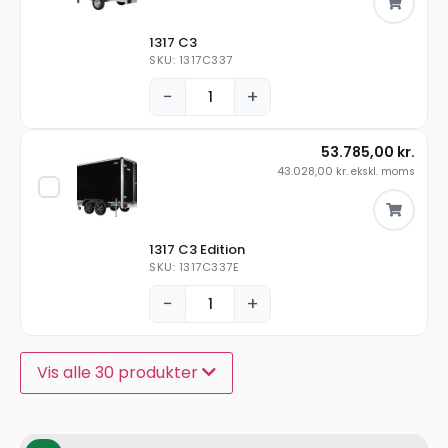
1317 C3
SKU: 1317C337
−
+
53.785,00
kr.
43.028,00
kr.
ekskl. moms
1317 C3 Edition
SKU: 1317C337E
−
+
Vis alle 30 produkter