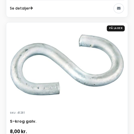
Se detaljer
PÅ LAGER
SKU: 41281
S-krog galv.
8,00
kr.