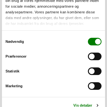
din brug af vores hjemmeside med vores partnere inden
mailen med de påkrævede oplysninger.
for sociale medier, annonceringspartnere og
analysepartnere. Vores partnere kan kombinere disse
Hvis du har spørgsmål, er du naturligvis altid velkommen til
data med andre oplysninger, du har givet dem, eller som
at kontakte os.
de har indsamlet fra din brug af deres tjenester.
Tilføj til kurv
Samtykkevalg
Nødvendig
Præferencer
Tilvalg
Statistik
Tilpas din trailer efter dine behov. Alle dele er som standard
monteret, mens presenninger og lignende leveres løst.
Marketing
3.170,00
kr.
2.536,00
kr.
ekskl. moms
Vis detaljer