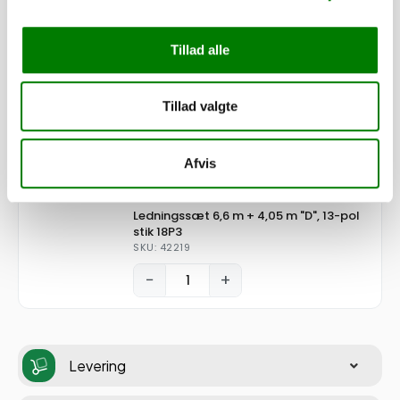
Påløbsbremse KF20/A GF
SKU: 10130
Tillad alle
−
+
Tillad valgte
1.360,00
kr.
1.088,00
kr.
ekskl. moms
Afvis
Ledningssæt 6,6 m + 4,05 m "D", 13-pol
stik 18P3
SKU: 42219
−
+
Levering