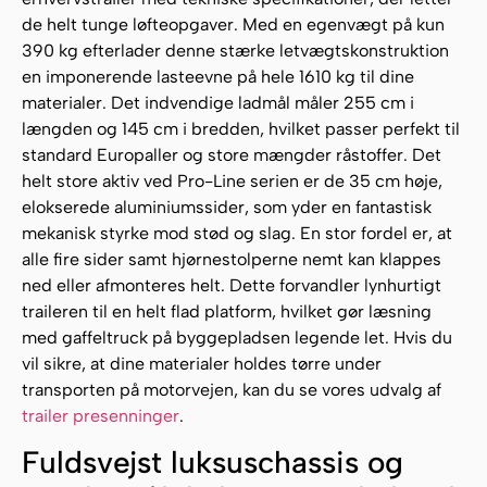
de helt tunge løfteopgaver. Med en egenvægt på kun
390 kg efterlader denne stærke letvægtskonstruktion
en imponerende lasteevne på hele 1610 kg til dine
materialer. Det indvendige ladmål måler 255 cm i
længden og 145 cm i bredden, hvilket passer perfekt til
standard Europaller og store mængder råstoffer. Det
helt store aktiv ved Pro-Line serien er de 35 cm høje,
elokserede aluminiumssider, som yder en fantastisk
mekanisk styrke mod stød og slag. En stor fordel er, at
alle fire sider samt hjørnestolperne nemt kan klappes
ned eller afmonteres helt. Dette forvandler lynhurtigt
traileren til en helt flad platform, hvilket gør læsning
med gaffeltruck på byggepladsen legende let. Hvis du
vil sikre, at dine materialer holdes tørre under
transporten på motorvejen, kan du se vores udvalg af
trailer presenninger
.
Fuldsvejst luksuschassis og