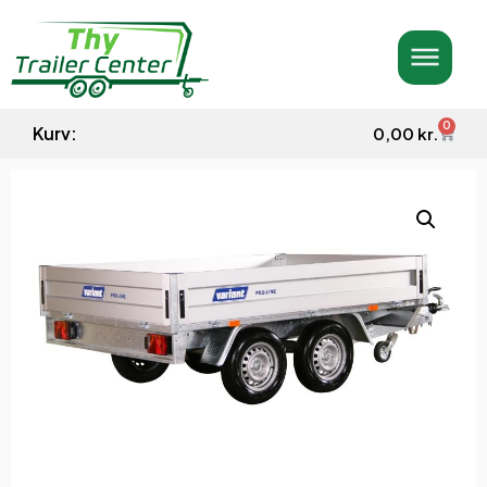
0
Kurv:
0,00
kr.