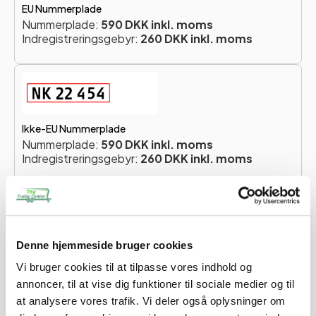
EU Nummerplade
Nummerplade:
590 DKK inkl. moms
Indregistreringsgebyr:
260 DKK inkl. moms
Ikke-EU Nummerplade
Nummerplade:
590 DKK inkl. moms
Indregistreringsgebyr:
260 DKK inkl. moms
Totalpris for nummerplade:
850 DKK
Du skal vælge en nummerplade for at forsætte.
Denne hjemmeside bruger cookies
Når du køber en trailer hos os, vil du modtage en e-mail,
Vi bruger cookies til at tilpasse vores indhold og
hvor vi beder dig om at oplyse navn, adresse og CPR-
annoncer, til at vise dig funktioner til sociale medier og til
nummer. Disse oplysninger er nødvendige for at kunne
at analysere vores trafik. Vi deler også oplysninger om
indregistrere din trailer korrekt. Du skal blot besvare e-