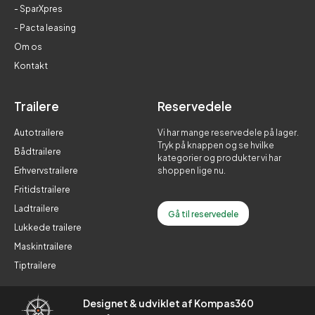
- SparXpres
- Pacta leasing
Om os
Kontakt
Trailere
Reservedele
Autotrailere
Vi har mange reservedele på lager.
Tryk på knappen og se hvilke
Bådtrailere
kategorier og produkter vi har
Erhvervstrailere
shoppen lige nu.
Fritidstrailere
Ladtrailere
Gå til reservedele
Lukkede trailere
Maskintrailere
Tiptrailere
Designet & udviklet af Kompas360