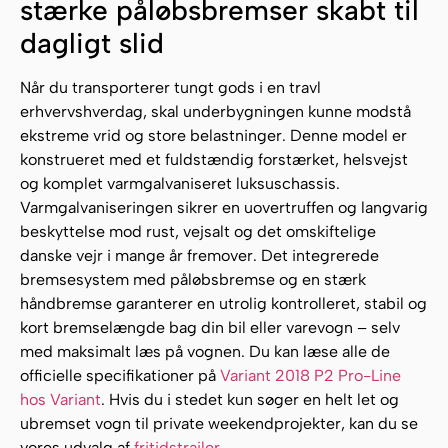
stærke påløbsbremser skabt til
dagligt slid
Når du transporterer tungt gods i en travl
erhvervshverdag, skal underbygningen kunne modstå
ekstreme vrid og store belastninger. Denne model er
konstrueret med et fuldstændig forstærket, helsvejst
og komplet varmgalvaniseret luksuschassis.
Varmgalvaniseringen sikrer en uovertruffen og langvarig
beskyttelse mod rust, vejsalt og det omskiftelige
danske vejr i mange år fremover. Det integrerede
bremsesystem med påløbsbremse og en stærk
håndbremse garanterer en utrolig kontrolleret, stabil og
kort bremselængde bag din bil eller varevogn – selv
med maksimalt læs på vognen. Du kan læse alle de
officielle specifikationer på
Variant 2018 P2 Pro-Line
hos Variant
. Hvis du i stedet kun søger en helt let og
ubremset vogn til private weekendprojekter, kan du se
vores udvalg af
fritidstrailer
.