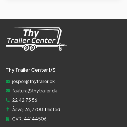
Thy Trailer Center I/S
jesper@thytrailer.dk
faktura@thytrailer.dk
22 42 75 56
Åsvej 26, 7700 Thisted
CVR: 44144506