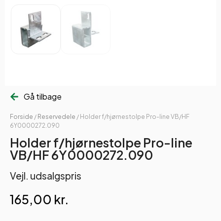
Gå tilbage
Forside
/
Reservedele
/ Holder f/hjørnestolpe Pro-line VB/HF
6Y0000272.090
Holder f/hjørnestolpe Pro-line
VB/HF 6Y0000272.090
Vejl. udsalgspris
165,00
kr.