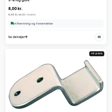
S-krog galv.
8,00
kr.
6,40
kr.
ekskl. moms
Afhentning og forsendelse
Se detaljer
PÅ LAGER