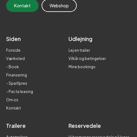
Kontakt
Webshop
Siden
Udlejning
Forside
Lej en trailer
Værksted
Vilkår og betingelser
- Book
Mine bookings
Finansering
- SparXpres
- Pacta leasing
Om os
Kontakt
Trailere
Reservedele