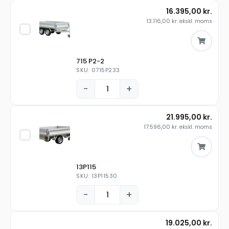
16.395,00
kr.
13.116,00
kr.
ekskl. moms
715 P2-2
SKU: 0715P233
−
+
21.995,00
kr.
17.596,00
kr.
ekskl. moms
13P115
SKU: 13P11530
−
+
19.025,00
kr.