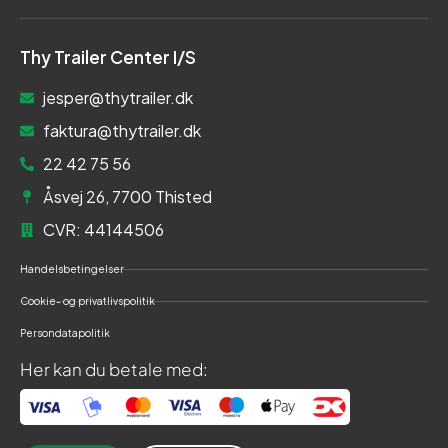
Thy Trailer Center I/S
jesper@thytrailer.dk
faktura@thytrailer.dk
22 42 75 56
Åsvej 26, 7700 Thisted
CVR: 44144506
Handelsbetingelser
Cookie- og privatlivspolitik
Persondatapolitik
Her kan du betale med: