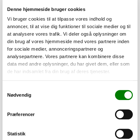
Denne hjemmeside bruger cookies
Vi bruger cookies til at tilpasse vores indhold og
annoncer, til at vise dig funktioner til sociale medier og til
at analysere vores trafik. Vi deler også oplysninger om
din brug af vores hjemmeside med vores partnere inden
for sociale medier, annonceringspartnere og
analysepartnere. Vores partnere kan kombinere disse
data med andre oplysninger, du har givet dem, eller som
de har indsamlet fra din brug af deres tjenester.
SKU: 40354
Samtykkevalg
Dupsko 35x35x1 - sort
Nødvendig
13,50
kr.
10,80
kr.
ekskl. moms
Præferencer
Afhentning og forsendelse
Statistik
Se detaljer