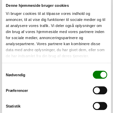
Denne hjemmeside bruger cookies
PÅ LAGER
Vi bruger cookies til at tilpasse vores indhold og
annoncer, til at vise dig funktioner til sociale medier og til
at analysere vores trafik. Vi deler også oplysninger om
din brug af vores hjemmeside med vores partnere inden
for sociale medier, annonceringspartnere og
analysepartnere. Vores partnere kan kombinere disse
data med andre oplysninger, du har givet dem, eller som
de har indsamlet fra din brug af deres tjenester.
Samtykkevalg
Nødvendig
SKU: 40157
Tværvange f/205 S1 - 511 S1 - 220 S1 L. 94,5 cm
Præferencer
180,00
kr.
144,00
kr.
ekskl. moms
Statistik