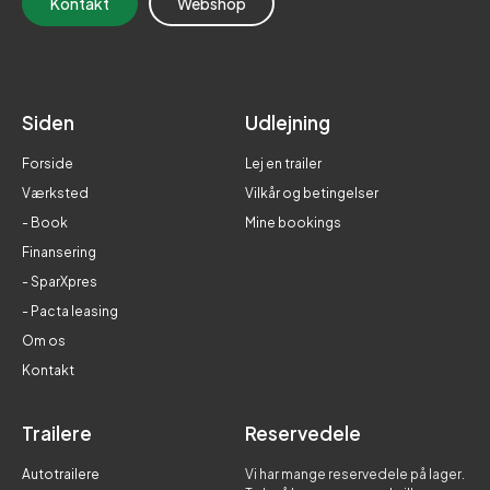
Kontakt
Webshop
Siden
Udlejning
Forside
Lej en trailer
Værksted
Vilkår og betingelser
- Book
Mine bookings
Finansering
- SparXpres
- Pacta leasing
Om os
Kontakt
Trailere
Reservedele
Autotrailere
Vi har mange reservedele på lager.