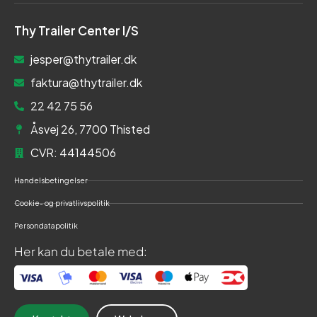
Thy Trailer Center I/S
jesper@thytrailer.dk
faktura@thytrailer.dk
22 42 75 56
Åsvej 26, 7700 Thisted
CVR: 44144506
Handelsbetingelser
Cookie- og privatlivspolitik
Persondatapolitik
Her kan du betale med: