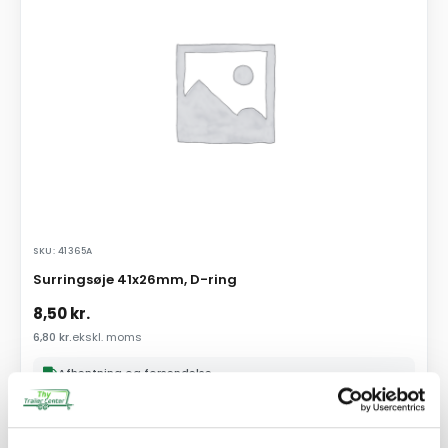
SKU: 41365A
Surringsøje 41x26mm, D-ring
8,50
kr.
6,80
kr.
ekskl. moms
Afhentning og forsendelse
Se detaljer