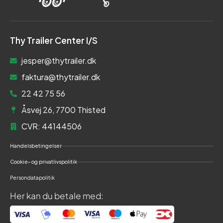
Thy Trailer Center I/S
jesper@thytrailer.dk
faktura@thytrailer.dk
22 42 75 56
Åsvej 26, 7700 Thisted
CVR: 44144506
Handelsbetingelser
Cookie- og privatlivspolitik
Persondatapolitik
Her kan du betale med: