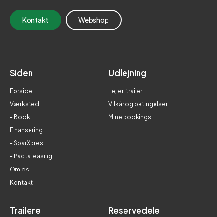
Kontakt
Webshop
Siden
Udlejning
Forside
Lej en trailer
Værksted
Vilkår og betingelser
- Book
Mine bookings
Finansering
- SparXpres
- Pacta leasing
Om os
Kontakt
Trailere
Reservedele