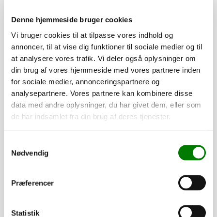
PÅ LAGER
Denne hjemmeside bruger cookies
Vi bruger cookies til at tilpasse vores indhold og
annoncer, til at vise dig funktioner til sociale medier og til
at analysere vores trafik. Vi deler også oplysninger om
din brug af vores hjemmeside med vores partnere inden
for sociale medier, annonceringspartnere og
analysepartnere. Vores partnere kan kombinere disse
data med andre oplysninger, du har givet dem, eller som
de har indsamlet fra din brug af deres tjenester.
SKU: 41365A
Samtykkevalg
Nødvendig
Surringsøje 41x26mm, D-ring
8,50
kr.
6,80
kr.
ekskl. moms
Præferencer
Afhentning og forsendelse
Statistik