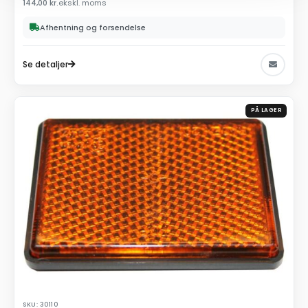
144,00
kr.
ekskl. moms
Afhentning og forsendelse
Se detaljer
PÅ LAGER
SKU: 30110