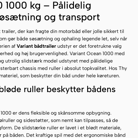
 1000 kg – Pålidelig
 søsætning og transport
iler, der kan fragte din motorbåd eller jolle sikkert til
som gør både søsætning og ophaling legende let, selv når
erien af
Variant bådtrailer
udstyr er det foretrukne valg
kkerhed og høj brugervenlighed. Variant Ocean 1000 med
og utrolig slidstærk model udstyret med pålidelige
terbart chassis med ruller i absolut topkvalitet. Hos Thy
t materiel, som beskytter din båd under hele køreturen.
bløde ruller beskytter bådens
n 1000 er dens fleksible og skånsomme opbygning.
ølruller og sidestøtter, som nemt kan tilpasses, så de
form. De slidstærke ruller er lavet i et blødt materiale,
er på båden. Det kraftige spil med det ergonomiske bånd