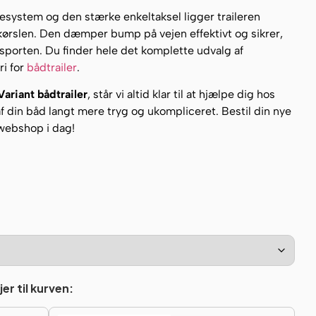
system og den stærke enkeltaksel ligger traileren
r kørslen. Den dæmper bump på vejen effektivt og sikrer,
ansporten. Du finder hele det komplette udvalg af
ri for
bådtrailer
.
Variant bådtrailer
, står vi altid klar til at hjælpe dig hos
af din båd langt mere tryg og ukompliceret. Bestil din nye
 webshop i dag!
er til kurven: