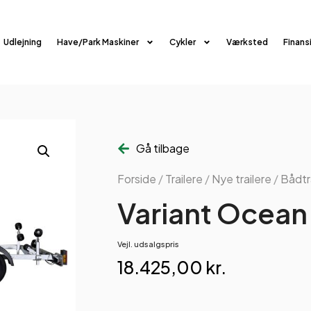
Udlejning
Have/Park Maskiner
Cykler
Værksted
Finans
Gå tilbage
Forside
/
Trailere
/
Nye trailere
/
Bådtr
Variant Ocean
Vejl. udsalgspris
18.425,00
kr.