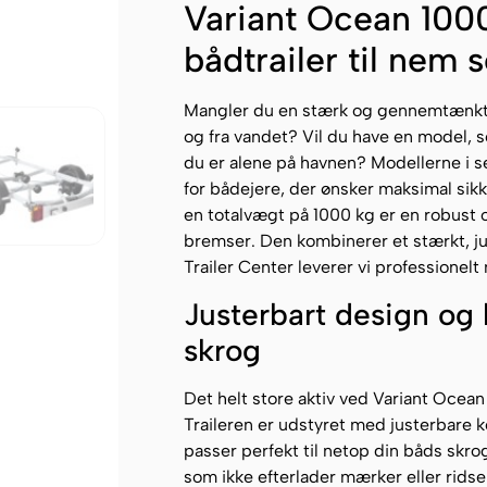
Variant Ocean 1000
bådtrailer til nem
Mangler du en stærk og gennemtænkt tra
og fra vandet? Vil du have en model, 
du er alene på havnen? Modellerne i s
for bådejere, der ønsker maksimal si
en totalvægt på 1000 kg er en robust 
bremser. Den kombinerer et stærkt, jus
Trailer Center leverer vi professionel
Justerbart design og 
skrog
Det helt store aktiv ved Variant Ocea
Traileren er udstyret med justerbare k
passer perfekt til netop din båds skrog
som ikke efterlader mærker eller rids