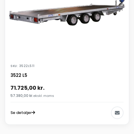
SKU: 3522L511
3522 L5
71.725,00
kr.
57.380,00
kr.
ekskl. moms
Se detaljer