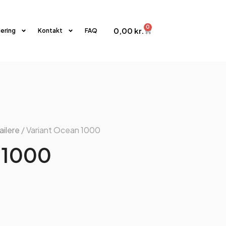
0
0,00
kr.
iering
Kontakt
FAQ
ailere
/ Variant Ocean 1000
 1000