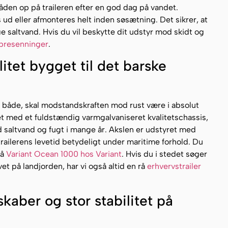
 båden op på traileren efter en god dag på vandet.
ud eller afmonteres helt inden søsætning. Det sikrer, at
ge saltvand. Hvis du vil beskytte dit udstyr mod skidt og
r presenninger
.
itet bygget til det barske
 af både, skal modstandskraften mod rust være i absolut
t med et fuldstændig varmgalvaniseret kvalitetschassis,
saltvand og fugt i mange år. Akslen er udstyret med
trailerens levetid betydeligt under maritime forhold. Du
på
Variant Ocean 1000 hos Variant
. Hvis du i stedet søger
vet på landjorden, har vi også altid en rå
erhvervstrailer
kaber og stor stabilitet på