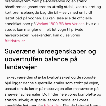
bremsesystem med påløbsbremse og en stærk
håndbremse garanterer en utrolig stabil, kontrolleret og
kort bremselængde bag din bil – selv med en fuldt
lastet båd på vognen. Du kan læse alle de officielle
specifikationer på
Variant 1800 BB hos Variant
. Hvis du i
stedet kun mangler en helt let vogn til private
haveprojekter i weekenden, kan du se vores
fritidstrailer
.
Suveræne køreegenskaber og
uovertruffen balance på
landevejen
Takket være den stærke kvalitetsaksel og de robuste
hjul ligger denne superrulle-trailer som støbt på vejen,
uanset om du kører på motorvejen eller manøvrerer på
snævre havnearealer. Du finder hele vores komplette og
stærke udvalg af specialiserede modeller i vores
specifikke kategori for
bådtrailer
. Skal du i stedet bruge