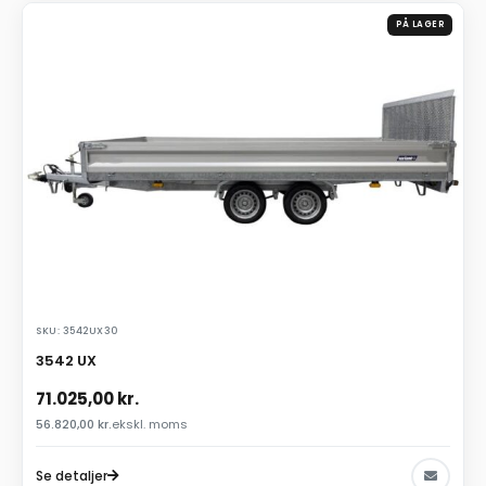
PÅ LAGER
SKU: 3542UX30
3542 UX
71.025,00
kr.
56.820,00
kr.
ekskl. moms
Se detaljer