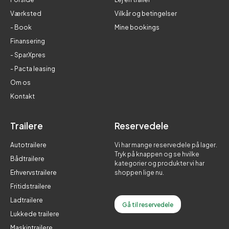
Værksted
Vilkår og betingelser
- Book
Mine bookings
Finansering
- SparXpres
- Pacta leasing
Om os
Kontakt
Trailere
Reservedele
Autotrailere
Vi har mange reservedele på lager.
Tryk på knappen og se hvilke
Bådtrailere
kategorier og produkter vi har
Erhvervstrailere
shoppen lige nu.
Fritidstrailere
Ladtrailere
Gå til reservedele
Lukkede trailere
Maskintrailere