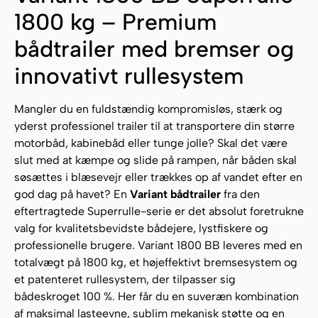
1800 kg – Premium
bådtrailer med bremser og
innovativt rullesystem
Mangler du en fuldstændig kompromisløs, stærk og
yderst professionel trailer til at transportere din større
motorbåd, kabinebåd eller tunge jolle? Skal det være
slut med at kæmpe og slide på rampen, når båden skal
søsættes i blæsevejr eller trækkes op af vandet efter en
god dag på havet? En
Variant bådtrailer
fra den
eftertragtede Superrulle-serie er det absolut foretrukne
valg for kvalitetsbevidste bådejere, lystfiskere og
professionelle brugere. Variant 1800 BB leveres med en
totalvægt på 1800 kg, et højeffektivt bremsesystem og
et patenteret rullesystem, der tilpasser sig
bådeskroget 100 %. Her får du en suveræn kombination
af maksimal lasteevne, sublim mekanisk støtte og en