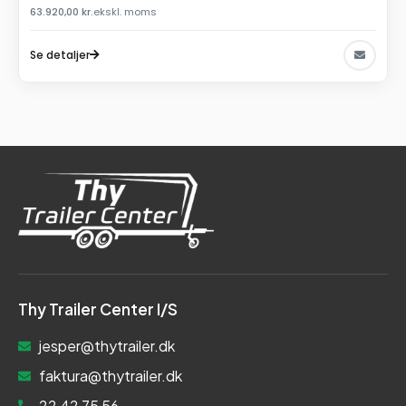
63.920,00
kr.
ekskl. moms
Se detaljer
Thy Trailer Center I/S
jesper@thytrailer.dk
faktura@thytrailer.dk
22 42 75 56