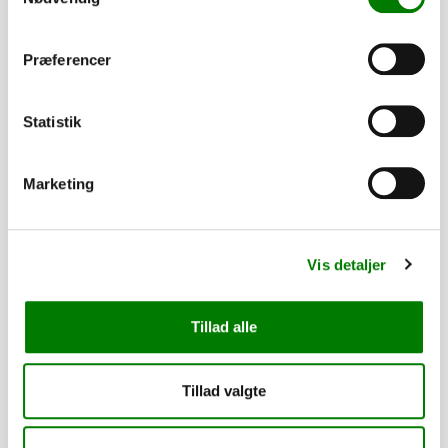
3.170,00
kr.
Præferencer
2.536,00
kr.
ekskl. moms
Statistik
Påløbsbremse KF20/A GF
SKU: 10130
Marketing
−
+
195,00
kr.
Vis detaljer
156,00
kr.
ekskl. moms
Tillad alle
Bremsestang - M10 x 3550mm
SKU: 40516
Tillad valgte
−
+