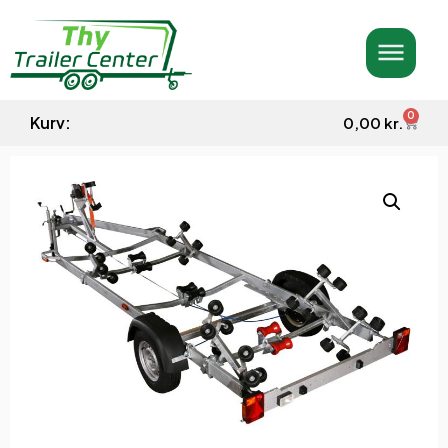
0
Kurv:
0,00
kr.