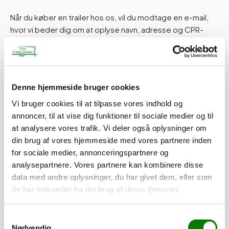
Når du køber en trailer hos os, vil du modtage en e-mail,
hvor vi beder dig om at oplyse navn, adresse og CPR-
nummer. Disse oplysninger er nødvendige for at kunne
indregistrere din trailer korrekt. Du skal blot besvare e-
mailen med de påkrævede oplysninger.
Denne hjemmeside bruger cookies
Hvis du har spørgsmål, er du naturligvis altid velkommen til
at kontakte os.
Vi bruger cookies til at tilpasse vores indhold og
annoncer, til at vise dig funktioner til sociale medier og til
at analysere vores trafik. Vi deler også oplysninger om
Tilføj til kurv
din brug af vores hjemmeside med vores partnere inden
for sociale medier, annonceringspartnere og
analysepartnere. Vores partnere kan kombinere disse
data med andre oplysninger, du har givet dem, eller som
de har indsamlet fra din brug af deres tjenester.
Tilvalg
Tilpas din trailer efter dine behov. Alle dele er som standard
Samtykkevalg
monteret, mens presenninger og lignende leveres løst.
Nødvendig