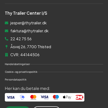
Thy Trailer Center I/S
jesper@thytrailer.dk
faktura@thytrailer.dk
22 42 75 56
Åsvej 26, 7700 Thisted
CVR: 44144506
Handelsbetingelser
Cookie- og privatlivspolitik
Persondatapolitik
Her kan du betale med: