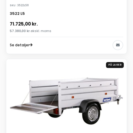
SKU: 3522L511
3522 L5
71.725,00
kr.
57.380,00
kr.
ekskl. moms
Se detaljer
PÅ LAGER