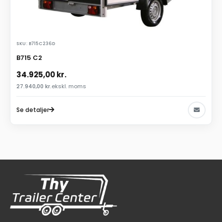
SKU: B715C236D
B715 C2
34.925,00
kr.
27.940,00
kr.
ekskl. moms
Se detaljer