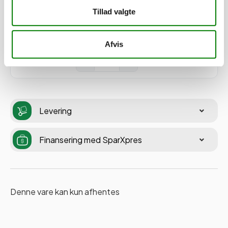
Tillad valgte
Lastsikring 600 daN / DIN zurrpunkte
600 daN
SKU: 41244
Afvis
−
+
Levering
Finansering med SparXpres
Denne vare kan kun afhentes