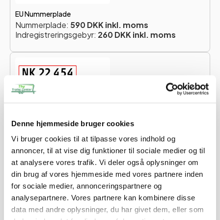
EU Nummerplade
Nummerplade:
590 DKK inkl. moms
Indregistreringsgebyr:
260 DKK inkl. moms
Ikke-EU Nummerplade
Nummerplade:
590 DKK inkl. moms
Indregistreringsgebyr:
260 DKK inkl. moms
Denne hjemmeside bruger cookies
Vi bruger cookies til at tilpasse vores indhold og
Totalpris for nummerplade:
850 DKK
annoncer, til at vise dig funktioner til sociale medier og til
at analysere vores trafik. Vi deler også oplysninger om
Du skal vælge en nummerplade for at forsætte.
din brug af vores hjemmeside med vores partnere inden
for sociale medier, annonceringspartnere og
Når du køber en trailer hos os, vil du modtage en e-mail,
analysepartnere. Vores partnere kan kombinere disse
hvor vi beder dig om at oplyse navn, adresse og CPR-
data med andre oplysninger, du har givet dem, eller som
nummer. Disse oplysninger er nødvendige for at kunne