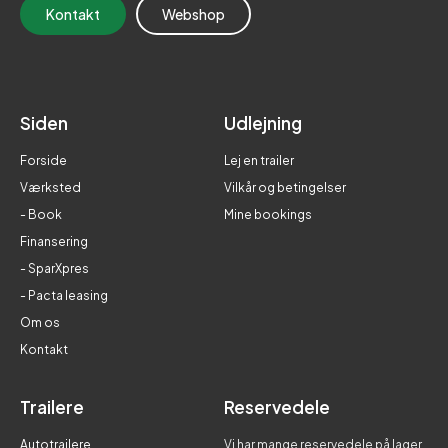
Kontakt
Webshop
Siden
Udlejning
Forside
Lej en trailer
Værksted
Vilkår og betingelser
- Book
Mine bookings
Finansering
- SparXpres
- Pacta leasing
Om os
Kontakt
Trailere
Reservedele
Autotrailere
Vi har mange reservedele på lager.