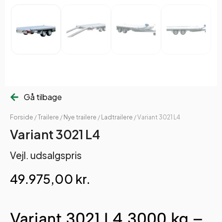
Gå tilbage
Forside
/
Trailere
/
Nye trailere
/
Ladtrailere
/ Variant 3021 L4
Variant 3021 L4
Vejl. udsalgspris
49.975,00
kr.
Variant 3021 L4 3000 kg –