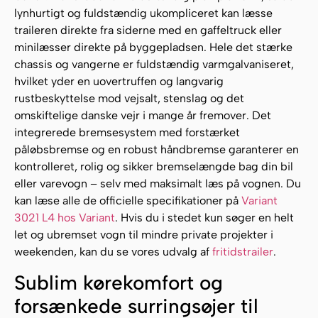
lynhurtigt og fuldstændig ukompliceret kan læsse
traileren direkte fra siderne med en gaffeltruck eller
minilæsser direkte på byggepladsen. Hele det stærke
chassis og vangerne er fuldstændig varmgalvaniseret,
hvilket yder en uovertruffen og langvarig
rustbeskyttelse mod vejsalt, stenslag og det
omskiftelige danske vejr i mange år fremover. Det
integrerede bremsesystem med forstærket
påløbsbremse og en robust håndbremse garanterer en
kontrolleret, rolig og sikker bremselængde bag din bil
eller varevogn – selv med maksimalt læs på vognen. Du
kan læse alle de officielle specifikationer på
Variant
3021 L4 hos Variant
. Hvis du i stedet kun søger en helt
let og ubremset vogn til mindre private projekter i
weekenden, kan du se vores udvalg af
fritidstrailer
.
Sublim kørekomfort og
forsænkede surringsøjer til