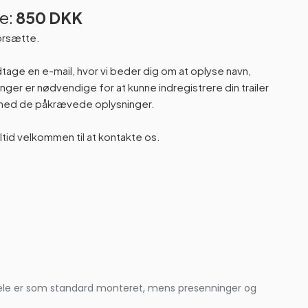
e:
850 DKK
orsætte.
odtage en e-mail, hvor vi beder dig om at oplyse navn,
er er nødvendige for at kunne indregistrere din trailer
n med de påkrævede oplysninger.
altid velkommen til at kontakte os.
le dele er som standard monteret, mens presenninger og