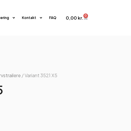
0
0,00
kr.
iering
Kontakt
FAQ
vstrailere
/ Variant 3521 X5
5