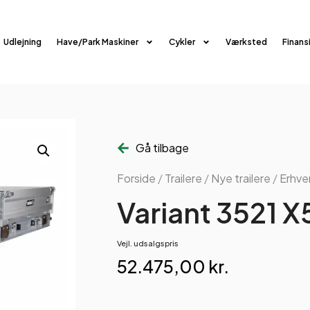
Udlejning
Have/Park Maskiner
Cykler
Værksted
Finans
Gå tilbage
Forside
/
Trailere
/
Nye trailere
/
Erhver
Variant 3521 X
Vejl. udsalgspris
52.475,00
kr.