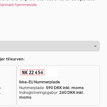
 Danmark hjemmeside
.
er til kurven:
Ikke-EU Nummerplade
s
Nummerplade:
590 DKK inkl. moms
.
Indregistreringsgebyr:
260 DKK inkl.
moms