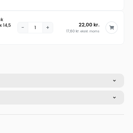
ck
22,00
kr.
x 14,5
−
+
17,60
kr.
ekskl. moms