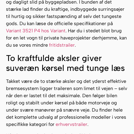
og dagligt slid på byggepladsen. I bunden af det
stærke lad finder du kraftige, indbyggede surringsøjer
til hurtig og sikker fastspænding af selv det tungeste
gods. Du kan læse de officielle specifikationer på
Variant 3521 P4 hos Variant
. Har du i stedet blot brug
for en let vogn til private haveprojekter derhjemme, kan
du se vores mindre
fritidstrailer
.
To kraftfulde aksler giver
suveræn kørsel med tunge læs
Takket være de to stærke aksler og det yderst effektive
bremsesystem ligger traileren som limet til vejen – selv
når den er lastet til det maksimale. Den følger bilen
roligt og stabilt under kørsel på både motorveje og
under svære manøvrer på snævre veje. Du finder hele
det komplette udvalg af professionelle modeller i vores
specifikke kategori for
erhvervstrailer
.