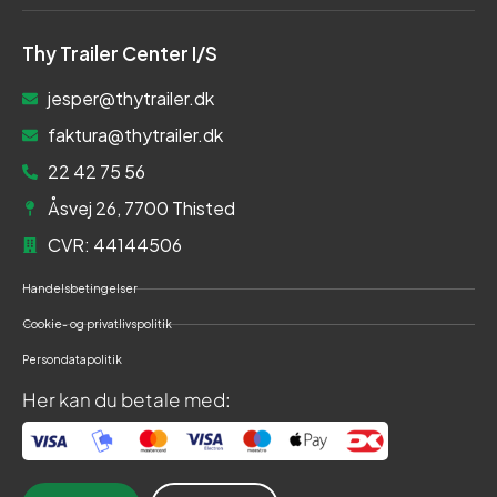
Thy Trailer Center I/S
jesper@thytrailer.dk
faktura@thytrailer.dk
22 42 75 56
Åsvej 26, 7700 Thisted
CVR: 44144506
Handelsbetingelser
Cookie- og privatlivspolitik
Persondatapolitik
Her kan du betale med: