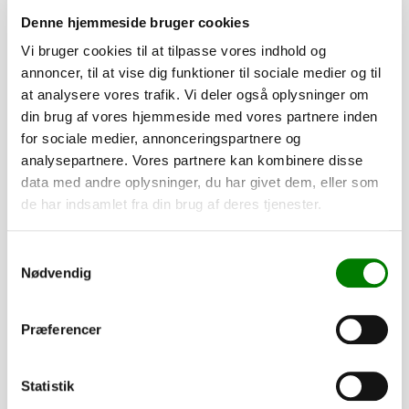
indregistrere din trailer korrekt. Du skal blot besvare e-
Denne hjemmeside bruger cookies
mailen med de påkrævede oplysninger.
Vi bruger cookies til at tilpasse vores indhold og
Hvis du har spørgsmål, er du naturligvis altid velkommen til
annoncer, til at vise dig funktioner til sociale medier og til
at kontakte os.
at analysere vores trafik. Vi deler også oplysninger om
din brug af vores hjemmeside med vores partnere inden
Tilføj til kurv
for sociale medier, annonceringspartnere og
analysepartnere. Vores partnere kan kombinere disse
data med andre oplysninger, du har givet dem, eller som
de har indsamlet fra din brug af deres tjenester.
Tilvalg
Samtykkevalg
Nødvendig
Tilpas din trailer efter dine behov. Alle dele er som standard
monteret, mens presenninger og lignende leveres løst.
Præferencer
42,00
kr.
33,60
kr.
ekskl. moms
Statistik