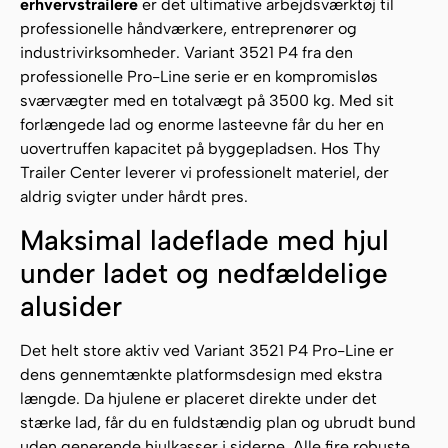
erhvervstrailere
er det ultimative arbejdsværktøj til
professionelle håndværkere, entreprenører og
industrivirksomheder. Variant 3521 P4 fra den
professionelle Pro-Line serie er en kompromisløs
sværvægter med en totalvægt på 3500 kg. Med sit
forlængede lad og enorme lasteevne får du her en
uovertruffen kapacitet på byggepladsen. Hos Thy
Trailer Center leverer vi professionelt materiel, der
aldrig svigter under hårdt pres.
Maksimal ladeflade med hjul
under ladet og nedfældelige
alusider
Det helt store aktiv ved Variant 3521 P4 Pro-Line er
dens gennemtænkte platformsdesign med ekstra
længde. Da hjulene er placeret direkte under det
stærke lad, får du en fuldstændig plan og ubrudt bund
uden generende hjulkasser i siderne. Alle fire robuste