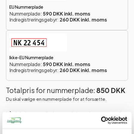
EU Nummerplade
Nummerplade:
590 DKK inkl. moms
Indregistreringsgebyr:
260 DKK inkl. moms
Ikke-EU Nummerplade
Nummerplade:
590 DKK inkl. moms
Indregistreringsgebyr:
260 DKK inkl. moms
Totalpris for nummerplade:
850 DKK
Du skal vælge en nummerplade for at forsætte.
Når du køber en trailer hos os, vil du modtage en e-mail,
hvor vi beder dig om at oplyse navn, adresse og CPR-
nummer. Disse oplysninger er nødvendige for at kunne