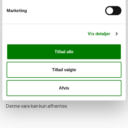
Marketing
Lastsikring 600 daN / DIN zurrpunkte
600 daN
SKU: 41244
−
+
Vis detaljer
Tillad alle
Levering
Tillad valgte
Finansering med SparXpres
Afvis
Denne vare kan kun afhentes