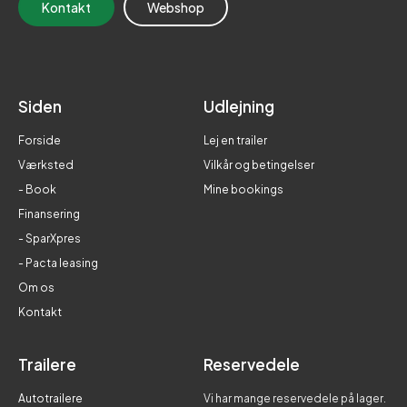
Kontakt
Webshop
Siden
Udlejning
Forside
Lej en trailer
Værksted
Vilkår og betingelser
- Book
Mine bookings
Finansering
- SparXpres
- Pacta leasing
Om os
Kontakt
Trailere
Reservedele
Autotrailere
Vi har mange reservedele på lager.