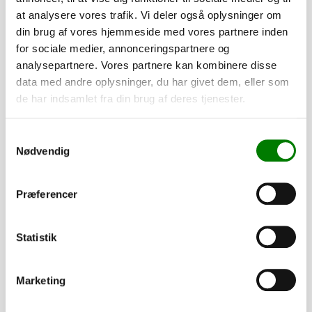
at analysere vores trafik. Vi deler også oplysninger om
din brug af vores hjemmeside med vores partnere inden
for sociale medier, annonceringspartnere og
Bladfjederkonsol 2-akslet, 730 mm,
analysepartnere. Vores partnere kan kombinere disse
højre
SKU: 41666
data med andre oplysninger, du har givet dem, eller som
de har indsamlet fra din brug af deres tjenester.
−
+
Samtykkevalg
112,00
kr.
Nødvendig
89,60
kr.
ekskl. moms
Præferencer
Dupsko 70x70x4 - sort
SKU: 42032
Statistik
−
+
Marketing
22,00
kr.
17,60
kr.
ekskl. moms