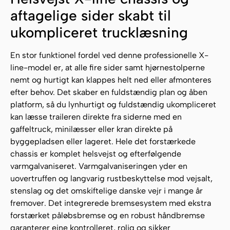
aftagelige sider skabt til
ukompliceret trucklæsning
En stor funktionel fordel ved denne professionelle X-
line-model er, at alle fire sider samt hjørnestolperne
nemt og hurtigt kan klappes helt ned eller afmonteres
efter behov. Det skaber en fuldstændig plan og åben
platform, så du lynhurtigt og fuldstændig ukompliceret
kan læsse traileren direkte fra siderne med en
gaffeltruck, minilæsser eller kran direkte på
byggepladsen eller lageret. Hele det forstærkede
chassis er komplet helsvejst og efterfølgende
varmgalvaniseret. Varmgalvaniseringen yder en
uovertruffen og langvarig rustbeskyttelse mod vejsalt,
stenslag og det omskiftelige danske vejr i mange år
fremover. Det integrerede bremsesystem med ekstra
forstærket påløbsbremse og en robust håndbremse
garanterer eine kontrolleret, rolig og sikker