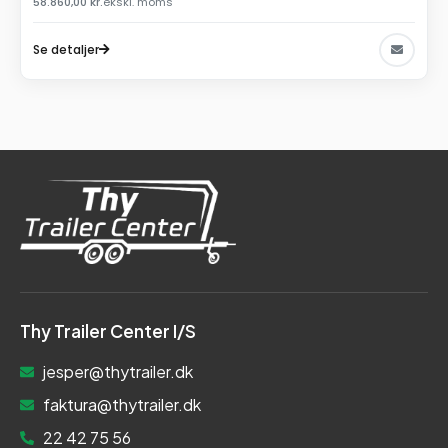
58.860,00
kr.
ekskl. moms
Se detaljer
Thy Trailer Center I/S
jesper@thytrailer.dk
faktura@thytrailer.dk
22 42 75 56