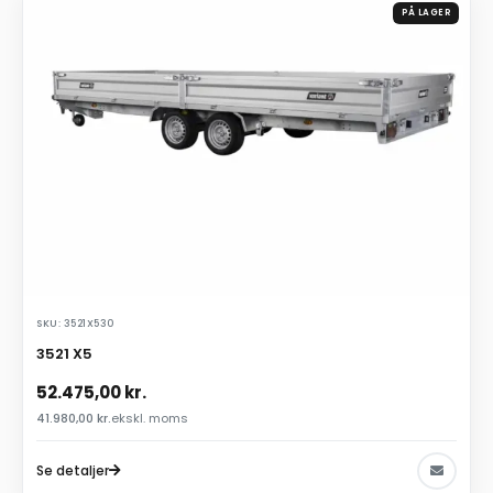
PÅ LAGER
SKU: 3521X530
3521 X5
52.475,00
kr.
41.980,00
kr.
ekskl. moms
Se detaljer