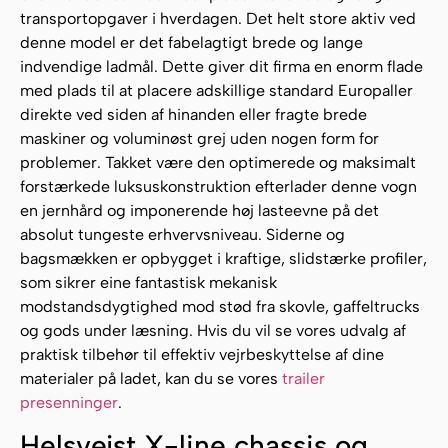
transportopgaver i hverdagen. Det helt store aktiv ved
denne model er det fabelagtigt brede og lange
indvendige ladmål. Dette giver dit firma en enorm flade
med plads til at placere adskillige standard Europaller
direkte ved siden af hinanden eller fragte brede
maskiner og voluminøst grej uden nogen form for
problemer. Takket være den optimerede og maksimalt
forstærkede luksuskonstruktion efterlader denne vogn
en jernhård og imponerende høj lasteevne på det
absolut tungeste erhvervsniveau. Siderne og
bagsmækken er opbygget i kraftige, slidstærke profiler,
som sikrer eine fantastisk mekanisk
modstandsdygtighed mod stød fra skovle, gaffeltrucks
og gods under læsning. Hvis du vil se vores udvalg af
praktisk tilbehør til effektiv vejrbeskyttelse af dine
materialer på ladet, kan du se vores
trailer
presenninger
.
Helsvejst X-line chassis og