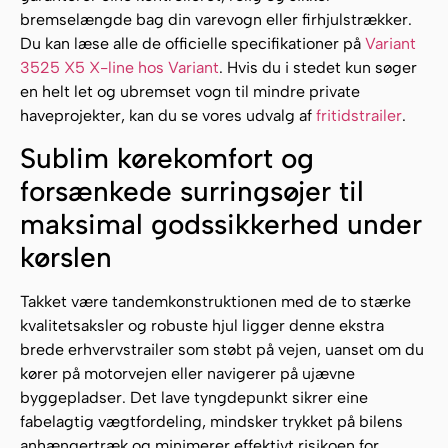
bremselængde bag din varevogn eller firhjulstrækker.
Du kan læse alle de officielle specifikationer på
Variant
3525 X5 X-line hos Variant
. Hvis du i stedet kun søger
en helt let og ubremset vogn til mindre private
haveprojekter, kan du se vores udvalg af
fritidstrailer
.
Sublim kørekomfort og
forsænkede surringsøjer til
maksimal godssikkerhed under
kørslen
Takket være tandemkonstruktionen med de to stærke
kvalitetsaksler og robuste hjul ligger denne ekstra
brede erhvervstrailer som støbt på vejen, uanset om du
kører på motorvejen eller navigerer på ujævne
byggepladser. Det lave tyngdepunkt sikrer eine
fabelagtig vægtfordeling, mindsker trykket på bilens
anhængertræk og minimerer effektivt risikoen for