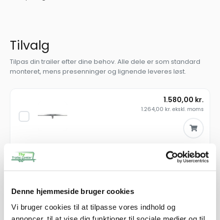
Tilvalg
Tilpas din trailer efter dine behov. Alle dele er som standard
monteret, mens presenninger og lignende leveres løst.
1.580,00
kr.
1.264,00
kr.
ekskl. moms
Bladfjederkonsol 2-akslet, 730 mm,
venstre
SKU: 41667
−
+
Denne hjemmeside bruger cookies
Vi bruger cookies til at tilpasse vores indhold og
1.580,00
kr.
annoncer, til at vise dig funktioner til sociale medier og til
1.264,00
kr.
ekskl. moms