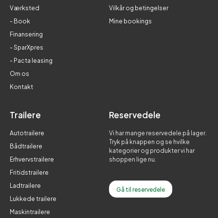
Værksted
Vilkår og betingelser
- Book
Mine bookings
Finansering
- SparXpres
- Pacta leasing
Om os
Kontakt
Trailere
Reservedele
Autotrailere
Vi har mange reservedele på lager.
Tryk på knappen og se hvilke
Bådtrailere
kategorier og produkter vi har
Erhvervstrailere
shoppen lige nu.
Fritidstrailere
Ladtrailere
Gå til reservedele
Lukkede trailere
Maskintrailere