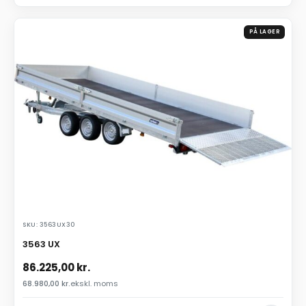
PÅ LAGER
SKU: 3563UX30
3563 UX
86.225,00
kr.
68.980,00
kr.
ekskl. moms