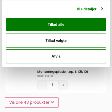
Vis detaljer
Blindnitte S-Lock HKLP-R8-6, 6,4 x 14,5
mm
SKU: 60862
Tillad alle
−
+
Tillad valgte
70,00
kr.
56,00
kr.
ekskl. moms
Afvis
Monteringsplade, top, f. X5/X6
SKU: 101711
−
+
Vis alle 43 produkter