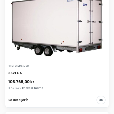
SKU: 3521C430D
3521 C4
108.765,00
kr.
87.012,00
kr.
ekskl. moms
Se detaljer