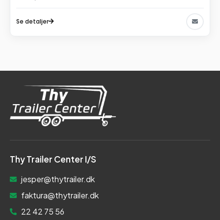
Se detaljer
Thy Trailer Center I/S
jesper@thytrailer.dk
faktura@thytrailer.dk
22 42 75 56