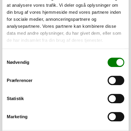
at analysere vores trafik. Vi deler også oplysninger om
hvor vi beder dig om at oplyse navn, adresse og CPR-
din brug af vores hjemmeside med vores partnere inden
nummer. Disse oplysninger er nødvendige for at kunne
for sociale medier, annonceringspartnere og
indregistrere din trailer korrekt. Du skal blot besvare e-
analysepartnere. Vores partnere kan kombinere disse
mailen med de påkrævede oplysninger.
data med andre oplysninger, du har givet dem, eller som
de har indsamlet fra din brug af deres tjenester.
Hvis du har spørgsmål, er du naturligvis altid velkommen til
at kontakte os.
Samtykkevalg
Nødvendig
Tilføj til kurv
Præferencer
Statistik
Tilvalg
Tilpas din trailer efter dine behov. Alle dele er som standard
Marketing
monteret, mens presenninger og lignende leveres løst.