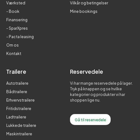
Værksted
Vilkår og betingelser
- Book
Mine bookings
Finansering
- SparXpres
- Pacta leasing
Om os
Kontakt
Trailere
Reservedele
Autotrailere
Vi har mange reservedele på lager.
Tryk på knappen og se hvilke
Bådtrailere
kategorier og produkter vi har
Erhvervstrailere
shoppen lige nu.
Fritidstrailere
Ladtrailere
Gå til reservedele
Lukkede trailere
Maskintrailere