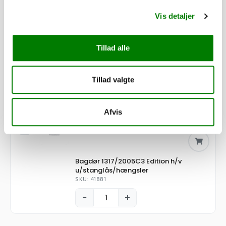
3.170,00
kr.
Vis detaljer
2.536,00
kr.
ekskl. moms
Tillad alle
Påløbsbremse KF20/A GF
SKU: 10130
Tillad valgte
−
+
5.370,00
kr.
Afvis
4.296,00
kr.
ekskl. moms
Bagdør 1317/2005C3 Edition h/v
u/stanglås/hængsler
SKU: 41881
−
+