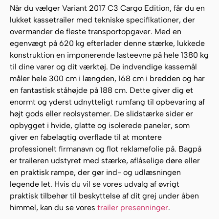
Når du vælger Variant 2017 C3 Cargo Edition, får du en
lukket kassetrailer med tekniske specifikationer, der
overmander de fleste transportopgaver. Med en
egenvægt på 620 kg efterlader denne stærke, lukkede
konstruktion en imponerende lasteevne på hele 1380 kg
til dine varer og dit værktøj. De indvendige kassemål
måler hele 300 cm i længden, 168 cm i bredden og har
en fantastisk ståhøjde på 188 cm. Dette giver dig et
enormt og yderst udnytteligt rumfang til opbevaring af
højt gods eller reolsystemer. De slidstærke sider er
opbygget i hvide, glatte og isolerede paneler, som
giver en fabelagtig overflade til at montere
professionelt firmanavn og flot reklamefolie på. Bagpå
er traileren udstyret med stærke, aflåselige døre eller
en praktisk rampe, der gør ind- og udlæsningen
legende let. Hvis du vil se vores udvalg af øvrigt
praktisk tilbehør til beskyttelse af dit grej under åben
himmel, kan du se vores
trailer presenninger
.