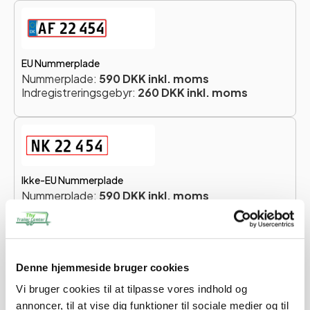
EU Nummerplade
Nummerplade:
590 DKK inkl. moms
Indregistreringsgebyr:
260 DKK inkl. moms
Ikke-EU Nummerplade
Nummerplade:
590 DKK inkl. moms
Indregistreringsgebyr:
260 DKK inkl. moms
Totalpris for nummerplade:
850 DKK
Denne hjemmeside bruger cookies
Du skal vælge en nummerplade for at forsætte.
Vi bruger cookies til at tilpasse vores indhold og
annoncer, til at vise dig funktioner til sociale medier og til
Når du køber en trailer hos os, vil du modtage en e-mail,