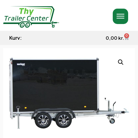
0
Kurv:
0,00
kr.