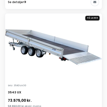
Se detaljer
PÅ LAGER
SKU: 3543UX30
3543 UX
73.575,00
kr.
58.860,00
kr.
ekskl. moms