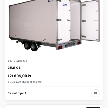
SKU: 3521C530D
3521 C5
121.695,00
kr.
97.356,00
kr.
ekskl. moms
Se detaljer