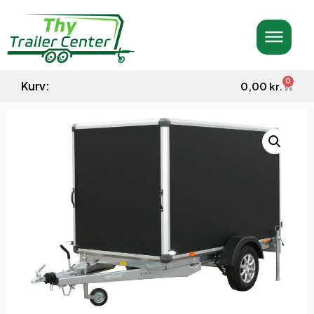
0
Kurv:
0,00
kr.