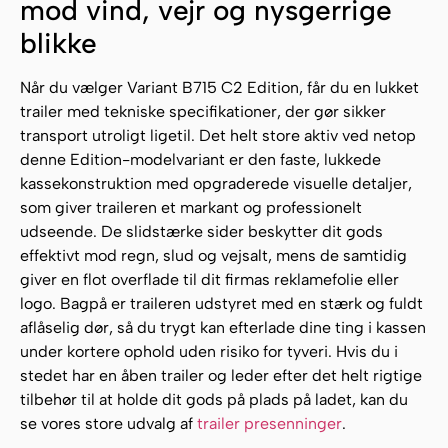
mod vind, vejr og nysgerrige
blikke
Når du vælger Variant B715 C2 Edition, får du en lukket
trailer med tekniske specifikationer, der gør sikker
transport utroligt ligetil. Det helt store aktiv ved netop
denne Edition-modelvariant er den faste, lukkede
kassekonstruktion med opgraderede visuelle detaljer,
som giver traileren et markant og professionelt
udseende. De slidstærke sider beskytter dit gods
effektivt mod regn, slud og vejsalt, mens de samtidig
giver en flot overflade til dit firmas reklamefolie eller
logo. Bagpå er traileren udstyret med en stærk og fuldt
aflåselig dør, så du trygt kan efterlade dine ting i kassen
under kortere ophold uden risiko for tyveri. Hvis du i
stedet har en åben trailer og leder efter det helt rigtige
tilbehør til at holde dit gods på plads på ladet, kan du
se vores store udvalg af
trailer presenninger
.