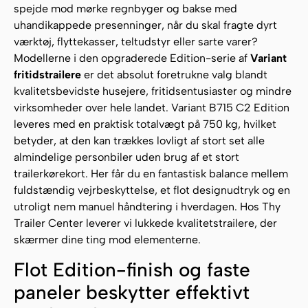
spejde mod mørke regnbyger og bakse med
uhandikappede presenninger, når du skal fragte dyrt
værktøj, flyttekasser, teltudstyr eller sarte varer?
Modellerne i den opgraderede Edition-serie af
Variant
fritidstrailere
er det absolut foretrukne valg blandt
kvalitetsbevidste husejere, fritidsentusiaster og mindre
virksomheder over hele landet. Variant B715 C2 Edition
leveres med en praktisk totalvægt på 750 kg, hvilket
betyder, at den kan trækkes lovligt af stort set alle
almindelige personbiler uden brug af et stort
trailerkørekort. Her får du en fantastisk balance mellem
fuldstændig vejrbeskyttelse, et flot designudtryk og en
utroligt nem manuel håndtering i hverdagen. Hos Thy
Trailer Center leverer vi lukkede kvalitetstrailere, der
skærmer dine ting mod elementerne.
Flot Edition-finish og faste
paneler beskytter effektivt