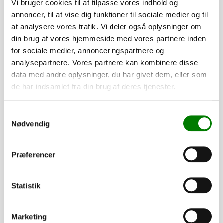
Vi bruger cookies til at tilpasse vores indhold og
Du skal vælge en nummerplade for at forsætte.
annoncer, til at vise dig funktioner til sociale medier og til
at analysere vores trafik. Vi deler også oplysninger om
Når du køber en trailer hos os, vil du modtage en e-mail,
din brug af vores hjemmeside med vores partnere inden
hvor vi beder dig om at oplyse navn, adresse og CPR-
for sociale medier, annonceringspartnere og
nummer. Disse oplysninger er nødvendige for at kunne
analysepartnere. Vores partnere kan kombinere disse
indregistrere din trailer korrekt. Du skal blot besvare e-
data med andre oplysninger, du har givet dem, eller som
mailen med de påkrævede oplysninger.
de har indsamlet fra din brug af deres tjenester.
Hvis du har spørgsmål, er du naturligvis altid velkommen til
Samtykkevalg
at kontakte os.
Nødvendig
Tilføj til kurv
Præferencer
Statistik
Tilvalg
Marketing