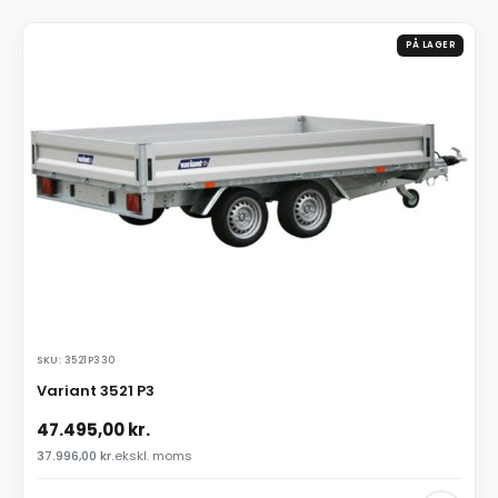
PÅ LAGER
SKU: 3521P330
Variant 3521 P3
47.495,00
kr.
37.996,00
kr.
ekskl. moms