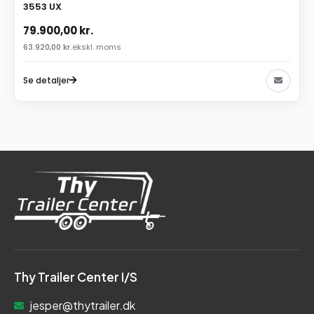
3553 UX
79.900,00
kr.
63.920,00
kr.
ekskl. moms
Se detaljer
Thy Trailer Center I/S
jesper@thytrailer.dk