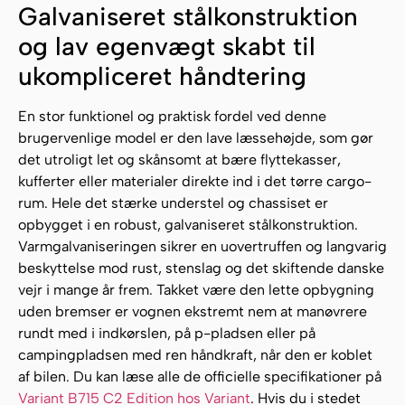
Galvaniseret stålkonstruktion
og lav egenvægt skabt til
ukompliceret håndtering
En stor funktionel og praktisk fordel ved denne
brugervenlige model er den lave læssehøjde, som gør
det utroligt let og skånsomt at bære flyttekasser,
kufferter eller materialer direkte ind i det tørre cargo-
rum. Hele det stærke understel og chassiset er
opbygget i en robust, galvaniseret stålkonstruktion.
Varmgalvaniseringen sikrer en uovertruffen og langvarig
beskyttelse mod rust, stenslag og det skiftende danske
vejr i mange år frem. Takket være den lette opbygning
uden bremser er vognen ekstremt nem at manøvrere
rundt med i indkørslen, på p-pladsen eller på
campingpladsen med ren håndkraft, når den er koblet
af bilen. Du kan læse alle de officielle specifikationer på
Variant B715 C2 Edition hos Variant
. Hvis du i stedet