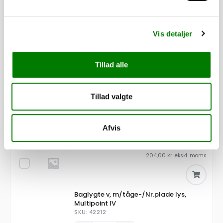
Tilpas din trailer efter dine behov. Alle dele er som standard
monteret, mens presenninger og lignende leveres løst.
Vis detaljer
3.105,00
kr.
2.484,00
kr.
ekskl. moms
Tillad alle
Påløbsbremse KF13/E GF
Tillad valgte
SKU: 10128E
−
+
Afvis
255,00
kr.
204,00
kr.
ekskl. moms
Baglygte v, m/tåge-/Nr.plade lys,
Multipoint IV
SKU: 42212