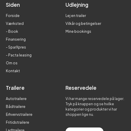
Siden
Udlejning
Forside
Lej en trailer
Værksted
Vilkår og betingelser
- Book
Mine bookings
Finansering
- SparXpres
- Pacta leasing
Om os
Kontakt
Trailere
Reservedele
Autotrailere
Vi har mange reservedele på lager.
Tryk på knappen og se hvilke
Bådtrailere
kategorier og produkter vi har
Erhvervstrailere
shoppen lige nu.
Fritidstrailere
Ladtrailere