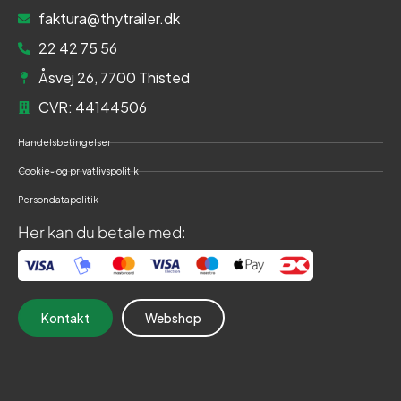
faktura@thytrailer.dk
22 42 75 56
Åsvej 26, 7700 Thisted
CVR: 44144506
Handelsbetingelser
Cookie- og privatlivspolitik
Persondatapolitik
Her kan du betale med:
Kontakt
Webshop