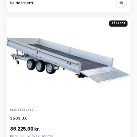
Se detaljer
PÅ LAGER
SKU: 3563UX30
3563 UX
86.225,00
kr.
68.980,00
kr.
ekskl. moms