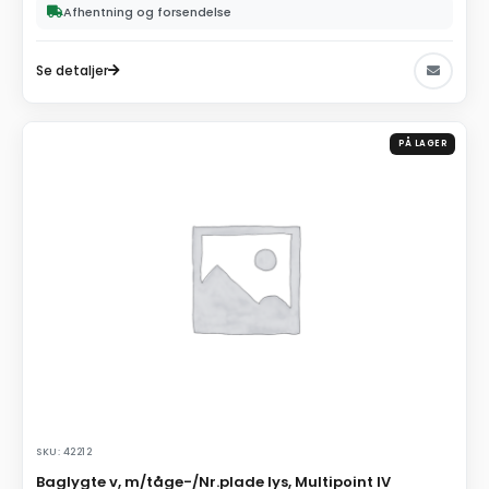
Afhentning og forsendelse
Se detaljer
PÅ LAGER
SKU: 42212
Baglygte v, m/tåge-/Nr.plade lys, Multipoint IV