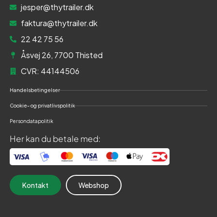
jesper@thytrailer.dk
faktura@thytrailer.dk
22 42 75 56
Åsvej 26, 7700 Thisted
CVR: 44144506
Handelsbetingelser
Cookie- og privatlivspolitik
Persondatapolitik
Her kan du betale med:
Kontakt
Webshop