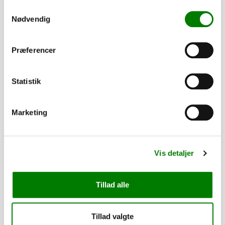
Samtykkevalg
Nødvendig
Præferencer
Statistik
Marketing
SKU: 30261
Lygtesæt VA 715/2015 P2/2715 T2 kmpl. ECE
Vis detaljer
1.025,00
kr.
820,00
kr.
ekskl. moms
Tillad alle
Afhentning og forsendelse
Tillad valgte
Se detaljer