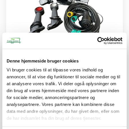
SKU: 30250F
Lygtesæt LED 18M3/M4/B4/M2/B3, Fristom
Denne hjemmeside bruger cookies
Vi bruger cookies til at tilpasse vores indhold og
3.090,00
kr.
annoncer, til at vise dig funktioner til sociale medier og til
2.472,00
kr.
ekskl. moms
at analysere vores trafik. Vi deler også oplysninger om
Afhentning og forsendelse
din brug af vores hjemmeside med vores partnere inden
for sociale medier, annonceringspartnere og
Se detaljer
analysepartnere. Vores partnere kan kombinere disse
data med andre oplysninger, du har givet dem, eller som
de har indsamlet fra din brug af deres tjenester.
PÅ LAGER