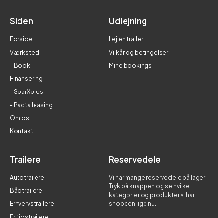
Siden
Udlejning
Forside
Lej en trailer
Værksted
Vilkår og betingelser
- Book
Mine bookings
Finansering
- SparXpres
- Pacta leasing
Om os
Kontakt
Trailere
Reservedele
Autotrailere
Vi har mange reservedele på lager.
Tryk på knappen og se hvilke
Bådtrailere
kategorier og produkter vi har
Erhvervstrailere
shoppen lige nu.
Fritidstrailere