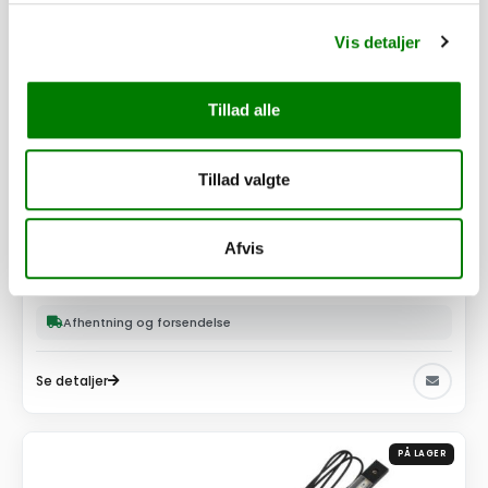
Vis detaljer
Tillad alle
Tillad valgte
SKU: 30250F
Lygtesæt LED 18M3/M4/B4/M2/B3, Fristom
Afvis
3.090,00
kr.
2.472,00
kr.
ekskl. moms
Afhentning og forsendelse
Se detaljer
PÅ LAGER