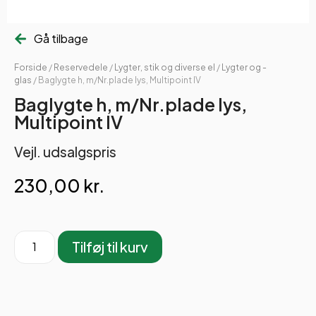
Gå tilbage
Forside
/
Reservedele
/
Lygter, stik og diverse el
/
Lygter og -
glas
/ Baglygte h, m/Nr.plade lys, Multipoint IV
Baglygte h, m/Nr.plade lys,
Multipoint IV
Vejl. udsalgspris
230,00
kr.
Tilføj til kurv