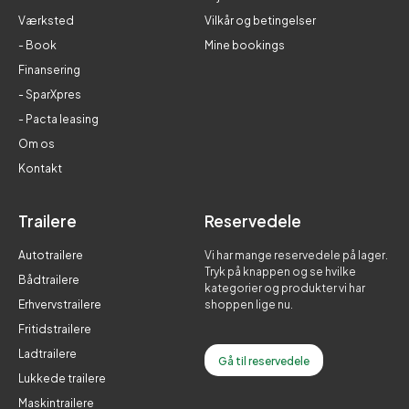
Værksted
Vilkår og betingelser
- Book
Mine bookings
Finansering
- SparXpres
- Pacta leasing
Om os
Kontakt
Trailere
Reservedele
Autotrailere
Vi har mange reservedele på lager.
Tryk på knappen og se hvilke
Bådtrailere
kategorier og produkter vi har
Erhvervstrailere
shoppen lige nu.
Fritidstrailere
Ladtrailere
Gå til reservedele
Lukkede trailere
Maskintrailere