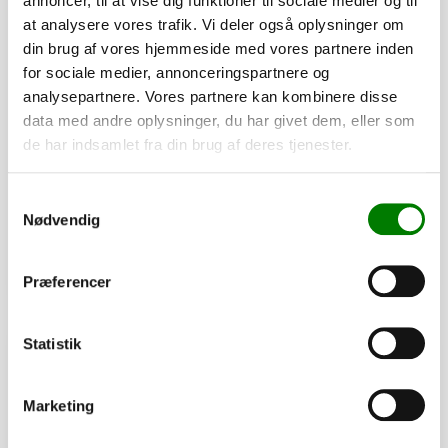
annoncer, til at vise dig funktioner til sociale medier og til
at analysere vores trafik. Vi deler også oplysninger om
din brug af vores hjemmeside med vores partnere inden
for sociale medier, annonceringspartnere og
analysepartnere. Vores partnere kan kombinere disse
SKU: 30292
data med andre oplysninger, du har givet dem, eller som
Lygtesæt VA 2717 T3 - komplet ECE
de har indsamlet fra din brug af deres tjenester.
915,00
kr.
732,00
kr.
ekskl. moms
Samtykkevalg
Afhentning og forsendelse
Nødvendig
Se detaljer
Præferencer
PÅ LAGER
Statistik
Marketing