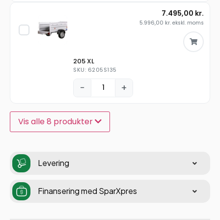
7.495,00
kr.
5.996,00
kr.
ekskl. moms
205 XL
SKU: 6205S135
−
+
Vis alle 8 produkter
Levering
Finansering med SparXpres