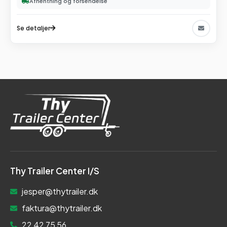
Afhentning og forsendelse
Se detaljer
Thy Trailer Center I/S
jesper@thytrailer.dk
faktura@thytrailer.dk
22 42 75 56