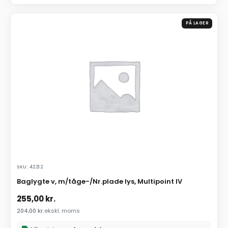
PÅ LAGER
SKU: 42212
Baglygte v, m/tåge-/Nr.plade lys, Multipoint IV
255,00
kr.
204,00
kr.
ekskl. moms