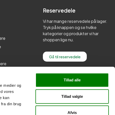
Reservedele
Vi har mange reservedele på lager.
Tryk på knappen og se hvilke
kategorier og produkter vi har
ere
shoppen lige nu.
e
Gå til reservedele
lere
re
Tillad alle
ale medier og
ed vores
Tillad valgte
re kan
fra din brug
Afvis