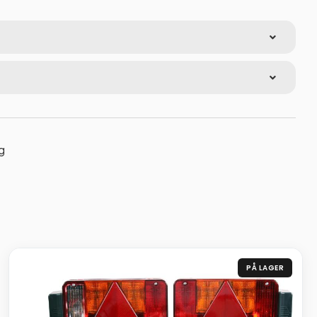
g
PÅ LAGER