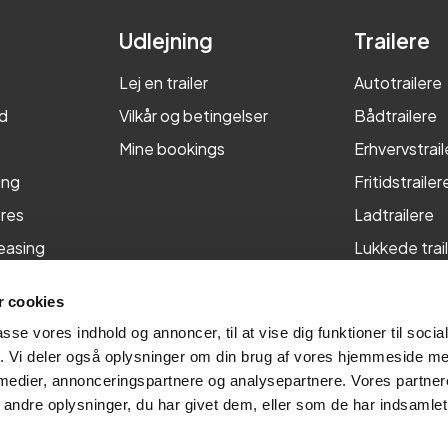
Udlejning
Trailere
Lej en trailer
Autotrailere
d
Vilkår og betingelser
Bådtrailere
Mine bookings
Erhvervstrail
ing
Fritidstrailer
res
Ladtrailere
leasing
Lukkede trai
Maskintraile
 cookies
Tiptrailere
passe vores indhold og annoncer, til at vise dig funktioner til soci
fik. Vi deler også oplysninger om din brug af vores hjemmeside m
 medier, annonceringspartnere og analysepartnere. Vores partne
ndre oplysninger, du har givet dem, eller som de har indsamlet 