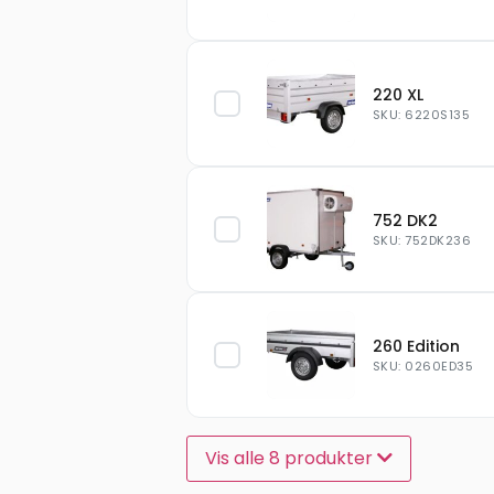
220 XL
SKU: 6220S135
752 DK2
SKU: 752DK236
260 Edition
SKU: 0260ED35
Vis alle 8 produkter