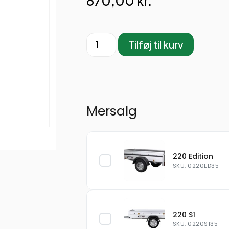
870,00
kr.
Tilføj til kurv
Mersalg
220 Edition
SKU: 0220ED35
220 S1
SKU: 0220S135