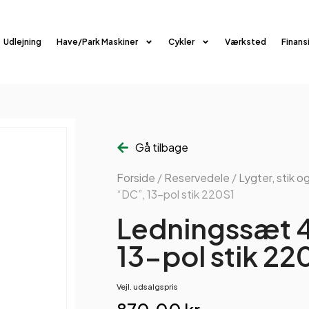
Udlejning
Have/Park Maskiner
Cykler
Værksted
Finans
Gå tilbage
Forside
/
Reservedele
/
Lygter, stik og
“DC”, 13-pol stik 220S1
Ledningssæt 4
13-pol stik 22
Vejl. udsalgspris