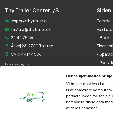
Thy Trailer Center I/S
Siden
jesper@thytrailer.dk
Forside
faktura@thytrailer.dk
Værkste
22 42 75 56
- Book
Åsvej 26, 7700 Thisted
Finanser
CVR: 44144506
- SparXp
- Pacta 
Handelsbetingelser
Om os
Cookie- og privatlivspolitik
Denne hjemmeside bruger
Kontakt
Persondatapolitik
Vi bruger cookies til at til
Her kan du betale med:
til at analysere vores tra
partnere inden for sociale
kombinere disse data med a
af deres tjenester.
Kontakt
Webshop