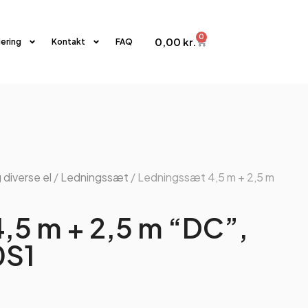
0
0,00
kr.
iering
Kontakt
FAQ
 diverse el
/
Ledningssæt
/ Ledningssæt 4,5 m + 2,5 m
,5 m + 2,5 m “DC”,
0S1