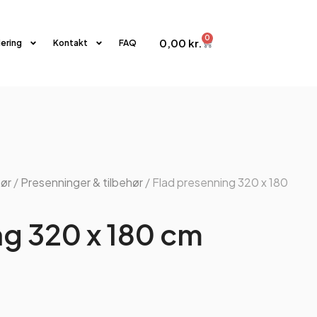
0
0,00
kr.
iering
Kontakt
FAQ
hør
/
Presenninger & tilbehør
/ Flad presenning 320 x 180
ng 320 x 180 cm