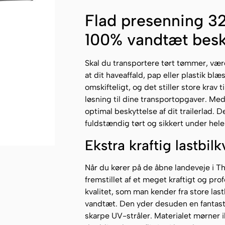
Flad presenning 3
100% vandtæt beskyt
Skal du transportere tørt tømmer, værd
at dit haveaffald, pap eller plastik bl
omskifteligt, og det stiller store krav t
løsning til dine transportopgaver. Me
optimal beskyttelse af dit trailerlad. 
fuldstændig tørt og sikkert under hele
Ekstra kraftig lastbilk
Når du kører på de åbne landeveje i T
fremstillet af et meget kraftigt og pr
kvalitet, som man kender fra store la
vandtæt. Den yder desuden en fantas
skarpe UV-stråler. Materialet mørner 