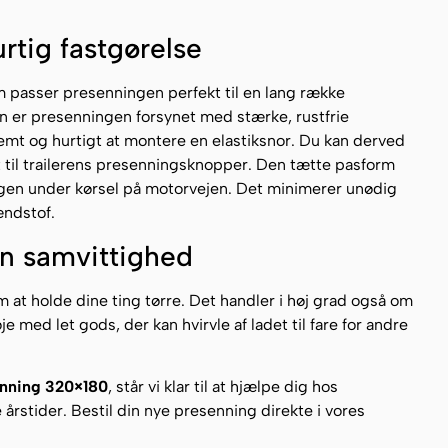
rtig fastgørelse
 passer presenningen perfekt til en lang række
en er presenningen forsynet med stærke, rustfrie
nemt og hurtigt at montere en elastiksnor. Du kan derved
 til trailerens presenningsknopper. Den tætte pasform
 dugen under kørsel på motorvejen. Det minimerer unødig
ændstof.
en samvittighed
 at holde dine ting tørre. Det handler i høj grad også om
je med let gods, der kan hvirvle af ladet til fare for andre
enning 320×180
, står vi klar til at hjælpe dig hos
alle årstider. Bestil din nye presenning direkte i vores