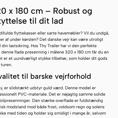
20 x 180 cm – Robust og
telse til dit lad
ifulde flyttekasser eller sarte havemøbler? Vil du undgå,
æser af under kørslen? Det danske vejr kan være utroligt
il din lastsikring. Hos Thy Trailer har vi den perfekte
d denne flade presenning i målene 320 x 180 cm får du en
Det er et uundværligt stykke tilbehør, som holder dit gods
 turen.
valitet til barske vejrforhold
hy, er slidstærkt udstyr guld værd. Denne model er
ofessionelt PVC-materiale. Det er nøjagtig samme solide
stbilpresenninger. Den stærke overflade er fuldstændig
tisk modstand mod både frost, voldsom regn og solens
ikke med tiden og holder sig smidigt i mange år, selvom