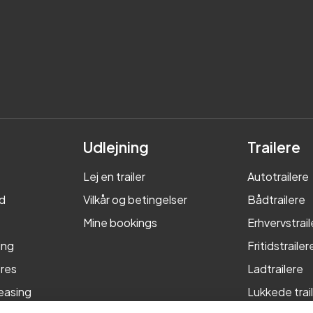
Udlejning
Trailere
Lej en trailer
Autotrailere
d
Vilkår og betingelser
Bådtrailere
Mine bookings
Erhvervstrail
ing
Fritidstrailer
res
Ladtrailere
leasing
Lukkede trai