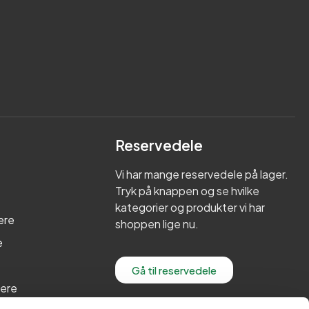
Reservedele
Vi har mange reservedele på lager.
Tryk på knappen og se hvilke
kategorier og produkter vi har
ere
shoppen lige nu.
e
Gå til reservedele
lere