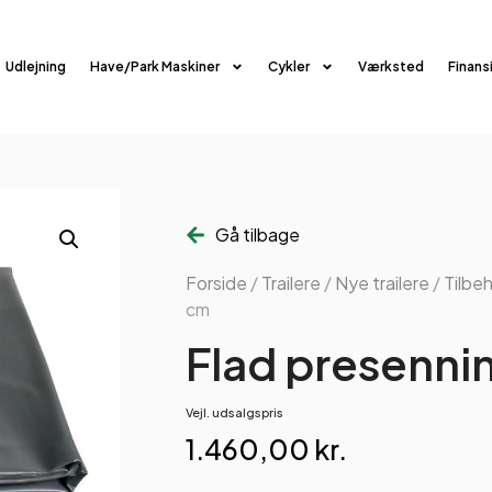
Udlejning
Have/Park Maskiner
Cykler
Værksted
Finans
Gå tilbage
Forside
/
Trailere
/
Nye trailere
/
Tilbe
cm
Flad presenni
Vejl. udsalgspris
1.460,00
kr.