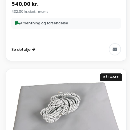
540,00
kr.
432,00
kr.
ekskl. moms
Afhentning og forsendelse
Se detaljer
PÅ LAGER