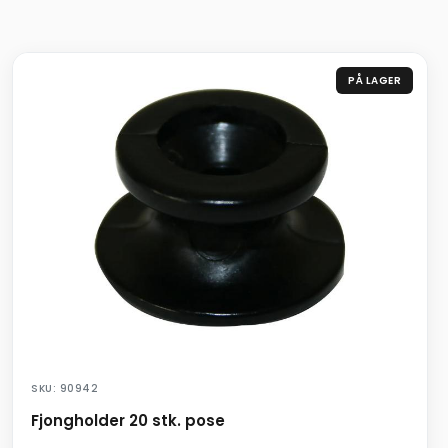
PÅ LAGER
SKU: 90942
Fjongholder 20 stk. pose