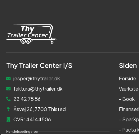
Thy Trailer Center I/S
Siden
jesper@thytrailer.dk
Forside
faktura@thytrailer.dk
Værkste
22 42 75 56
- Book
Åsvej 26, 7700 Thisted
Finanser
CVR: 44144506
- SparXp
- Pacta 
Handelsbetingelser