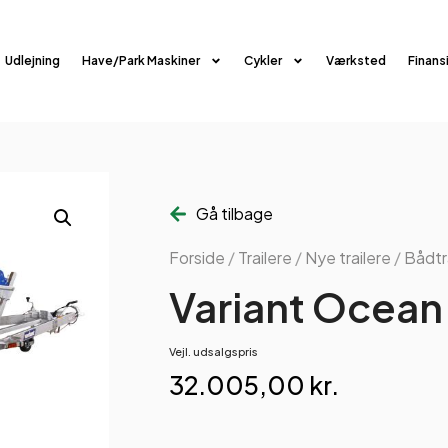
Udlejning
Have/Park Maskiner
Cykler
Værksted
Finans
Gå tilbage
Forside
/
Trailere
/
Nye trailere
/
Bådtr
Variant Ocean
Vejl. udsalgspris
32.005,00
kr.