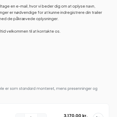
odtage en e-mail, hvor vi beder dig om at oplyse navn,
er er nødvendige for at kunne indregistrere din trailer
n med de påkrævede oplysninger.
altid velkommen til at kontakte os.
le dele er som standard monteret, mens presenninger og
3.170,00
kr.