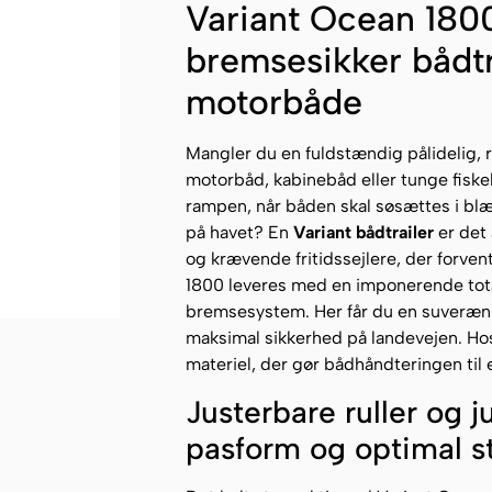
Variant Ocean 1800
bremsesikker bådtra
motorbåde
Mangler du en fuldstændig pålidelig, ro
motorbåd, kabinebåd eller tunge fiske
rampen, når båden skal søsættes i blæs
på havet? En
Variant bådtrailer
er det 
og krævende fritidssejlere, der forven
1800 leveres med en imponerende tota
bremsesystem. Her får du en suveræn 
maksimal sikkerhed på landevejen. Hos
materiel, der gør bådhåndteringen til 
Justerbare ruller og j
pasform og optimal s