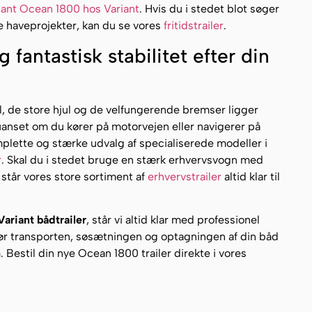
iant Ocean 1800 hos Variant
. Hvis du i stedet blot søger
te haveprojekter, kan du se vores
fritidstrailer
.
fantastisk stabilitet efter din
l, de store hjul og de velfungerende bremser ligger
uanset om du kører på motorvejen eller navigerer på
mplette og stærke udvalg af specialiserede modeller i
r
. Skal du i stedet bruge en stærk erhvervsvogn med
a, står vores store sortiment af
erhvervstrailer
altid klar til
Variant bådtrailer
, står vi altid klar med professionel
ør transporten, søsætningen og optagningen af din båd
 Bestil din nye Ocean 1800 trailer direkte i vores