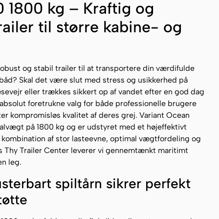
 1800 kg – Kraftig og
iler til større kabine- og
bust og stabil trailer til at transportere din værdifulde
båd? Skal det være slut med stress og usikkerhed på
evejr eller trækkes sikkert op af vandet efter en god dag
absolut foretrukne valg for både professionelle brugere
ter kompromisløs kvalitet af deres grej. Variant Ocean
lvægt på 1800 kg og er udstyret med et højeffektivt
kombination af stor lasteevne, optimal vægtfordeling og
 Thy Trailer Center leverer vi gennemtænkt maritimt
en leg.
usterbart spiltårn sikrer perfekt
tøtte