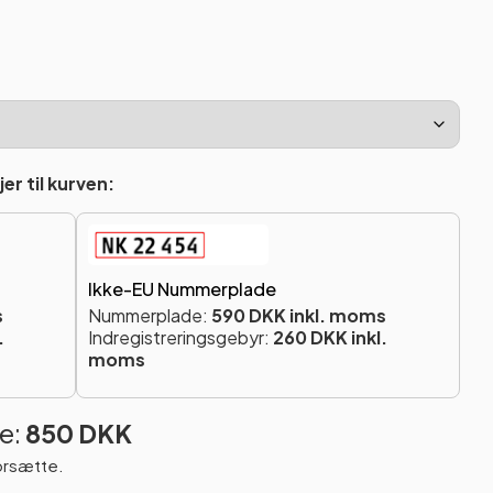
er til kurven:
Ikke-EU Nummerplade
s
Nummerplade:
590 DKK inkl. moms
.
Indregistreringsgebyr:
260 DKK inkl.
moms
e:
850 DKK
orsætte.