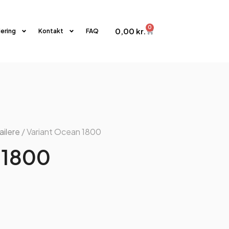
0
0,00
kr.
iering
Kontakt
FAQ
ailere
/ Variant Ocean 1800
 1800