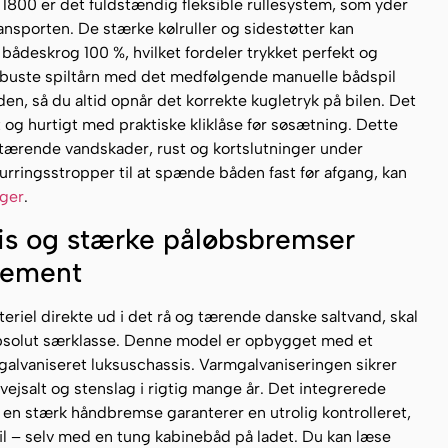
 1800 er det fuldstændig fleksible rullesystem, som yder
ansporten. De stærke kølruller og sidestøtter kan
t bådeskrog 100 %, hvilket fordeler trykket perfekt og
obuste spiltårn med det medfølgende manuelle bådspil
en, så du altid opnår det korrekte kugletryk på bilen. Det
og hurtigt med praktiske kliklåse før søsætning. Dette
 tærende vandskader, rust og kortslutninger under
ringsstropper til at spænde båden fast før afgang, kan
nger
.
sis og stærke påløbsbremser
element
teriel direkte ud i det rå og tærende danske saltvand, skal
bsolut særklasse. Denne model er opbygget med et
galvaniseret luksuschassis. Varmgalvaniseringen sikrer
vejsalt og stenslag i rigtig mange år. Det integrerede
 stærk håndbremse garanterer en utrolig kontrolleret,
l – selv med en tung kabinebåd på ladet. Du kan læse