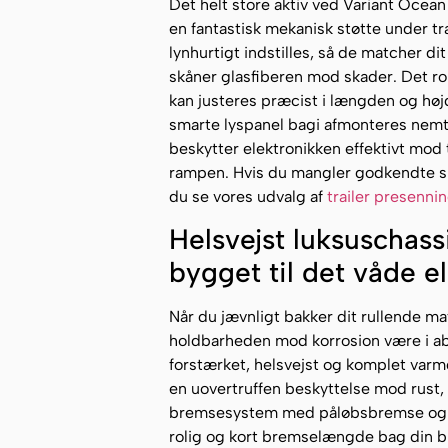
Det helt store aktiv ved Variant Ocean
en fantastisk mekanisk støtte under tr
lynhurtigt indstilles, så de matcher di
skåner glasfiberen mod skader. Det r
kan justeres præcist i længden og højd
smarte lyspanel bagi afmonteres nemt 
beskytter elektronikken effektivt mod
rampen. Hvis du mangler godkendte sur
du se vores udvalg af
trailer presenni
Helsvejst luksuschas
bygget til det våde 
Når du jævnligt bakker dit rullende ma
holdbarheden mod korrosion være i a
forstærket, helsvejst og komplet varm
en uovertruffen beskyttelse mod rust, 
bremsesystem med påløbsbremse og en
rolig og kort bremselængde bag din bi