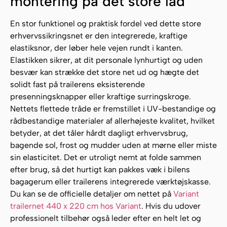
montering på det store lad
En stor funktionel og praktisk fordel ved dette store
erhvervssikringsnet er den integrerede, kraftige
elastiksnor, der løber hele vejen rundt i kanten.
Elastikken sikrer, at dit personale lynhurtigt og uden
besvær kan strække det store net ud og hægte det
solidt fast på trailerens eksisterende
presenningsknapper eller kraftige surringskroge.
Nettets flettede tråde er fremstillet i UV-bestandige og
rådbestandige materialer af allerhøjeste kvalitet, hvilket
betyder, at det tåler hårdt dagligt erhvervsbrug,
bagende sol, frost og mudder uden at mørne eller miste
sin elasticitet. Det er utroligt nemt at folde sammen
efter brug, så det hurtigt kan pakkes væk i bilens
bagagerum eller trailerens integrerede værktøjskasse.
Du kan se de officielle detaljer om nettet på
Variant
trailernet 440 x 220 cm hos Variant
. Hvis du udover
professionelt tilbehør også leder efter en helt let og