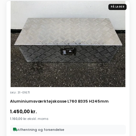
PÅ LAGER
SKU: 31-01671
Aluminiumsværktøjskasse L760 B335 H245mm
1.450,00
kr.
1.160,00
kr.
ekskl. moms
Afhentning og forsendelse