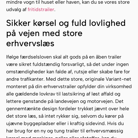
mindre vogn til huset eller haven, kan du se vores store
udvalg af
fritidstrailer
.
Sikker kørsel og fuld lovlighed
på vejen med store
erhvervslæs
Ifølge færdselsloven skal alt gods på en åben trailer
være sikret fuldstændig forsvarligt, så det under ingen
omstændigheder kan falde af, rutsje eller skabe fare for
andre trafikanter. Med dette store, originale Variant-net
monteret på din erhvervstrailer opfylder din virksomhed
alle gældende lovkrav til lastsikring af løst affald og
lettere genstande på landevejen og motorvejen. Det
gennemtænkte design fordeler trykket jævnt over hele
det store læs, så intet rykker sig, selvom du kører på
ujævne byggepladser eller i kraftig sidevind. Hvis du
har brug for en ny og tung trailer til erhvervsmæssig