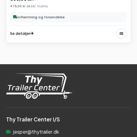
476,00
kr.
ekskl. moms
Afhentning og forsendelse
Se detaljer
Thy Trailer Center I/S
jesper@thytrailer.dk