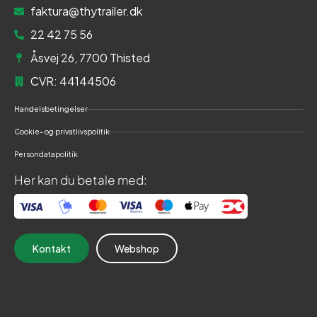
faktura@thytrailer.dk
22 42 75 56
Åsvej 26, 7700 Thisted
CVR: 44144506
Handelsbetingelser
Cookie- og privatlivspolitik
Persondatapolitik
Her kan du betale med:
Kontakt
Webshop