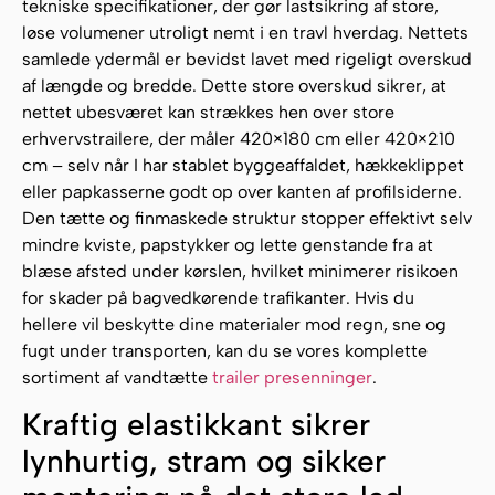
tekniske specifikationer, der gør lastsikring af store,
løse volumener utroligt nemt i en travl hverdag. Nettets
samlede ydermål er bevidst lavet med rigeligt overskud
af længde og bredde. Dette store overskud sikrer, at
nettet ubesværet kan strækkes hen over store
erhvervstrailere, der måler 420×180 cm eller 420×210
cm – selv når I har stablet byggeaffaldet, hækkeklippet
eller papkasserne godt op over kanten af profilsiderne.
Den tætte og finmaskede struktur stopper effektivt selv
mindre kviste, papstykker og lette genstande fra at
blæse afsted under kørslen, hvilket minimerer risikoen
for skader på bagvedkørende trafikanter. Hvis du
hellere vil beskytte dine materialer mod regn, sne og
fugt under transporten, kan du se vores komplette
sortiment af vandtætte
trailer presenninger
.
Kraftig elastikkant sikrer
lynhurtig, stram og sikker