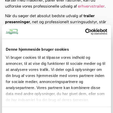
kørsel med maskiner, paller eller råstoffer, kan du
udforske vores professionelle udvalg af
erhvervstrailer
.
Når du søger det absolut bedste udvalg af
trailer
presenninger
, net og professionelt surringsudstyr, står
vi altid klar med god rådgivning hos
Thytrailercenter.dk
. Gør firmaets daglige køreture med
store byggeaffaldsmængder, pap og materialer langt
mere sikre, lovlige og effektive. Bestil dit nye Variant
Denne hjemmeside bruger cookies
trailernet direkte i vores webshop i dag!
Vi bruger cookies til at tilpasse vores indhold og
annoncer, til at vise dig funktioner til sociale medier og til
at analysere vores trafik. Vi deler også oplysninger om
Tilføj til kurv
din brug af vores hjemmeside med vores partnere inden
for sociale medier, annonceringspartnere og
analysepartnere. Vores partnere kan kombinere disse
data med andre oplysninger, du har givet dem, eller som
Levering
de har indsamlet fra din brug af deres tjenester.
Finansering med SparXpres