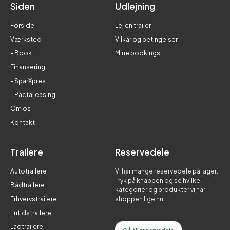
Siden
Udlejning
Forside
Lej en trailer
Værksted
Vilkår og betingelser
- Book
Mine bookings
Finansering
- SparXpres
- Pacta leasing
Om os
Kontakt
Trailere
Reservedele
Autotrailere
Vi har mange reservedele på lager.
Tryk på knappen og se hvilke
Bådtrailere
kategorier og produkter vi har
Erhvervstrailere
shoppen lige nu.
Fritidstrailere
Ladtrailere