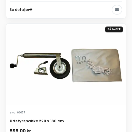
Se detaljer
PÅ LAGER
SKU: 90177
Udstyrspakke 220 x 130 cm
595,00
kr.