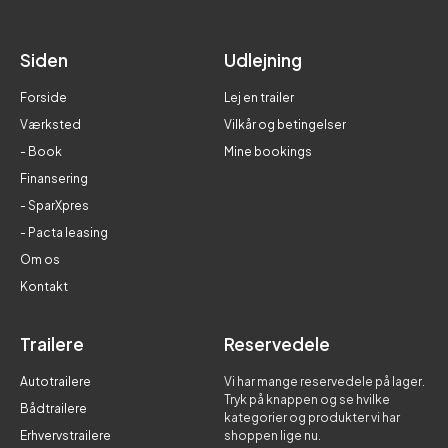
Siden
Udlejning
Forside
Lej en trailer
Værksted
Vilkår og betingelser
- Book
Mine bookings
Finansering
- SparXpres
- Pacta leasing
Om os
Kontakt
Trailere
Reservedele
Autotrailere
Vi har mange reservedele på lager.
Tryk på knappen og se hvilke
Bådtrailere
kategorier og produkter vi har
Erhvervstrailere
shoppen lige nu.