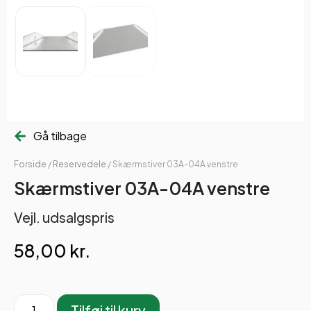
Gå tilbage
Forside
/
Reservedele
/ Skærmstiver 03A-04A venstre
Skærmstiver 03A-04A venstre
Vejl. udsalgspris
58,00
kr.
Tilføj til kurv