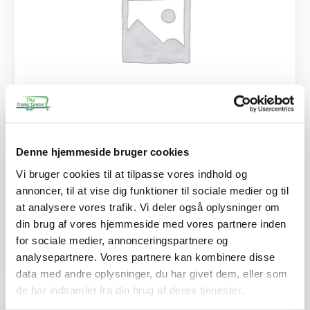
SKU: 101935
Denne hjemmeside bruger cookies
Vinkelbeslag
Vi bruger cookies til at tilpasse vores indhold og
160,00
kr.
annoncer, til at vise dig funktioner til sociale medier og til
128,00
kr.
ekskl. moms
at analysere vores trafik. Vi deler også oplysninger om
Afhentning og forsendelse
din brug af vores hjemmeside med vores partnere inden
for sociale medier, annonceringspartnere og
analysepartnere. Vores partnere kan kombinere disse
Se detaljer
data med andre oplysninger, du har givet dem, eller som
de har indsamlet fra din brug af deres tjenester.
PÅ LAGER