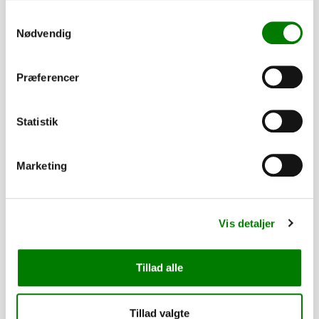
Samtykkevalg
Nødvendig
Præferencer
Statistik
Marketing
SKU: 41305
Modhold til lukker for smæk/side
Vis detaljer
20,50
kr.
16,40
kr.
ekskl. moms
Tillad alle
Afhentning og forsendelse
Tillad valgte