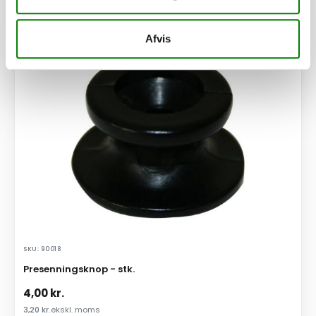
Se detaljer
Afvis
PÅ LAGER
SKU: 90018
Presenningsknop - stk.
4,00
kr.
3,20
kr.
ekskl. moms