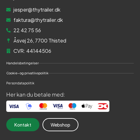
jesper@thytrailer.dk
faktura@thytrailer.dk
22 42 75 56
Åsvej 26, 7700 Thisted
CVR: 44144506
Handelsbetingelser
Cookie- og privatlivspolitik
Persondatapolitik
Her kan du betale med:
Kontakt
Webshop