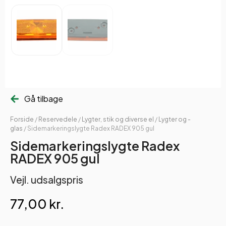
Gå tilbage
Forside
/
Reservedele
/
Lygter, stik og diverse el
/
Lygter og -
glas
/ Sidemarkeringslygte Radex RADEX 905 gul
Sidemarkeringslygte Radex
RADEX 905 gul
Vejl. udsalgspris
77,00
kr.