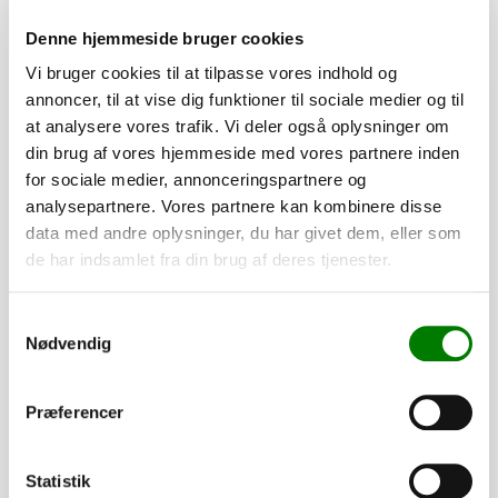
Se detaljer
Denne hjemmeside bruger cookies
Vi bruger cookies til at tilpasse vores indhold og
PÅ LAGER
annoncer, til at vise dig funktioner til sociale medier og til
at analysere vores trafik. Vi deler også oplysninger om
din brug af vores hjemmeside med vores partnere inden
for sociale medier, annonceringspartnere og
analysepartnere. Vores partnere kan kombinere disse
data med andre oplysninger, du har givet dem, eller som
de har indsamlet fra din brug af deres tjenester.
Samtykkevalg
Nødvendig
SKU: 90018
Præferencer
Presenningsknop - stk.
4,00
kr.
Statistik
3,20
kr.
ekskl. moms