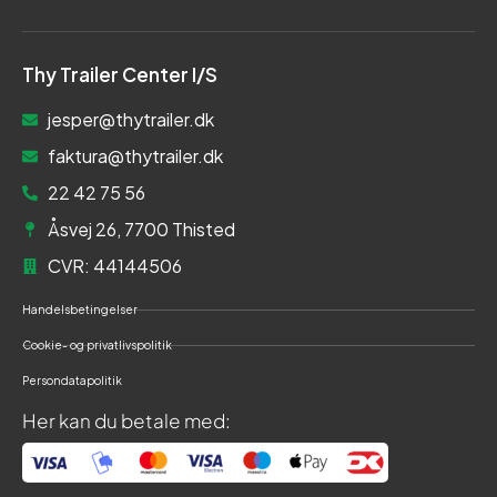
Thy Trailer Center I/S
jesper@thytrailer.dk
faktura@thytrailer.dk
22 42 75 56
Åsvej 26, 7700 Thisted
CVR: 44144506
Handelsbetingelser
Cookie- og privatlivspolitik
Persondatapolitik
Her kan du betale med: