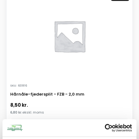
SKU: 60916
Hårnåle-fjedersplit - FZB - 2,0 mm
8,50
kr.
6,80
kr.
ekskl. moms
Afhentning og forsendelse