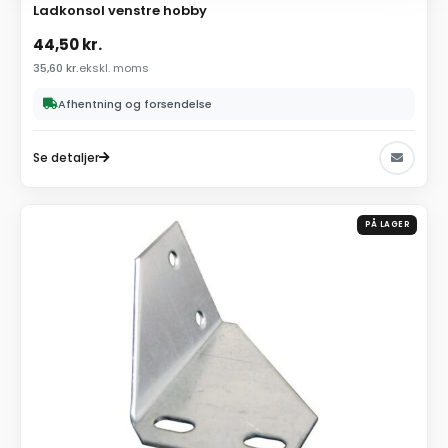
Ladkonsol venstre hobby
44,50
kr.
35,60
kr.
ekskl. moms
Afhentning og forsendelse
Se detaljer
PÅ LAGER