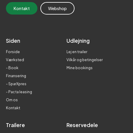
Kontakt
Webshop
Siden
Udlejning
Forside
Lej en trailer
Værksted
Vilkår og betingelser
- Book
Mine bookings
Finansering
- SparXpres
- Pacta leasing
Om os
Kontakt
Trailere
Reservedele