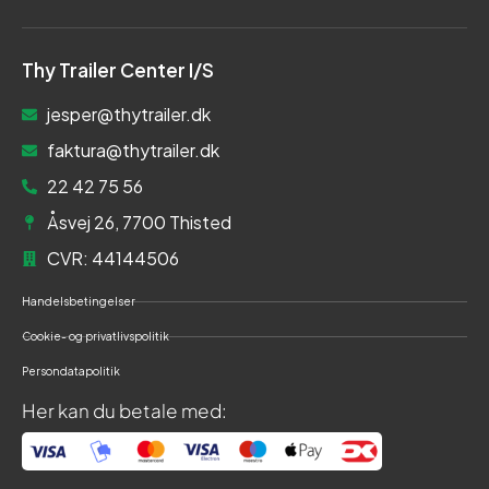
Thy Trailer Center I/S
jesper@thytrailer.dk
faktura@thytrailer.dk
22 42 75 56
Åsvej 26, 7700 Thisted
CVR: 44144506
Handelsbetingelser
Cookie- og privatlivspolitik
Persondatapolitik
Her kan du betale med: