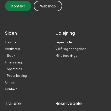
Kontakt
Webshop
Siden
Udlejning
Forside
Lej en trailer
Værksted
Vilkår og betingelser
- Book
Mine bookings
Finansering
- SparXpres
- Pacta leasing
Om os
Kontakt
Trailere
Reservedele