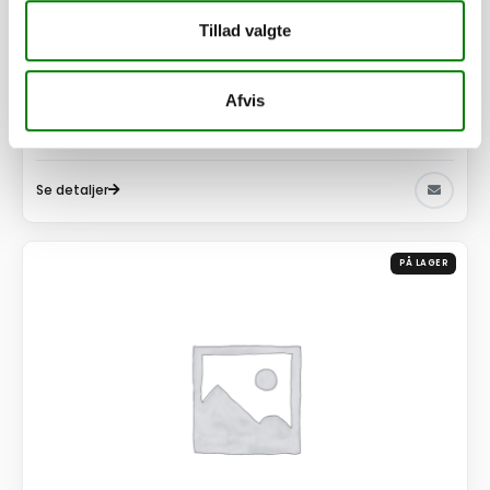
Netgitter komplet 300 x 150 x 60 cm - stål, 16F3
Tillad valgte
6.725,00
kr.
5.380,00
kr.
ekskl. moms
Afvis
Afhentning og forsendelse
Se detaljer
PÅ LAGER