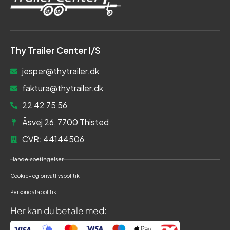
Thy Trailer Center I/S
jesper@thytrailer.dk
faktura@thytrailer.dk
22 42 75 56
Åsvej 26, 7700 Thisted
CVR: 44144506
Handelsbetingelser
Cookie- og privatlivspolitik
Persondatapolitik
Her kan du betale med: