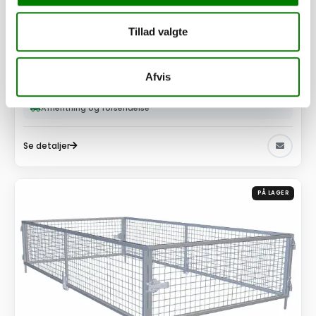
Tillad valgte
Opgr. stålsider 2717T3
2.400,00
kr.
Afvis
1.920,00
kr.
ekskl. moms
Afhentning og forsendelse
Se detaljer
PÅ LAGER