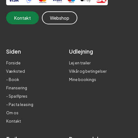
Kontakt
Webshop
Siden
Udlejning
Forside
Lej en trailer
Værksted
Vilkår og betingelser
- Book
Mine bookings
Finansering
- SparXpres
- Pacta leasing
Om os
Kontakt