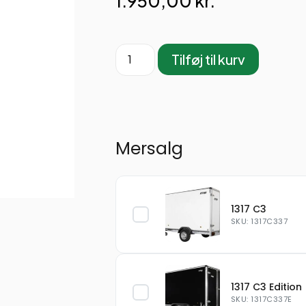
1.950,00
kr.
Tilføj til kurv
Mersalg
1317 C3
SKU: 1317C337
1317 C3 Edition
SKU: 1317C337E