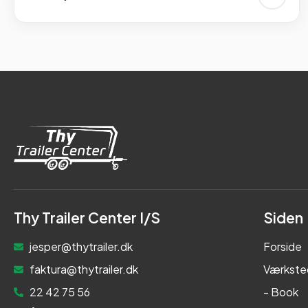
Thy Trailer Center I/S
Siden
jesper@thytrailer.dk
Forside
faktura@thytrailer.dk
Værkste
22 42 75 56
- Book