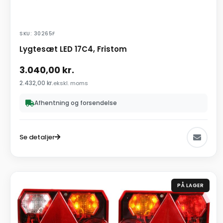
SKU: 30265F
Lygtesæt LED 17C4, Fristom
3.040,00
kr.
2.432,00
kr.
ekskl. moms
Afhentning og forsendelse
Se detaljer
PÅ LAGER