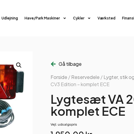
Udlejning
Have/Park Maskiner
Cykler
Værksted
Finans
Gå tilbage
Forside
/
Reservedele
/
Lygter, stik og
CV3 Edition – komplet ECE
Lygtesæt VA 2
komplet ECE
Vejl. udsalgspris