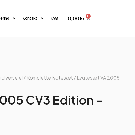
0
0,00
kr.
iering
Kontakt
FAQ
 diverse el
/
Komplette lygtesæt
/ Lygtesæt VA 2005
005 CV3 Edition –