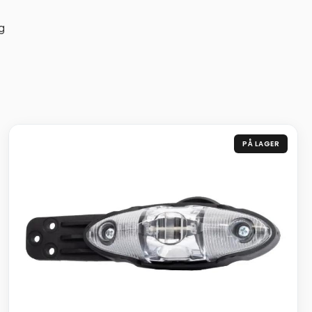
g
PÅ LAGER