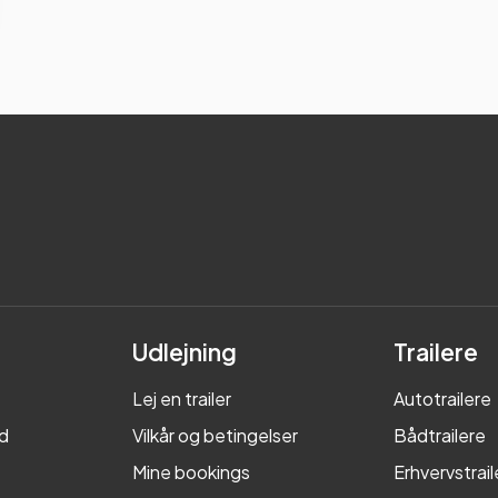
Udlejning
Trailere
Lej en trailer
Autotrailere
d
Vilkår og betingelser
Bådtrailere
Mine bookings
Erhvervstrail