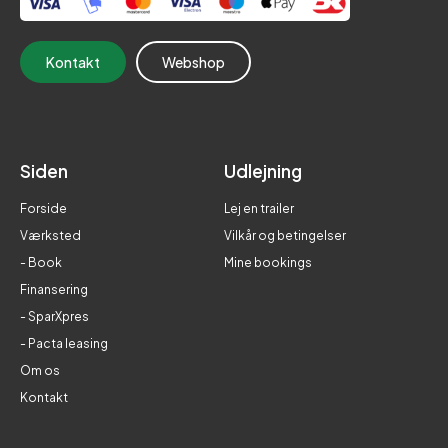
Kontakt
Webshop
Siden
Udlejning
Forside
Lej en trailer
Værksted
Vilkår og betingelser
- Book
Mine bookings
Finansering
- SparXpres
- Pacta leasing
Om os
Kontakt