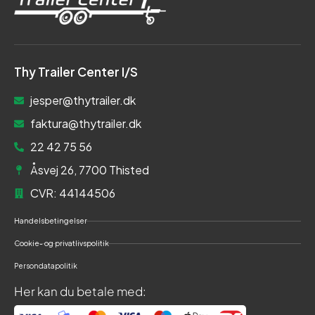
Thy Trailer Center I/S
jesper@thytrailer.dk
faktura@thytrailer.dk
22 42 75 56
Åsvej 26, 7700 Thisted
CVR: 44144506
Handelsbetingelser
Cookie- og privatlivspolitik
Persondatapolitik
Her kan du betale med: