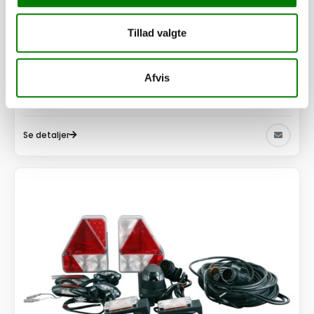
SKU: 30292L
Lygtesæt LED, model VA 2717T3 Lucidity
Tillad valgte
3.375,00
kr.
2.700,00
kr.
ekskl. moms
Afvis
Afhentning og forsendelse
Se detaljer