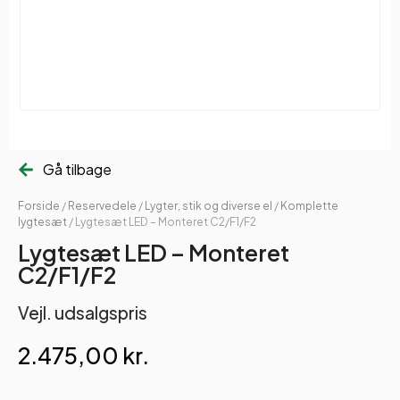
Gå tilbage
Forside
/
Reservedele
/
Lygter, stik og diverse el
/
Komplette
lygtesæt
/ Lygtesæt LED – Monteret C2/F1/F2
Lygtesæt LED – Monteret
C2/F1/F2
Vejl. udsalgspris
2.475,00
kr.