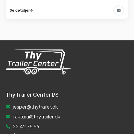
Se detaljer
Thy Trailer Center I/S
jesper@thytrailer.dk
faktura@thytrailer.dk
22 42 75 56