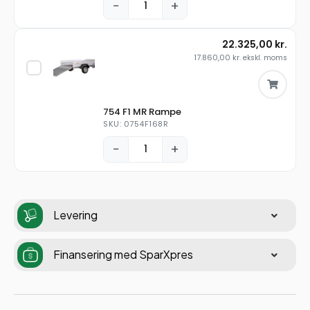
−
+
22.325,00
kr.
17.860,00
kr.
ekskl. moms
754 F1 MR Rampe
SKU: 0754F168R
−
+
Levering
Finansering med SparXpres