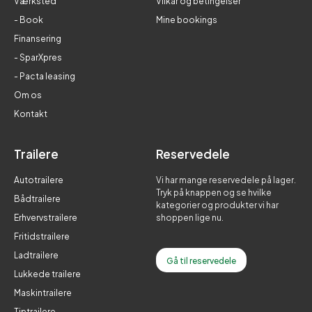
Værksted
Vilkår og betingelser
- Book
Mine bookings
Finansering
- SparXpres
- Pacta leasing
Om os
Kontakt
Trailere
Reservedele
Autotrailere
Vi har mange reservedele på lager.
Tryk på knappen og se hvilke
Bådtrailere
kategorier og produkter vi har
Erhvervstrailere
shoppen lige nu.
Fritidstrailere
Ladtrailere
Gå til reservedele
Lukkede trailere
Maskintrailere
Tiptrailere