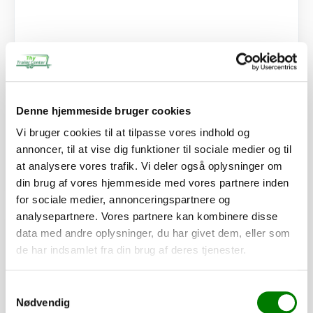
SKU: 40157
Tværvange f/205 S1 - 511 S1 - 220 S1 L. 94,5 cm
180,00
kr.
Denne hjemmeside bruger cookies
144,00
kr.
ekskl. moms
Vi bruger cookies til at tilpasse vores indhold og
Afhentning og forsendelse
annoncer, til at vise dig funktioner til sociale medier og til
at analysere vores trafik. Vi deler også oplysninger om
Se detaljer
din brug af vores hjemmeside med vores partnere inden
for sociale medier, annonceringspartnere og
analysepartnere. Vores partnere kan kombinere disse
PÅ LAGER
data med andre oplysninger, du har givet dem, eller som
de har indsamlet fra din brug af deres tjenester.
Samtykkevalg
Nødvendig