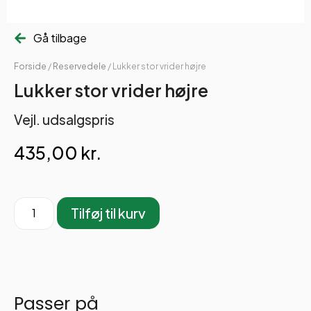
Gå tilbage
Forside
/
Reservedele
/ Lukker stor vrider højre
Lukker stor vrider højre
Vejl. udsalgspris
435,00
kr.
Tilføj til kurv
Passer på