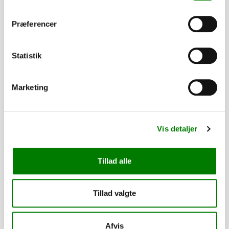
Præferencer
Statistik
SKU: 41281
Marketing
S-krog galv.
8,00
kr.
6,40
kr.
ekskl. moms
Vis detaljer
Afhentning og forsendelse
Tillad alle
Se detaljer
Tillad valgte
PÅ LAGER
Afvis