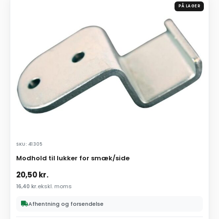
PÅ LAGER
SKU: 41305
Modhold til lukker for smæk/side
20,50
kr.
16,40
kr.
ekskl. moms
Afhentning og forsendelse