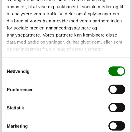
annoncer, til at vise dig funktioner til sociale medier og til
at analysere vores trafik. Vi deler også oplysninger om
din brug af vores hjemmeside med vores partnere inden
for sociale medier, annonceringspartnere og
analysepartnere. Vores partnere kan kombinere disse
data med andre oplysninger, du har givet dem, eller som
SKU: 20207
de har indsamlet fra din brug af deres tjenester.
Hjulbolt kegle, M12x1,5x24 mm
32,00
kr.
Samtykkevalg
25,60
kr.
ekskl. moms
Nødvendig
Afhentning og forsendelse
Præferencer
Se detaljer
Statistik
PÅ LAGER
Marketing