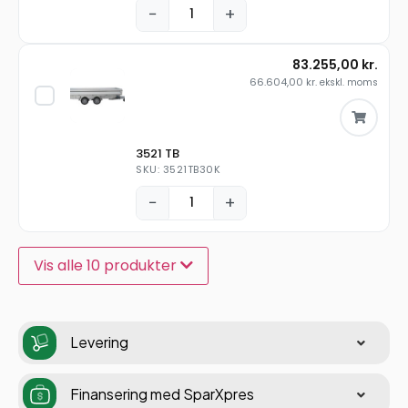
−
+
83.255,00
kr.
66.604,00
kr.
ekskl. moms
3521 TB
SKU: 3521TB30K
−
+
Vis alle 10 produkter
Levering
Finansering med SparXpres