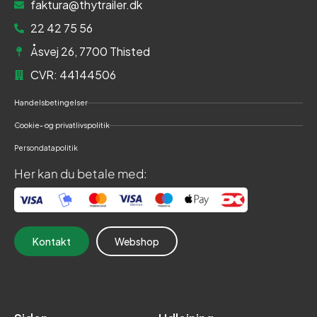
faktura@thytrailer.dk
22 42 75 56
Åsvej 26, 7700 Thisted
CVR: 44144506
Handelsbetingelser
Cookie- og privatlivspolitik
Persondatapolitik
Her kan du betale med:
Kontakt
Webshop