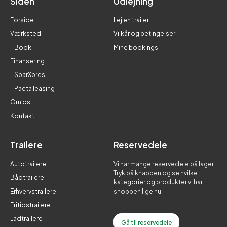
Siden
Udlejning
Forside
Lej en trailer
Værksted
Vilkår og betingelser
- Book
Mine bookings
Finansering
- SparXpres
- Pacta leasing
Om os
Kontakt
Trailere
Reservedele
Autotrailere
Vi har mange reservedele på lager.
Tryk på knappen og se hvilke
Bådtrailere
kategorier og produkter vi har
Erhvervstrailere
shoppen lige nu.
Fritidstrailere
Ladtrailere
Gå til reservedele