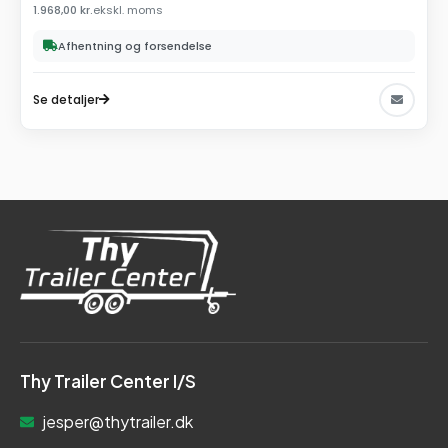
1.968,00
kr.
ekskl. moms
Afhentning og forsendelse
Se detaljer
Thy Trailer Center I/S
jesper@thytrailer.dk