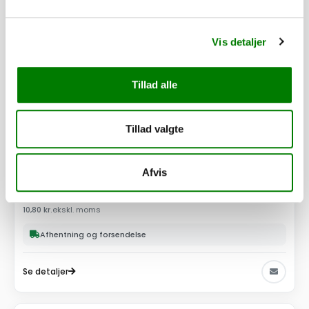
Vis detaljer
Tillad alle
Tillad valgte
SKU: 40354
Dupsko 35x35x1 - sort
Afvis
13,50
kr.
10,80
kr.
ekskl. moms
Afhentning og forsendelse
Se detaljer