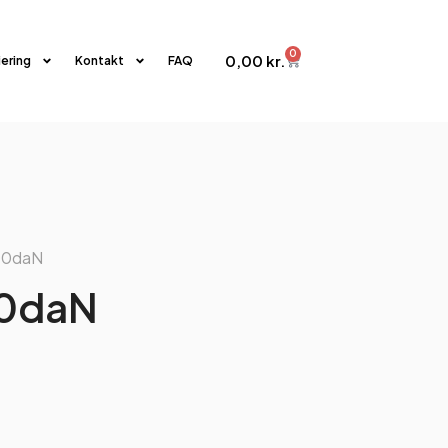
0
0,00
kr.
iering
Kontakt
FAQ
500daN
00daN