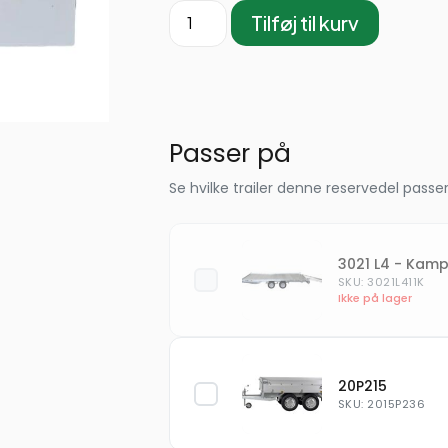
Tilføj til kurv
Passer på
Se hvilke trailer denne reservedel passer
3021 L4 - Kam
SKU: 3021L411K
Ikke på lager
20P215
SKU: 2015P236