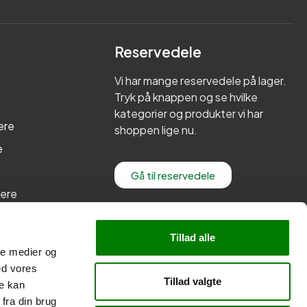
Reservedele
Vi har mange reservedele på lager.
Tryk på knappen og se hvilke
kategorier og produkter vi har
ere
shoppen lige nu.
e
Gå til reservedele
lere
re
Tillad alle
ale medier og
ed vores
Tillad valgte
re kan
fra din brug