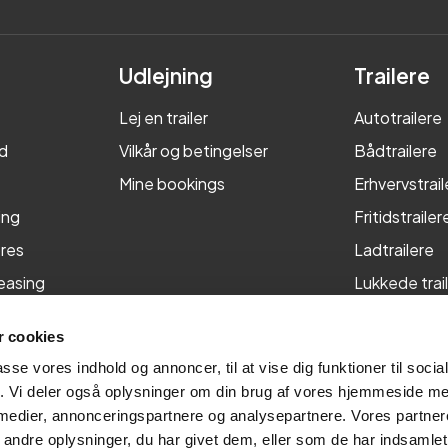
Udlejning
Trailere
Lej en trailer
Autotrailere
d
Vilkår og betingelser
Bådtrailere
Mine bookings
Erhvervstrail
ing
Fritidstrailer
res
Ladtrailere
leasing
Lukkede trai
Maskintraile
 cookies
Tiptrailere
passe vores indhold og annoncer, til at vise dig funktioner til soci
fik. Vi deler også oplysninger om din brug af vores hjemmeside m
 medier, annonceringspartnere og analysepartnere. Vores partne
ndre oplysninger, du har givet dem, eller som de har indsamlet 