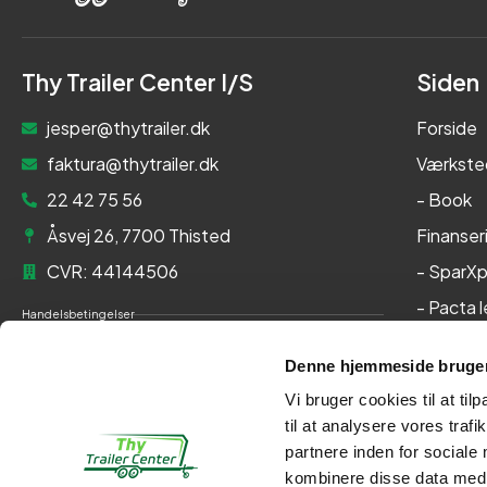
Thy Trailer Center I/S
Siden
jesper@thytrailer.dk
Forside
faktura@thytrailer.dk
Værkste
22 42 75 56
- Book
Åsvej 26, 7700 Thisted
Finanser
CVR: 44144506
- SparXp
- Pacta 
Handelsbetingelser
Om os
Cookie- og privatlivspolitik
Denne hjemmeside bruger
Kontakt
Persondatapolitik
Vi bruger cookies til at til
Her kan du betale med:
til at analysere vores tra
partnere inden for sociale
kombinere disse data med a