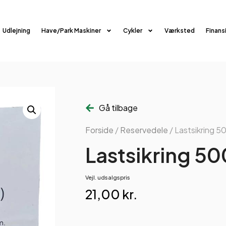
Udlejning
Have/Park Maskiner
Cykler
Værksted
Finans
Gå tilbage
Forside
/
Reservedele
/ Lastsikring 
Lastsikring 5
Vejl. udsalgspris
21,00
kr.