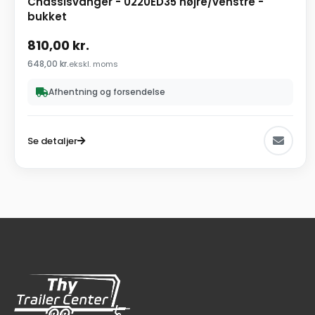
Chassisvanger - 0220ED35 højre/venstre -
bukket
810,00
kr.
648,00
kr.
ekskl. moms
Afhentning og forsendelse
Se detaljer