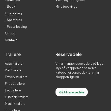
- Book
Mine bookings
Finansering
- SparXpres
- Pacta leasing
Om os
Kontakt
Trailere
Reservedele
Autotrailere
Vi har mange reservedele på lager.
Tryk på knappen og se hvilke
Bådtrailere
kategorier og produkter vi har
Erhvervstrailere
shoppen lige nu.
Fritidstrailere
Ladtrailere
Gå til reservedele
Lukkede trailere
Maskintrailere
Tiptrailere