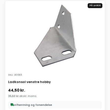
PÅ LAGER
SKU: 40065
Ladkonsol venstre hobby
44,50
kr.
35,60
kr.
ekskl. moms
Afhentning og forsendelse