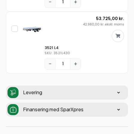
−
+
53.725,00
kr.
42.980,00
kr.
ekskl. moms
3521 L4
SKU: 3521L430
−
+
Levering
Finansering med SparXpres