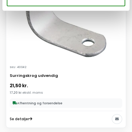
SKU: 40042
Surringskrog udvendig
21,50
kr.
17,20
kr.
ekskl. moms
Afhentning og forsendelse
Se detaljer