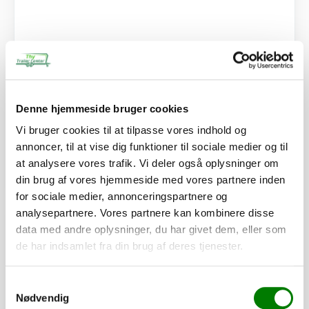
SKU: 101935
Vinkelbeslag
160,00
kr.
Denne hjemmeside bruger cookies
128,00
kr.
ekskl. moms
Vi bruger cookies til at tilpasse vores indhold og
Afhentning og forsendelse
annoncer, til at vise dig funktioner til sociale medier og til
at analysere vores trafik. Vi deler også oplysninger om
Se detaljer
din brug af vores hjemmeside med vores partnere inden
for sociale medier, annonceringspartnere og
analysepartnere. Vores partnere kan kombinere disse
PÅ LAGER
data med andre oplysninger, du har givet dem, eller som
de har indsamlet fra din brug af deres tjenester.
Samtykkevalg
Nødvendig