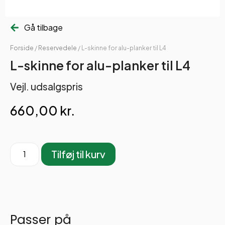
Gå tilbage
Forside
/
Reservedele
/ L-skinne for alu-planker til L4
L-skinne for alu-planker til L4
Vejl. udsalgspris
660,00
kr.
Tilføj til kurv
Passer på