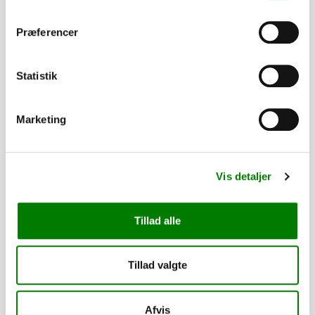
Præferencer
Statistik
SKU: 41365A
Marketing
Surringsøje 41x26mm, D-ring
8,50
kr.
6,80
kr.
ekskl. moms
Vis detaljer
Afhentning og forsendelse
Tillad alle
Se detaljer
Tillad valgte
PÅ LAGER
Afvis