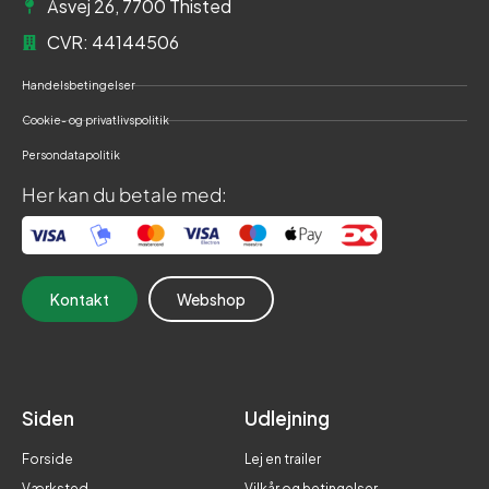
Åsvej 26, 7700 Thisted
CVR: 44144506
Handelsbetingelser
Cookie- og privatlivspolitik
Persondatapolitik
Her kan du betale med:
Kontakt
Webshop
Siden
Udlejning
Forside
Lej en trailer
Værksted
Vilkår og betingelser