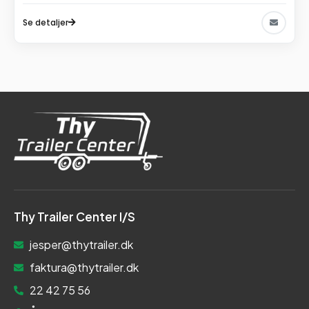
Se detaljer
Thy Trailer Center I/S
jesper@thytrailer.dk
faktura@thytrailer.dk
22 42 75 56