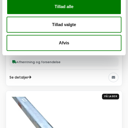
Tillad alle
Tillad valgte
SKU: 41365B
Surringsøje 41x26mm, plade
Afvis
8,00
kr.
6,40
kr.
ekskl. moms
Afhentning og forsendelse
Se detaljer
PÅ LAGER