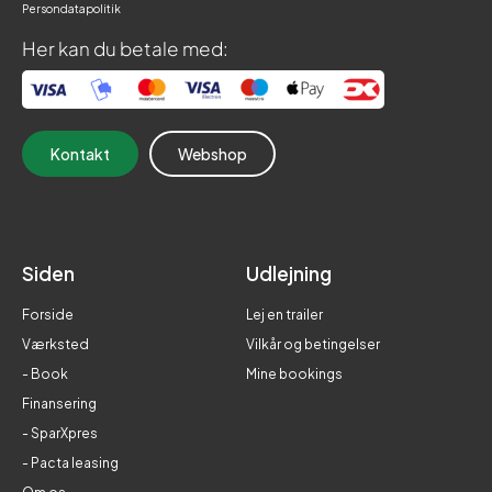
Persondatapolitik
Her kan du betale med:
Kontakt
Webshop
Siden
Udlejning
Forside
Lej en trailer
Værksted
Vilkår og betingelser
- Book
Mine bookings
Finansering
- SparXpres
- Pacta leasing