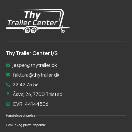
Thy Trailer Center I/S
jesper@thytrailer.dk
faktura@thytrailer.dk
22 42 75 56
Åsvej 26, 7700 Thisted
CVR: 44144506
Handelsbetingelser
Cookie- og privatlivspolitik