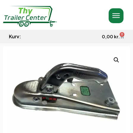
0
Kurv:
0,00
kr.