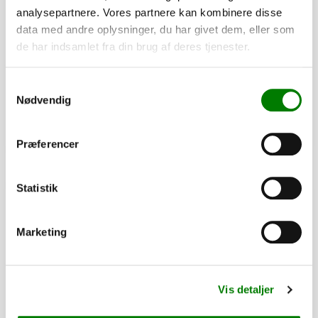
analysepartnere. Vores partnere kan kombinere disse
SKU: 40057
data med andre oplysninger, du har givet dem, eller som
Støtteben u/kobling alm.
de har indsamlet fra din brug af deres tjenester.
90,00
kr.
72,00
kr.
ekskl. moms
Samtykkevalg
Afhentning og forsendelse
Nødvendig
Se detaljer
Præferencer
PÅ LAGER
Statistik
Marketing
Vis detaljer