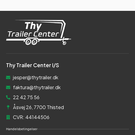
Thy Trailer Center I/S
jesper@thytrailer.dk
faktura@thytrailer.dk
22 42 75 56
Åsvej 26, 7700 Thisted
CVR: 44144506
Handelsbetingelser