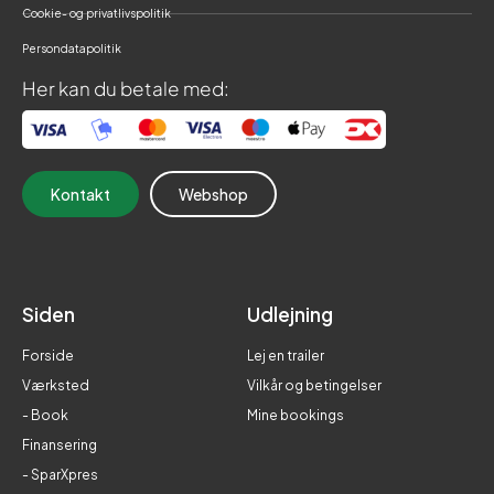
Cookie- og privatlivspolitik
Persondatapolitik
Her kan du betale med:
Kontakt
Webshop
Siden
Udlejning
Forside
Lej en trailer
Værksted
Vilkår og betingelser
- Book
Mine bookings
Finansering
- SparXpres